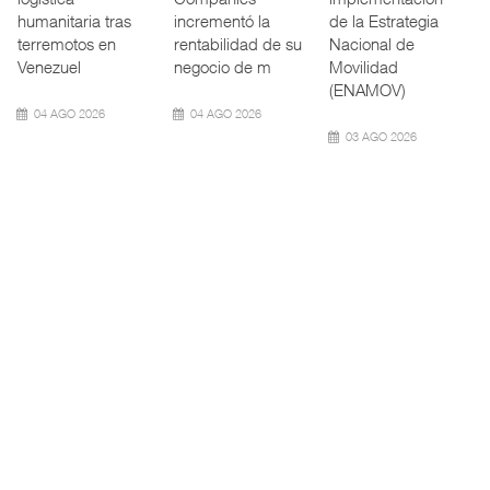
nuevamente el
Transporte Público
redefinen
calado de
Integrado
operación
Neopanamax ⮕
(ATTRAPI) abri
aeroportuaria ⮕
Bomba
06 AGO 2026
06 AGO 2026
06 AGO 2026
AMANAC, treinta y
TMAZ eleva 77%
nueve a ...
movimiento ...
EE.UU. plantea
nuevas res ...
La transformación
La Terminal
del comercio
Marítima de
La Administración
marítimo mundial
Mazatlán (TMAZ),
Federal de
también ha
subsidiaria
Ferrocarriles de
redefin
portuaria de
los Estados
Unidos (
05 AGO 2026
05 AGO 2026
05 AGO 2026