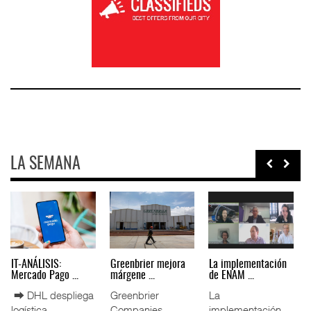
LA SEMANA
IT-ANÁLISIS: Puerto
La ATTRAPI licita
IT-ANÁLISIS: Volaris
Lázar ...
red de ...
abri ...
⮕ Canal de
La Agencia de
⮕ IA y
Panamá reducirá
Trenes y
automatización