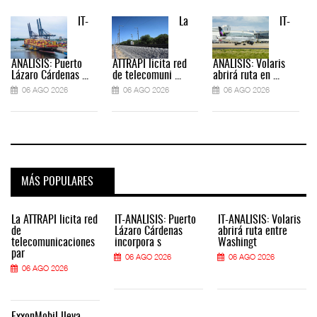
IT-
La
IT-
ANÁLISIS: Puerto
ATTRAPI licita red
ANÁLISIS: Volaris
Lázaro Cárdenas ...
de telecomuni ...
abrirá ruta en ...
06 AGO 2026
06 AGO 2026
06 AGO 2026
MÁS POPULARES
La ATTRAPI licita red
IT-ANÁLISIS: Puerto
IT-ANÁLISIS: Volaris
de
Lázaro Cárdenas
abrirá ruta entre
telecomunicaciones
incorpora s
Washingt
par
06 AGO 2026
06 AGO 2026
06 AGO 2026
ExxonMobil lleva