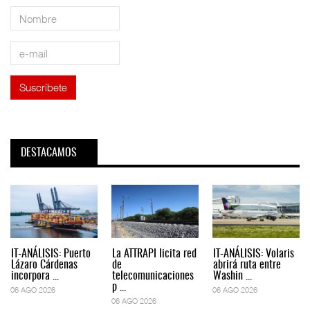
DESTACAMOS
IT-ANÁLISIS: Puerto
La ATTRAPI licita red
IT-ANÁLISIS: Volaris
Lázaro Cárdenas
de
abrirá ruta entre
incorpora ...
telecomunicaciones
Washin ...
p ...
06 AGO 2026
06 AGO 2026
06 AGO 2026