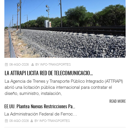
06-AGO-2026
BY INFO-TRANSPORTES
LA ATTRAPI LICITA RED DE TELECOMUNICACIO…
La Agencia de Trenes y Transporte Público Integrado (ATTRAPI)
abrió una licitación pública internacional para contratar el
diseño, suministro, instalación,
READ MORE
EE.UU. Plantea Nuevas Restricciones Pa…
La Administración Federal de Ferroc…
05-AGO-2026
BY INFO-TRANSPORTES