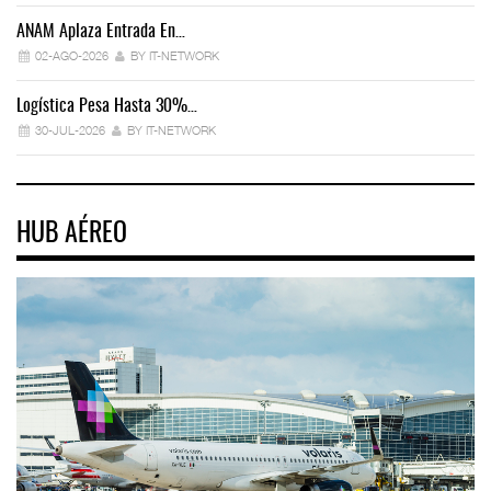
ANAM Aplaza Entrada En…
IT
02-AGO-2026
BY IT-NETWORK
Logística Pesa Hasta 30%…
Ex
30-JUL-2026
BY IT-NETWORK
HUB AÉREO