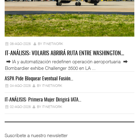
06-AGO-2026
BY IT-NETWORK
IT-ANÁLISIS: VOLARIS ABRIRÁ RUTA ENTRE WASHINGTON…
⮕ IA y automatización redefinen operación aeroportuaria ⮕
Bombardier exhibe Challenger 3500 en LA ...
ASPA Pide Bloquear Eventual Fusión…
IT
04-AGO-2026
BY IT-NETWORK
IT-ANÁLISIS: Primera Mujer Dirigirá IATA…
IT
02-AGO-2026
BY IT-NETWORK
Suscríbete a nuestro newsletter