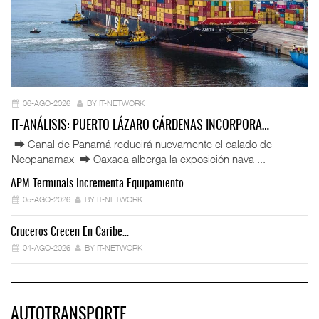
06-AGO-2026
BY IT-NETWORK
IT-ANÁLISIS: PUERTO LÁZARO CÁRDENAS INCORPORA…
⮕ Canal de Panamá reducirá nuevamente el calado de
Neopanamax ⮕ Oaxaca alberga la exposición nava ...
APM Terminals Incrementa Equipamiento…
05-AGO-2026
BY IT-NETWORK
Cruceros Crecen En Caribe…
04-AGO-2026
BY IT-NETWORK
AUTOTRANSPORTE