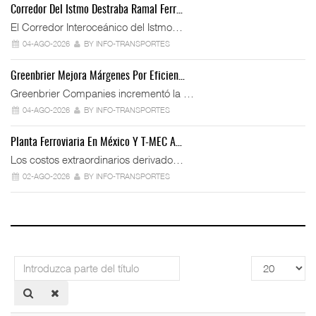
Corredor Del Istmo Destraba Ramal Ferr…
El Corredor Interoceánico del Istmo…
04-AGO-2026
BY INFO-TRANSPORTES
Greenbrier Mejora Márgenes Por Eficien…
Greenbrier Companies incrementó la …
04-AGO-2026
BY INFO-TRANSPORTES
Planta Ferroviaria En México Y T-MEC A…
Los costos extraordinarios derivado…
02-AGO-2026
BY INFO-TRANSPORTES
Introduzca
Cantidad
parte
a
del
mostrar
título