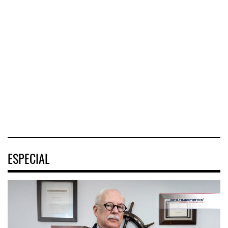
Corredor del Istmo
Corredor Jalisco-
destra ...
Nayarit ...
ASPA pide bloquear
eventu ...
El Corredor
El corredor
Interoceánico del
metropolitano que
La Asociación
Istmo de
conecta Jalisco y
Sindical de Pilotos
Tehuantepec (CIIT)
Nayarit inició la
Aviadores de
destrabó
México (ASPA)
pidió
04 AGO 2026
04 AGO 2026
04 AGO 2026
ESPECIAL