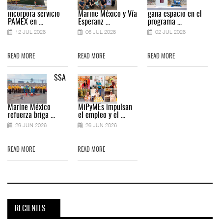
incorpora servicio
Marine México y Vía
gana espacio en el
PAMEX en ...
Esperanz ...
programa ...
12 JUL 2026
06 JUL 2026
02 JUL 2026
READ MORE
READ MORE
READ MORE
SSA
Marine México
MiPyMEs impulsan
refuerza briga ...
el empleo y el ...
29 JUN 2026
26 JUN 2026
READ MORE
READ MORE
RECIENTES