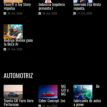
Yomi® y Toy Story
Industria tequilera
Inversión Fija Bruta
impulsa
presenta l
repunta,
30 JUL 2026
28 JUL 2026
21 JUL 2026
Rodrigo Molina gana
la Beca Ar
21 JUL 2026
AUTOMOTRIZ
MG
De
GO! y
MG
Toyota GR Yaris Aero
Cyber Concept: Los
fabricante de autos
Performan
a prove
21 JUL 2026