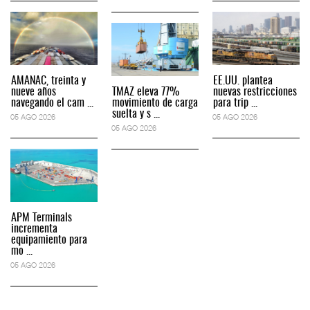
AMANAC, treinta y
EE.UU. plantea
nueve años
TMAZ eleva 77%
nuevas restricciones
navegando el cam ...
movimiento de carga
para trip ...
suelta y s ...
05 AGO 2026
05 AGO 2026
05 AGO 2026
APM Terminals
incrementa
equipamiento para
mo ...
05 AGO 2026