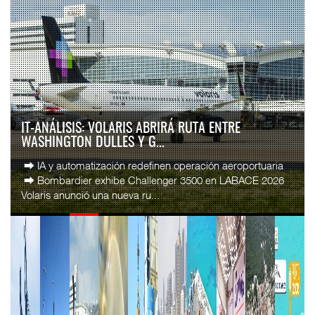
IT-ANÁLISIS: VOLARIS ABRIRÁ RUTA ENTRE
WASHINGTON DULLES Y G...
⮕ IA y automatización redefinen operación aeroportuaria
⮕ Bombardier exhibe Challenger 3500 en LABACE 2026
Volaris anunció una nueva ru...