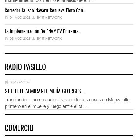
Corredor Jalisco-Nayarit Renueva Flota Con…
Tr
04-AGO-2026
BY IT-NETWORK
La Implementación De ENAMOV Enfrenta…
Dé
03-AGO-2026
BY IT-NETWORK
RADIO PASILLO
03-NOV-2025
SE FUE EL ALMIRANTE MEJÍA GEORGES…
Trasciende —como suelen trascender las cosas en Manzanillo,
primero en el muelle y luego entre el of ...
COMERCIO