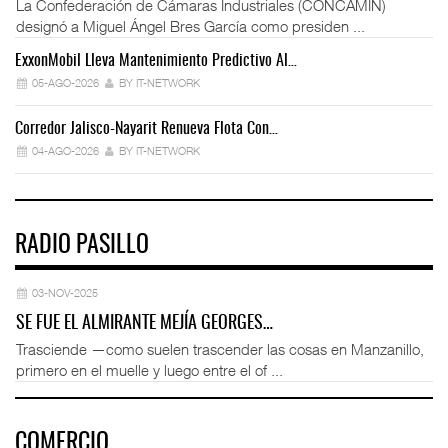
La Confederación de Cámaras Industriales (CONCAMIN)
designó a Miguel Ángel Bres García como presiden ...
ExxonMobil Lleva Mantenimiento Predictivo Al…
La
05-AGO-2026
BY IT-NETWORK
Corredor Jalisco-Nayarit Renueva Flota Con…
Tr
04-AGO-2026
BY IT-NETWORK
RADIO PASILLO
03-NOV-2025
SE FUE EL ALMIRANTE MEJÍA GEORGES…
Trasciende —como suelen trascender las cosas en Manzanillo,
primero en el muelle y luego entre el of ...
COMERCIO