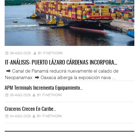
06-AGO-2026
BY IT-NETWORK
IT-ANÁLISIS: PUERTO LÁZARO CÁRDENAS INCORPORA…
⮕ Canal de Panamá reducirá nuevamente el calado de
Neopanamax ⮕ Oaxaca alberga la exposición nava ...
APM Terminals Incrementa Equipamiento…
05-AGO-2026
BY IT-NETWORK
Cruceros Crecen En Caribe…
04-AGO-2026
BY IT-NETWORK