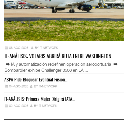
06-AGO-2026
BY IT-NETWORK
IT-ANÁLISIS: VOLARIS ABRIRÁ RUTA ENTRE WASHINGTON…
⮕ IA y automatización redefinen operación aeroportuaria ⮕
Bombardier exhibe Challenger 3500 en LA ...
ASPA Pide Bloquear Eventual Fusión…
IT
04-AGO-2026
BY IT-NETWORK
IT-ANÁLISIS: Primera Mujer Dirigirá IATA…
IT
02-AGO-2026
BY IT-NETWORK