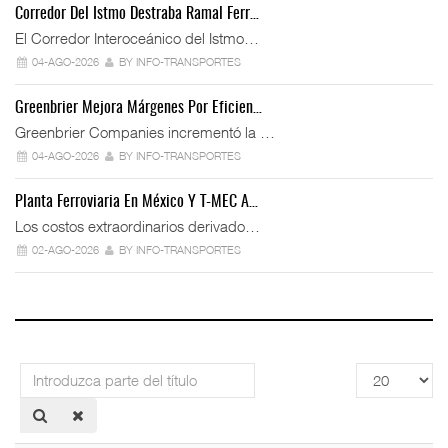
Corredor Del Istmo Destraba Ramal Ferr…
El Corredor Interoceánico del Istmo…
04-AGO-2026
BY INFO-TRANSPORTES
Greenbrier Mejora Márgenes Por Eficien…
Greenbrier Companies incrementó la …
04-AGO-2026
BY INFO-TRANSPORTES
Planta Ferroviaria En México Y T-MEC A…
Los costos extraordinarios derivado…
02-AGO-2026
BY INFO-TRANSPORTES
Introduzca
Cantidad
parte
a
del
mostrar
título