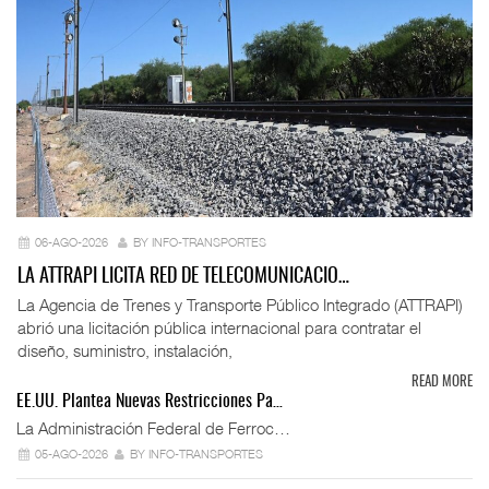
06-AGO-2026
BY INFO-TRANSPORTES
LA ATTRAPI LICITA RED DE TELECOMUNICACIO…
La Agencia de Trenes y Transporte Público Integrado (ATTRAPI)
abrió una licitación pública internacional para contratar el
diseño, suministro, instalación,
READ MORE
EE.UU. Plantea Nuevas Restricciones Pa…
La Administración Federal de Ferroc…
05-AGO-2026
BY INFO-TRANSPORTES