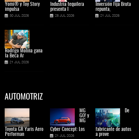
Yomi® y Toy Story
Industria tequilera
Inversión Fija Bruta
impulsa
presenta l
repunta,
30 JUL 2026
28 JUL 2026
21 JUL 2026
Rodrigo Molina gana
la Beca Ar
21 JUL 2026
AUTOMOTRIZ
MG
De
GO! y
MG
Toyota GR Yaris Aero
Cyber Concept: Los
fabricante de autos
Performan
a prove
21 JUL 2026