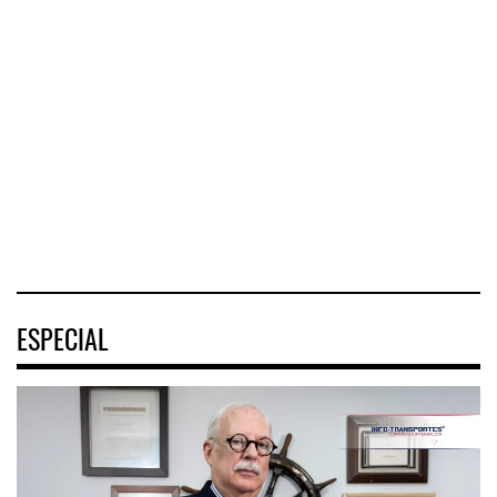
destra ...
Nayarit ...
Cruceros crecen en
Caribe ...
El Corredor
El corredor
COZUMEL, Méx.
Interoceánico del
metropolitano que
— El arribo de
Istmo de
conecta Jalisco y
pasajeros en
Tehuantepec (CIIT)
Nayarit inició la
cruceros a la
destrabó
turística
04 AGO 2026
04 AGO 2026
04 AGO 2026
ESPECIAL