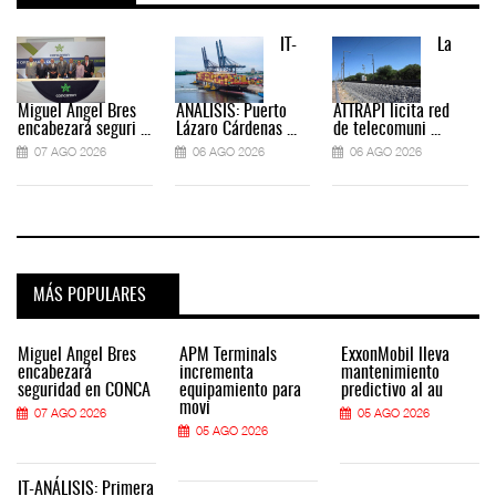
IT-
La
Miguel Ángel Bres
ANÁLISIS: Puerto
ATTRAPI licita red
encabezará seguri ...
Lázaro Cárdenas ...
de telecomuni ...
07 AGO 2026
06 AGO 2026
06 AGO 2026
MÁS POPULARES
Miguel Ángel Bres
APM Terminals
ExxonMobil lleva
encabezará
incrementa
mantenimiento
seguridad en CONCA
equipamiento para
predictivo al au
movi
07 AGO 2026
05 AGO 2026
05 AGO 2026
IT-ANÁLISIS: Primera