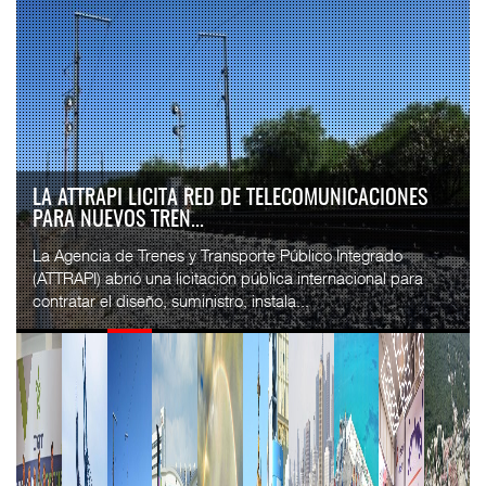
IT-ANÁLISIS: VOLARIS ABRIRÁ RUTA ENTRE
WASHINGTON DULLES Y G...
⮕ IA y automatización redefinen operación aeroportuaria
⮕ Bombardier exhibe Challenger 3500 en LABACE 2026
Volaris anunció una nueva ru...