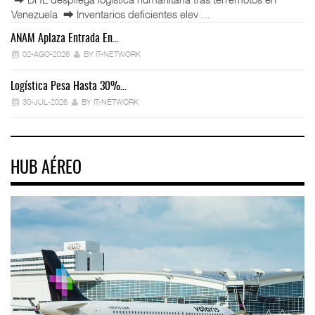
Venezuela ⮕ Inventarios deficientes elev ...
ANAM Aplaza Entrada En…
IT
02-AGO-2026
BY IT-NETWORK
Logística Pesa Hasta 30%…
Ex
30-JUL-2026
BY IT-NETWORK
HUB AÉREO