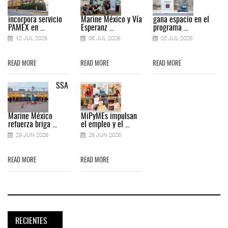
incorpora servicio
Marine México y Vía
gana espacio en el
PAMEX en ...
Esperanz ...
programa ...
12 JUL 2026
06 JUL 2026
02 JUL 2026
READ MORE
READ MORE
READ MORE
SSA
Marine México
MiPyMEs impulsan
refuerza briga ...
el empleo y el ...
29 JUN 2026
26 JUN 2026
READ MORE
READ MORE
RECIENTES