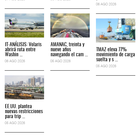
06 AGO 2026
IT-ANÁLISIS: Volaris
AMANAC, treinta y
abrirá ruta entre
nueve años
TMAZ eleva 77%
Washin ...
navegando el cam ...
movimiento de carga
suelta y s ...
06 AGO 2026
05 AGO 2026
05 AGO 2026
EE.UU. plantea
nuevas restricciones
para trip ...
05 AGO 2026