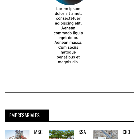
EMPRESARIALES
MSC
SSA
CICE