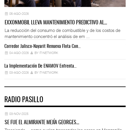
05-AGO-2026
EXXONMOBIL LLEVA MANTENIMIENTO PREDICTIVO AL…
La reducción del consumo de combustible y de los costos de
mantenimiento concentró el análisis de em ...
Corredor Jalisco-Nayarit Renueva Flota Con…
Tr
04-AGO-2026
BY IT-NETWORK
La Implementación De ENAMOV Enfrenta…
Dé
03-AGO-2026
BY IT-NETWORK
RADIO PASILLO
03-NOV-2025
SE FUE EL ALMIRANTE MEJÍA GEORGES…