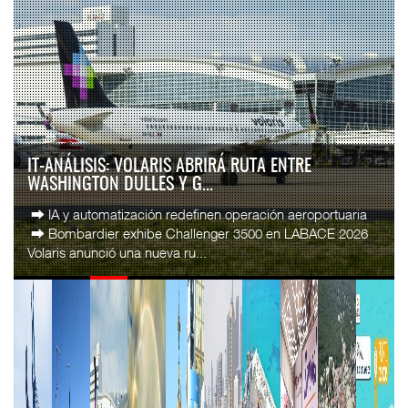
IT-ANÁLISIS: VOLARIS ABRIRÁ RUTA ENTRE
WASHINGTON DULLES Y G...
⮕ IA y automatización redefinen operación aeroportuaria
⮕ Bombardier exhibe Challenger 3500 en LABACE 2026
Volaris anunció una nueva ru...