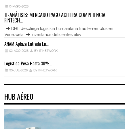
04-AGO-2026
IT-ANÁLISIS: MERCADO PAGO ACELERA COMPETENCIA
FINTECH…
⮕ DHL despliega logística humanitaria tras terremotos en
Venezuela ⮕ Inventarios deficientes elev ...
ANAM Aplaza Entrada En…
IT
02-AGO-2026
BY IT-NETWORK
Logística Pesa Hasta 30%…
Ex
30-JUL-2026
BY IT-NETWORK
HUB AÉREO