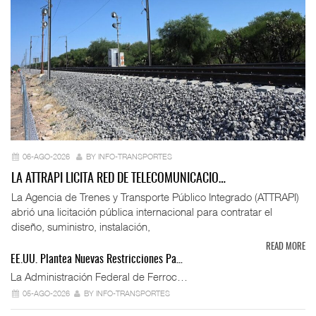
06-AGO-2026
BY INFO-TRANSPORTES
LA ATTRAPI LICITA RED DE TELECOMUNICACIO…
La Agencia de Trenes y Transporte Público Integrado (ATTRAPI)
abrió una licitación pública internacional para contratar el
diseño, suministro, instalación,
READ MORE
EE.UU. Plantea Nuevas Restricciones Pa…
La Administración Federal de Ferroc…
05-AGO-2026
BY INFO-TRANSPORTES