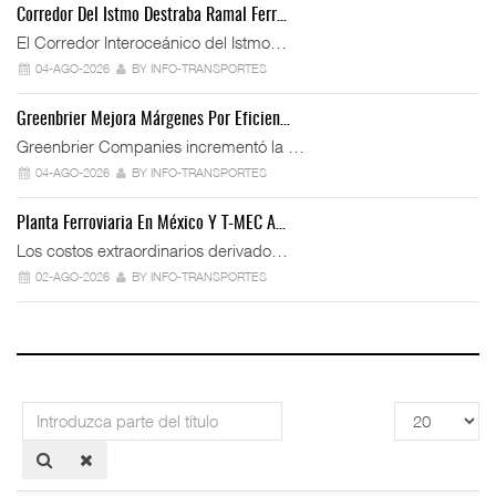
Corredor Del Istmo Destraba Ramal Ferr…
El Corredor Interoceánico del Istmo…
04-AGO-2026
BY INFO-TRANSPORTES
Greenbrier Mejora Márgenes Por Eficien…
Greenbrier Companies incrementó la …
04-AGO-2026
BY INFO-TRANSPORTES
Planta Ferroviaria En México Y T-MEC A…
Los costos extraordinarios derivado…
02-AGO-2026
BY INFO-TRANSPORTES
Introduzca
Cantidad
parte
a
del
mostrar
título