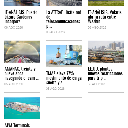
IT-ANÁLISIS: Puerto
La ATTRAPI licita red
IT-ANÁLISIS: Volaris
Lázaro Cárdenas
de
abrirá ruta entre
incorpora ...
telecomunicaciones
Washin ...
p ...
06 AGO 2026
06 AGO 2026
06 AGO 2026
AMANAC, treinta y
EE.UU. plantea
nueve años
TMAZ eleva 77%
nuevas restricciones
navegando el cam ...
movimiento de carga
para trip ...
suelta y s ...
05 AGO 2026
05 AGO 2026
05 AGO 2026
APM Terminals