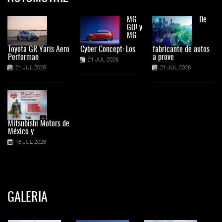
MG
De
GO! y
MG
Toyota GR Yaris Aero
Cyber Concept: Los
fabricante de autos
Performan
a prove
21 JUL 2026
21 JUL 2026
21 JUL 2026
Mitsubishi Motors de
México y
16 JUL 2026
GALERIA