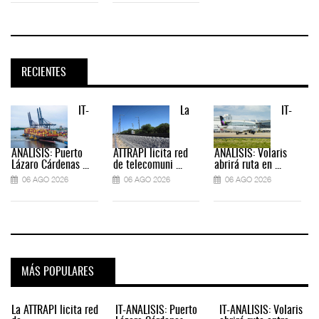
RECIENTES
IT-
La
IT-
ANÁLISIS: Puerto
ATTRAPI licita red
ANÁLISIS: Volaris
Lázaro Cárdenas ...
de telecomuni ...
abrirá ruta en ...
06 AGO 2026
06 AGO 2026
06 AGO 2026
MÁS POPULARES
La ATTRAPI licita red
IT-ANÁLISIS: Puerto
IT-ANÁLISIS: Volaris