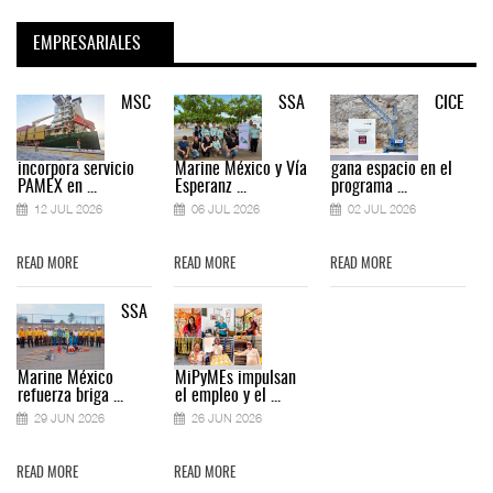
EMPRESARIALES
MSC
SSA
CICE
incorpora servicio
Marine México y Vía
gana espacio en el
PAMEX en ...
Esperanz ...
programa ...
12 JUL 2026
06 JUL 2026
02 JUL 2026
READ MORE
READ MORE
READ MORE
SSA
Marine México
MiPyMEs impulsan
refuerza briga ...
el empleo y el ...
29 JUN 2026
26 JUN 2026
READ MORE
READ MORE