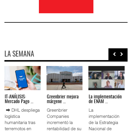
LA SEMANA
IT-ANÁLISIS: Puerto
La ATTRAPI licita
IT-ANÁLISIS: Volaris
Lázar ...
red de ...
abri ...
⮕ Canal de
La Agencia de
⮕ IA y
Panamá reducirá
Trenes y
automatización
nuevamente el
Transporte Público
redefinen
calado de
Integrado
operación