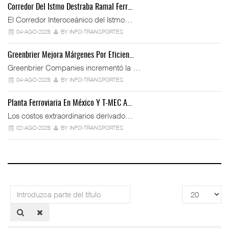
Corredor Del Istmo Destraba Ramal Ferr…
El Corredor Interoceánico del Istmo…
04-AGO-2026
BY INFO-TRANSPORTES
Greenbrier Mejora Márgenes Por Eficien…
Greenbrier Companies incrementó la …
04-AGO-2026
BY INFO-TRANSPORTES
Planta Ferroviaria En México Y T-MEC A…
Los costos extraordinarios derivado…
02-AGO-2026
BY INFO-TRANSPORTES
Introduzca
Cantidad
parte
a
del
mostrar
título