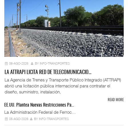
06-AGO-2026
BY INFO-TRANSPORTES
LA ATTRAPI LICITA RED DE TELECOMUNICACIO…
La Agencia de Trenes y Transporte Público Integrado (ATTRAPI)
abrió una licitación pública internacional para contratar el
diseño, suministro, instalación,
READ MORE
EE.UU. Plantea Nuevas Restricciones Pa…
La Administración Federal de Ferroc…
05-AGO-2026
BY INFO-TRANSPORTES