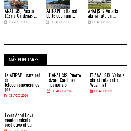
ANÁLISIS: Puerto
ATTRAPI licita red
ANÁLISIS: Volaris
Lázaro Cárdenas ...
de telecomuni ...
abrirá ruta en ...
06 AGO 2026
06 AGO 2026
06 AGO 2026
MÁS POPULARES
La ATTRAPI licita red
IT-ANÁLISIS: Puerto
IT-ANÁLISIS: Volaris
de
Lázaro Cárdenas
abrirá ruta entre
telecomunicaciones
incorpora s
Washingt
par
06 AGO 2026
06 AGO 2026
06 AGO 2026
ExxonMobil lleva
mantenimiento
predictivo al au
05 AGO 2026