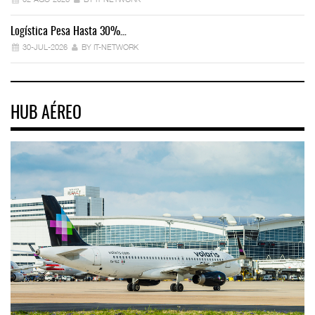
Logística Pesa Hasta 30%…
Ex
30-JUL-2026
BY IT-NETWORK
HUB AÉREO