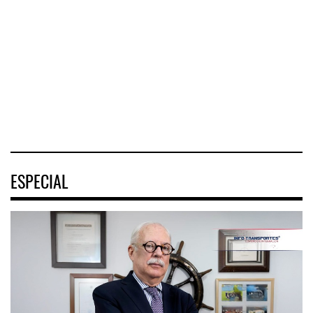
Interoceánico del
metropolitano que
La Asociación
Istmo de
conecta Jalisco y
Sindical de Pilotos
Tehuantepec (CIIT)
Nayarit inició la
Aviadores de
destrabó
México (ASPA)
pidió
04 AGO 2026
04 AGO 2026
04 AGO 2026
ESPECIAL