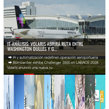
IT-ANÁLISIS: VOLARIS ABRIRÁ RUTA ENTRE
WASHINGTON DULLES Y G...
⮕ IA y automatización redefinen operación aeroportuaria
⮕ Bombardier exhibe Challenger 3500 en LABACE 2026
Volaris anunció una nueva ru...