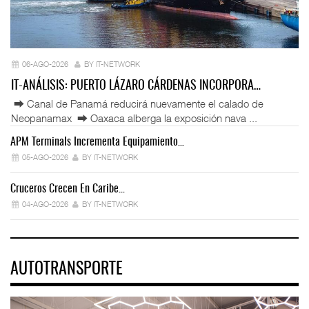
06-AGO-2026
BY IT-NETWORK
IT-ANÁLISIS: PUERTO LÁZARO CÁRDENAS INCORPORA…
⮕ Canal de Panamá reducirá nuevamente el calado de
Neopanamax ⮕ Oaxaca alberga la exposición nava ...
APM Terminals Incrementa Equipamiento…
05-AGO-2026
BY IT-NETWORK
Cruceros Crecen En Caribe…
04-AGO-2026
BY IT-NETWORK
AUTOTRANSPORTE