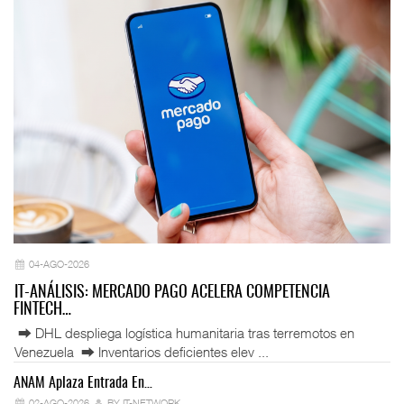
04-AGO-2026
IT-ANÁLISIS: MERCADO PAGO ACELERA COMPETENCIA
FINTECH…
⮕ DHL despliega logística humanitaria tras terremotos en
Venezuela ⮕ Inventarios deficientes elev ...
ANAM Aplaza Entrada En…
IT
02-AGO-2026
BY IT-NETWORK