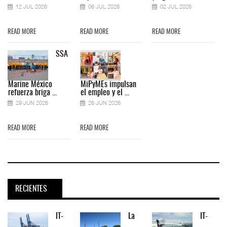
12 JUL 2026
06 JUL 2026
02 JUL 2026
READ MORE
READ MORE
READ MORE
SSA
Marine México
MiPyMEs impulsan
refuerza briga ...
el empleo y el ...
29 JUN 2026
26 JUN 2026
READ MORE
READ MORE
RECIENTES
IT-
La
IT-