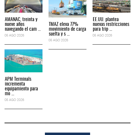
AMANAC, treinta y
EE.UU. plantea
nueve años
TMAZ eleva 77%
nuevas restricciones
navegando el cam ...
movimiento de carga
para trip ...
suelta y s ...
05 AGO 2026
05 AGO 2026
05 AGO 2026
APM Terminals
incrementa
equipamiento para
mo ...
05 AGO 2026