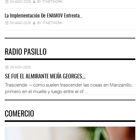
04-AGO-2026
BY IT-NETWORK
La Implementación De ENAMOV Enfrenta…
Dé
03-AGO-2026
BY IT-NETWORK
RADIO PASILLO
03-NOV-2025
SE FUE EL ALMIRANTE MEJÍA GEORGES…
Trasciende —como suelen trascender las cosas en Manzanillo,
primero en el muelle y luego entre el of ...
COMERCIO