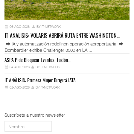
06-AGO-2026
BY IT-NETWORK
IT-ANÁLISIS: VOLARIS ABRIRÁ RUTA ENTRE WASHINGTON…
⮕ IA y automatización redefinen operación aeroportuaria ⮕
Bombardier exhibe Challenger 3500 en LA ...
ASPA Pide Bloquear Eventual Fusión…
IT
04-AGO-2026
BY IT-NETWORK
IT-ANÁLISIS: Primera Mujer Dirigirá IATA…
IT
02-AGO-2026
BY IT-NETWORK
Suscríbete a nuestro newsletter