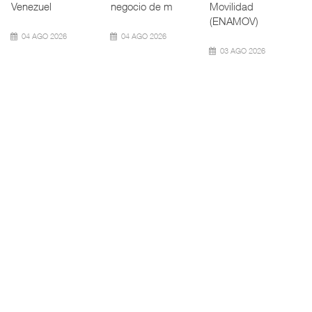
Neopanamax ⮕
(ATTRAPI) abri
aeroportuaria ⮕
Bomba
06 AGO 2026
06 AGO 2026
06 AGO 2026
AMANAC, treinta y
TMAZ eleva 77%
nueve a ...
movimiento ...
EE.UU. plantea
nuevas res ...
La transformación
La Terminal
del comercio
Marítima de
La Administración
marítimo mundial
Mazatlán (TMAZ),
Federal de
también ha
subsidiaria
Ferrocarriles de
redefin
portuaria de
los Estados
Unidos (
05 AGO 2026
05 AGO 2026
05 AGO 2026