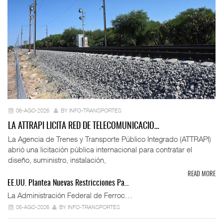
06-AGO-2026
BY INFO-TRANSPORTES
LA ATTRAPI LICITA RED DE TELECOMUNICACIO…
La Agencia de Trenes y Transporte Público Integrado (ATTRAPI)
abrió una licitación pública internacional para contratar el
diseño, suministro, instalación,
READ MORE
EE.UU. Plantea Nuevas Restricciones Pa…
La Administración Federal de Ferroc…
05-AGO-2026
BY INFO-TRANSPORTES