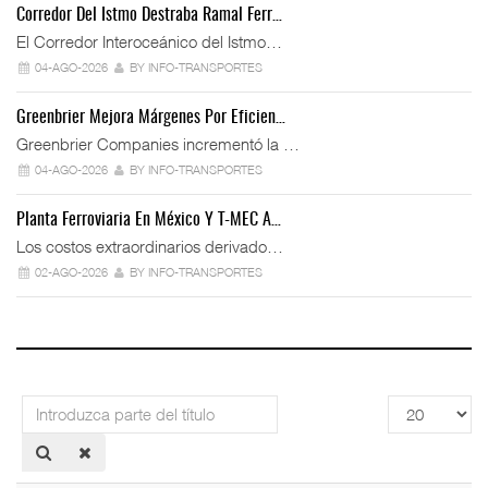
Corredor Del Istmo Destraba Ramal Ferr…
El Corredor Interoceánico del Istmo…
04-AGO-2026
BY INFO-TRANSPORTES
Greenbrier Mejora Márgenes Por Eficien…
Greenbrier Companies incrementó la …
04-AGO-2026
BY INFO-TRANSPORTES
Planta Ferroviaria En México Y T-MEC A…
Los costos extraordinarios derivado…
02-AGO-2026
BY INFO-TRANSPORTES
Introduzca
Cantidad
parte
a
del
mostrar
título