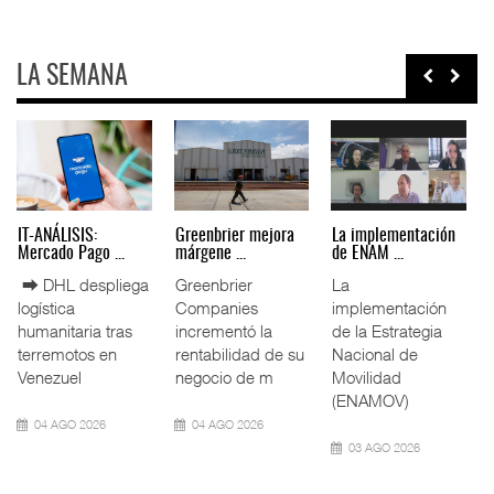
LA SEMANA
IT-ANÁLISIS: Puerto
La ATTRAPI licita
IT-ANÁLISIS: Volaris
Lázar ...
red de ...
abri ...
⮕ Canal de
La Agencia de
⮕ IA y
Panamá reducirá
Trenes y
automatización
nuevamente el
Transporte Público
redefinen
calado de
Integrado
operación
Neopanamax ⮕
(ATTRAPI) abri
aeroportuaria ⮕
Bomba
06 AGO 2026
06 AGO 2026
06 AGO 2026