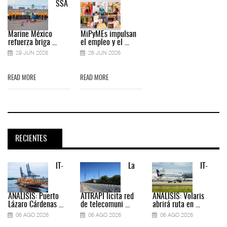
SSA
Marine México
MiPyMEs impulsan
refuerza briga ...
el empleo y el ...
29 JUN 2026
26 JUN 2026
READ MORE
READ MORE
RECIENTES
IT-
La
IT-
ANÁLISIS: Puerto
ATTRAPI licita red
ANÁLISIS: Volaris
Lázaro Cárdenas ...
de telecomuni ...
abrirá ruta en ...
06 AGO 2026
06 AGO 2026
06 AGO 2026