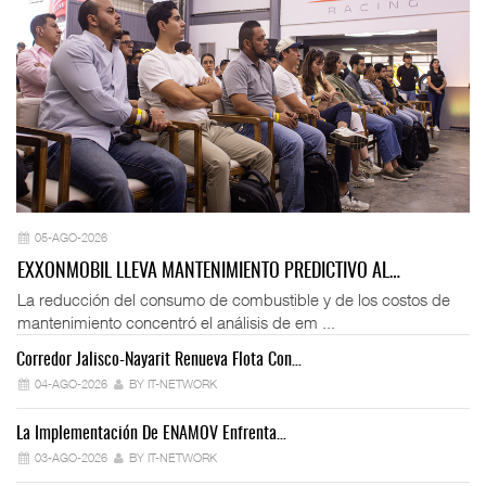
05-AGO-2026
EXXONMOBIL LLEVA MANTENIMIENTO PREDICTIVO AL…
La reducción del consumo de combustible y de los costos de
mantenimiento concentró el análisis de em ...
Corredor Jalisco-Nayarit Renueva Flota Con…
Tr
04-AGO-2026
BY IT-NETWORK
La Implementación De ENAMOV Enfrenta…
Dé
03-AGO-2026
BY IT-NETWORK