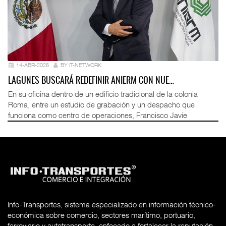
14-ABR-2026
BY IT-NETWORK
LAGUNES BUSCARÁ REDEFINIR ANIERM CON NUE…
En su oficina dentro de un edificio tradicional de la colonia
Roma, entre un estudio de grabación y un despacho que
funciona como centro de operaciones, Francisco Javie
Info-Transportes, sistema especializado en información técnico-
económica sobre comercio, sectores marítimo, portuario,
ferroviario y autotransporte, enfocado a fortalecer la reputación