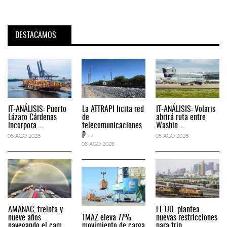
DESTACAMOS
IT-ANÁLISIS: Puerto
La ATTRAPI licita red
IT-ANÁLISIS: Volaris
Lázaro Cárdenas
de
abrirá ruta entre
incorpora ...
telecomunicaciones
Washin ...
p ...
06 AGO 2026
06 AGO 2026
06 AGO 2026
AMANAC, treinta y
EE.UU. plantea
nueve años
TMAZ eleva 77%
nuevas restricciones
navegando el cam ...
movimiento de carga
para trip ...