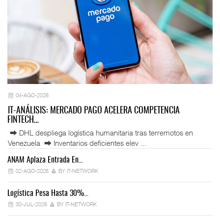
04-AGO-2026
IT-ANÁLISIS: MERCADO PAGO ACELERA COMPETENCIA
FINTECH…
⮕ DHL despliega logística humanitaria tras terremotos en
Venezuela ⮕ Inventarios deficientes elev ...
ANAM Aplaza Entrada En…
IT
02-AGO-2026
BY IT-NETWORK
Logística Pesa Hasta 30%…
Ex
30-JUL-2026
BY IT-NETWORK