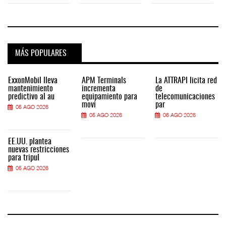
MÁS POPULARES
ExxonMobil lleva
APM Terminals
La ATTRAPI licita red
mantenimiento
incrementa
de
predictivo al au
equipamiento para
telecomunicaciones
movi
par
05 AGO 2026
05 AGO 2026
06 AGO 2026
EE.UU. plantea
nuevas restricciones
para tripul
05 AGO 2026