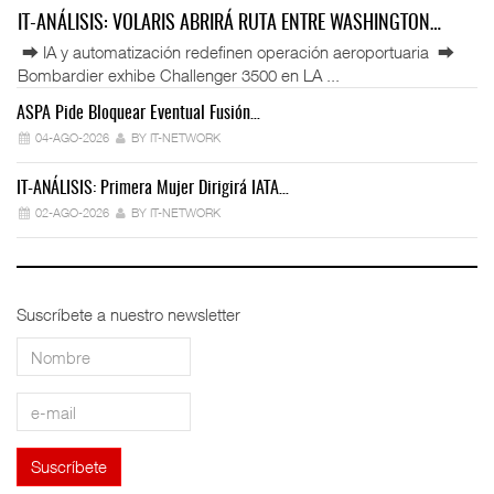
IT-ANÁLISIS: VOLARIS ABRIRÁ RUTA ENTRE WASHINGTON…
⮕ IA y automatización redefinen operación aeroportuaria ⮕
Bombardier exhibe Challenger 3500 en LA ...
ASPA Pide Bloquear Eventual Fusión…
IT
04-AGO-2026
BY IT-NETWORK
IT-ANÁLISIS: Primera Mujer Dirigirá IATA…
IT
02-AGO-2026
BY IT-NETWORK
Suscríbete a nuestro newsletter