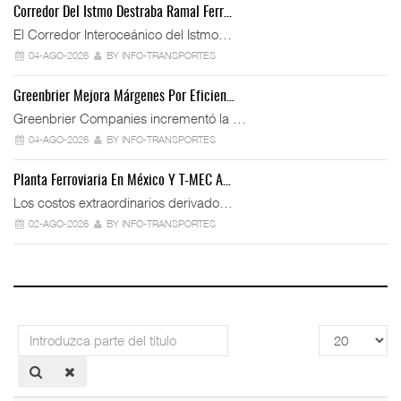
Corredor Del Istmo Destraba Ramal Ferr…
El Corredor Interoceánico del Istmo…
04-AGO-2026
BY INFO-TRANSPORTES
Greenbrier Mejora Márgenes Por Eficien…
Greenbrier Companies incrementó la …
04-AGO-2026
BY INFO-TRANSPORTES
Planta Ferroviaria En México Y T-MEC A…
Los costos extraordinarios derivado…
02-AGO-2026
BY INFO-TRANSPORTES
Introduzca
Cantidad
parte
a
del
mostrar
título