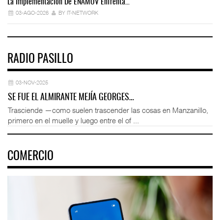
La Implementación De ENAMOV Enfrenta…
Dé
03-AGO-2026
BY IT-NETWORK
RADIO PASILLO
03-NOV-2025
SE FUE EL ALMIRANTE MEJÍA GEORGES…
Trasciende —como suelen trascender las cosas en Manzanillo,
primero en el muelle y luego entre el of ...
COMERCIO