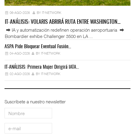
06-AGO-2026
BY IT-NETWORK
IT-ANÁLISIS: VOLARIS ABRIRÁ RUTA ENTRE WASHINGTON…
⮕ IA y automatización redefinen operación aeroportuaria ⮕
Bombardier exhibe Challenger 3500 en LA ...
ASPA Pide Bloquear Eventual Fusión…
IT
04-AGO-2026
BY IT-NETWORK
IT-ANÁLISIS: Primera Mujer Dirigirá IATA…
IT
02-AGO-2026
BY IT-NETWORK
Suscríbete a nuestro newsletter