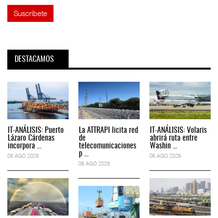
DESTACAMOS
IT-ANÁLISIS: Puerto
La ATTRAPI licita red
IT-ANÁLISIS: Volaris
Lázaro Cárdenas
de
abrirá ruta entre
incorpora ...
telecomunicaciones
Washin ...
p ...
06 AGO 2026
06 AGO 2026
06 AGO 2026