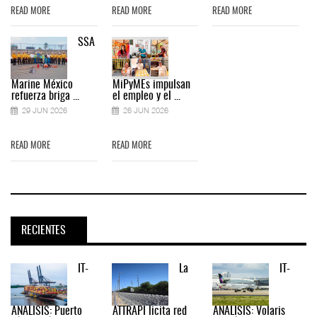
READ MORE
READ MORE
READ MORE
SSA
Marine México
MiPyMEs impulsan
refuerza briga ...
el empleo y el ...
29 JUN 2026
26 JUN 2026
READ MORE
READ MORE
RECIENTES
IT-
La
IT-
ANÁLISIS: Puerto
ATTRAPI licita red
ANÁLISIS: Volaris