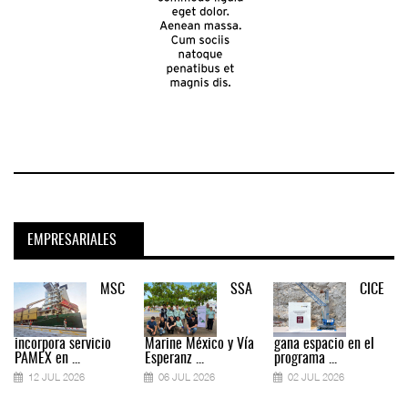
EMPRESARIALES
MSC
SSA
CICE
incorpora servicio
Marine México y Vía
gana espacio en el
PAMEX en ...
Esperanz ...
programa ...
12 JUL 2026
06 JUL 2026
02 JUL 2026