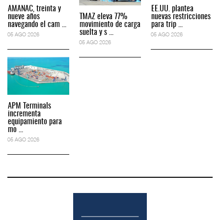
AMANAC, treinta y
EE.UU. plantea
nueve años
TMAZ eleva 77%
nuevas restricciones
navegando el cam ...
movimiento de carga
para trip ...
suelta y s ...
05 AGO 2026
05 AGO 2026
05 AGO 2026
APM Terminals
incrementa
equipamiento para
mo ...
05 AGO 2026