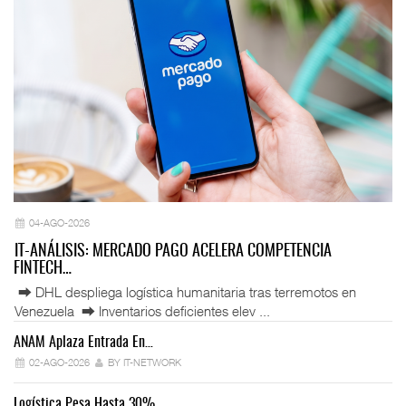
04-AGO-2026
IT-ANÁLISIS: MERCADO PAGO ACELERA COMPETENCIA
FINTECH…
⮕ DHL despliega logística humanitaria tras terremotos en
Venezuela ⮕ Inventarios deficientes elev ...
ANAM Aplaza Entrada En…
IT
02-AGO-2026
BY IT-NETWORK
Logística Pesa Hasta 30%…
Ex