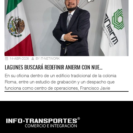
14-ABR-2026
BY IT-NETWORK
LAGUNES BUSCARÁ REDEFINIR ANIERM CON NUE…
En su oficina dentro de un edificio tradicional de la colonia
Roma, entre un estudio de grabación y un despacho que
funciona como centro de operaciones, Francisco Javie