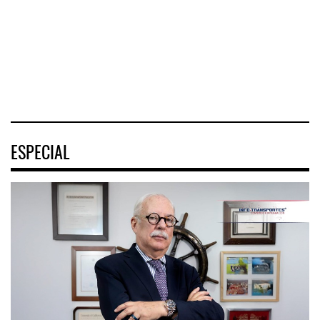
Tehuantepec (CIIT)
Nayarit inició la
Aviadores de
destrabó
México (ASPA)
pidió
04 AGO 2026
04 AGO 2026
04 AGO 2026
ESPECIAL