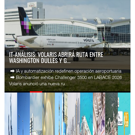
IT-ANÁLISIS: VOLARIS ABRIRÁ RUTA ENTRE
WASHINGTON DULLES Y G...
⮕ IA y automatización redefinen operación aeroportuaria
⮕ Bombardier exhibe Challenger 3500 en LABACE 2026
Volaris anunció una nueva ru...