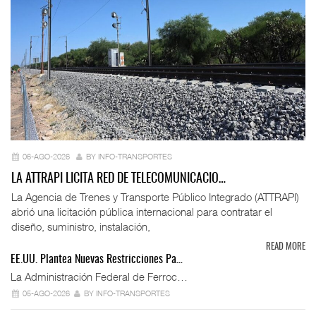
06-AGO-2026
BY INFO-TRANSPORTES
LA ATTRAPI LICITA RED DE TELECOMUNICACIO…
La Agencia de Trenes y Transporte Público Integrado (ATTRAPI)
abrió una licitación pública internacional para contratar el
diseño, suministro, instalación,
READ MORE
EE.UU. Plantea Nuevas Restricciones Pa…
La Administración Federal de Ferroc…
05-AGO-2026
BY INFO-TRANSPORTES