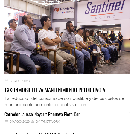
05-AGO-2026
EXXONMOBIL LLEVA MANTENIMIENTO PREDICTIVO AL…
La reducción del consumo de combustible y de los costos de
mantenimiento concentró el análisis de em ...
Corredor Jalisco-Nayarit Renueva Flota Con…
Tr
04-AGO-2026
BY IT-NETWORK