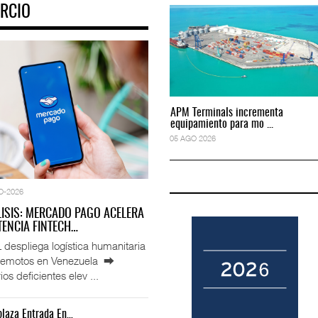
RCIO
to predictivo al au
ExxonMobil lleva mantenimiento predictivo al au
05 AGO 2026
APM Terminals incrementa
APM Terminals incrementa
equipamiento para mo ...
equipamiento para mo ...
05 AGO 2026
05 AGO 2026
O-2026
LISIS: MERCADO PAGO ACELERA
ENCIA FINTECH…
espliega logística humanitaria
rremotos en Venezuela ⮕
ios deficientes elev ...
laza Entrada En…
IT-ANÁLISIS: Manifestación Electrónica