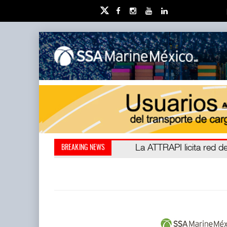
IT-ANÁLISIS: Puerto Láza
La ATTRAPI licita red de
BREAKING NEWS
(ATTRAPI) abrió