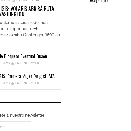
O-2026
BY IT-NETWORK
LISIS: VOLARIS ABRIRÁ RUTA
 WASHINGTON…
automatización redefinen
ión aeroportuaria ⮕
ier exhibe Challenger 3500 en
e Bloquear Eventual Fusión…
IT-ANÁLISIS: Toyota Formaliza Empresa
 Miles De Licencias…
Ford Apuesta Por El Talento…
Para…
O-2026
BY IT-NETWORK
6
BY IT-NETWORK
30-JUL-2026
BY IT-NETWORK
30-JUL-2026
BY IT-NETWORK
SIS: Primera Mujer Dirigirá IATA…
peradores Cambia Estrategia…
TRAXION Reestructura Negocio De Carga…
IT-ANÁLISIS: Iberia Inicia Vuelos A…
O-2026
BY IT-NETWORK
BY IT-NETWORK
29-JUL-2026
BY IT-NETWORK
27-JUL-2026
BY IT-NETWORK
ete a nuestro newsletter