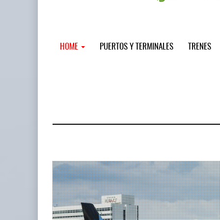
HOME
PUERTOS Y TERMINALES
TRENES
MSC incor
...
12 JUL 