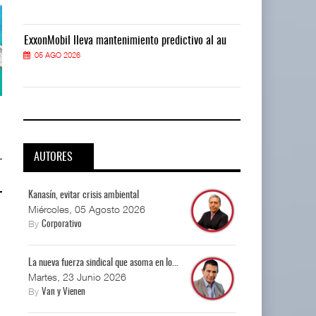
ExxonMobil lleva mantenimiento predictivo al au
ExxonMobil ll
05 AGO 2026
05 AGO 2026
APM Terminals incrementa
APM Terminals incrementa
equipamiento para mo ...
equipamiento para mo ...
05 AGO 2026
05 AGO 2026
AUTORES
Kanasín, evitar crisis ambiental
Miércoles, 05 Agosto 2026
By
Corporativo
La nueva fuerza sindical que asoma en lo...
Martes, 23 Junio 2026
By
Van y Vienen
Cadena De Frío, Clave…