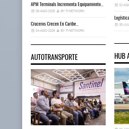
APM Terminals Incrementa Equipamiento…
02-AG
05-AGO-2026
BY IT-NETWORK
Logísti
Cruceros Crecen En Caribe…
30-JU
04-AGO-2026
BY IT-NETWORK
HUB 
AUTOTRANSPORTE