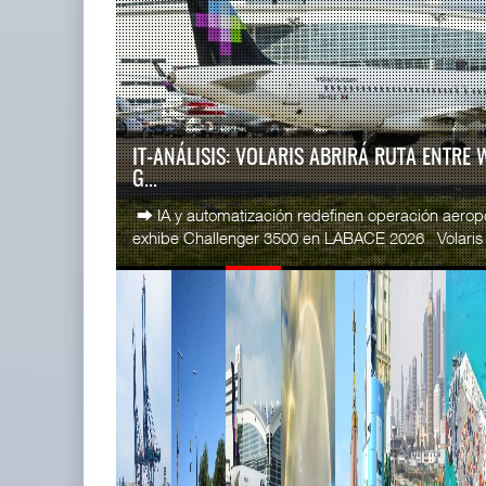
READ MORE
SSA Marin
IT-ANÁLISIS: Puerto Lázaro
Esperanz ..
Cárdenas incorpora ...
06 JUL 
06 AGO 2026
IT-ANÁLISIS: VOLARIS ABRIRÁ RUTA ENTRE
G...
READ MORE
⮕ IA y automatización redefinen operación aero
CICE gana
exhibe Challenger 3500 en LABACE 2026 Volaris a
...
02 JUL 
READ MORE
La ATTRAPI licita red de
SSA Marin
telecomunicaciones p ...
...
06 AGO 2026
29 JUN 
READ MORE