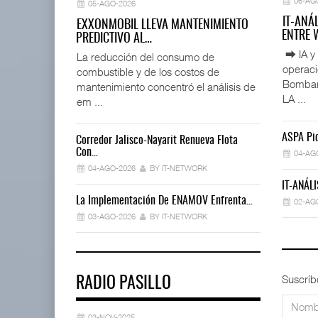
06-AG
05-AGO-2026
IT-ANÁ
EXXONMOBIL LLEVA MANTENIMIENTO
ENTRE
PREDICTIVO AL…
⮕ IA y 
La reducción del consumo de
operac
combustible y de los costos de
Bombard
mantenimiento concentró el análisis de
LA ...
em ...
ASPA Pid
Corredor Jalisco-Nayarit Renueva Flota
Trump Revoca
Con…
04-AG
02-AGO-202
04-AGO-2026
BY IT-NETWORK
IT-ANÁLI
Déficit De O
La Implementación De ENAMOV Enfrenta…
02-AG
30-JUL-2026
03-AGO-2026
BY IT-NETWORK
Suscríb
RADIO PASILLO
03-NOV-2025