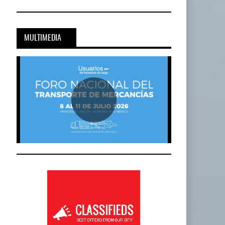
20-JUL-2026
BY IT-NETWORK
Onest SmartLogistics Impulsa Tecnología…
MULTIMEDIA
al…
16-JUL-2026
BY IT-NETWORK