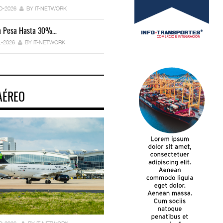
Endurece…
O-2026
BY IT-NETWORK
29-JUL-2026
BY IT-NETWORK
ca Pesa Hasta 30%…
Exportaciones Elevan Superávit Comerci
L-2026
BY IT-NETWORK
29-JUL-2026
BY IT-NETWORK
AÉREO