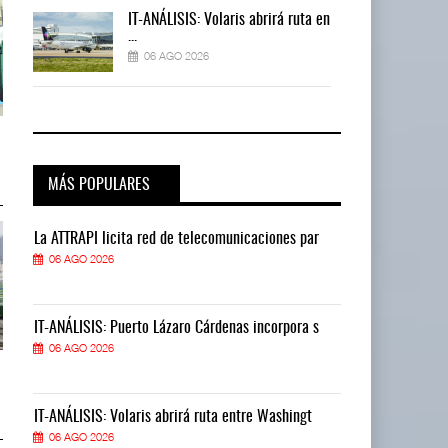
 en
IT-ANÁLISIS: Volaris abrirá ruta en
...
06 AGO 2026
TMAZ eleva 77% movimiento de
TMAZ eleva 77% movimiento de
carga suelta y s ...
carga suelta y s ...
05 AGO 2026
05 AGO 2026
MÁS POPULARES
La ATTRAPI licita red de telecomunicaciones par
La ATTRAPI lic
06 AGO 2026
06 AGO 2026
IT-ANÁLISIS: Puerto Lázaro Cárdenas incorpora s
IT-ANÁLISIS: P
06 AGO 2026
06 AGO 2026
EE.UU. plantea nuevas
EE.UU. plantea nuevas
restricciones para trip ...
restricciones para trip ...
05 AGO 2026
05 AGO 2026
IT-ANÁLISIS: Volaris abrirá ruta entre Washingt
IT-ANÁLISIS: V
06 AGO 2026
06 AGO 2026