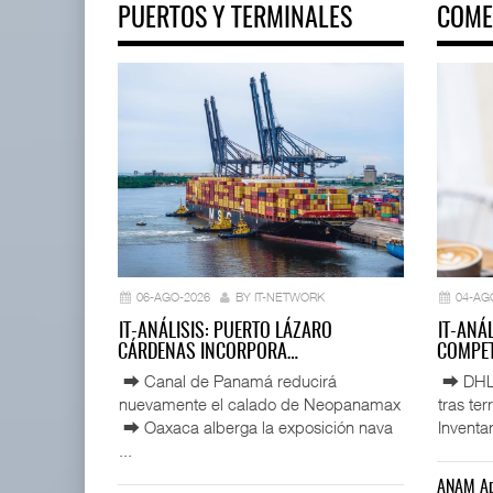
PUERTOS Y TERMINALES
COME
ExxonMobil lleva mantenimien
05 AGO 2026
APM Terminals incrementa
equipamiento para mo ...
05 AGO 2026
06-AGO-2026
BY IT-NETWORK
04-AG
IT-ANÁLISIS: PUERTO LÁZARO
IT-ANÁ
CÁRDENAS INCORPORA…
COMPET
⮕ Canal de Panamá reducirá
⮕ DHL d
nuevamente el calado de Neopanamax
tras te
⮕ Oaxaca alberga la exposición nava
Inventar
...
ANAM Ap