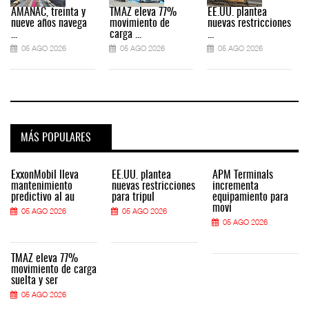
AMANAC, treinta y
TMAZ eleva 77%
EE.UU. plantea
nueve años navega
movimiento de
nuevas restricciones
...
carga ...
...
.
05 AGO 2026
05 AGO 2026
05 AGO 2026
MÁS POPULARES
ExxonMobil lleva
EE.UU. plantea
APM Terminals
mantenimiento
nuevas restricciones
incrementa
predictivo al au
para tripul
equipamiento para
movi
05 AGO 2026
05 AGO 2026
05 AGO 2026
TMAZ eleva 77%
movimiento de carga
suelta y ser
05 AGO 2026