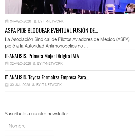
04-AGO-2026
BY IT-NETWORK
ASPA PIDE BLOQUEAR EVENTUAL FUSIÓN DE…
La Asociación Sindical de Pilotos Aviadores de México (ASPA)
pidió a la Autoridad Antimonopolios no ...
IT-ANÁLISIS: Primera Mujer Dirigirá IATA…
IT
02-AGO-2026
BY IT-NETWORK
IT-ANÁLISIS: Toyota Formaliza Empresa Para…
IT
30-JUL-2026
BY IT-NETWORK
Suscríbete a nuestro newsletter