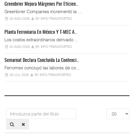
Greenbrier Mejora Márgenes Por Eficien…
Greenbrier Companies incrementó la …
04-AGO-2026
BY INFO-TRANSPORTES
Planta Ferroviaria En México Y T-MEC A…
Los costos extraordinarios derivado…
02-AGO-2026
BY INFO-TRANSPORTES
Semarnat Declara Concluida La Contenci…
Ferromex concluyó las labores de co…
30-JUL-2026
BY INFO-TRANSPORTES
Introduzca
Cantidad
parte
a
del
mostrar
título