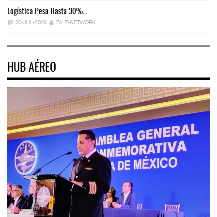
Logística Pesa Hasta 30%…
Ex
30-JUL-2026
BY IT-NETWORK
HUB AÉREO