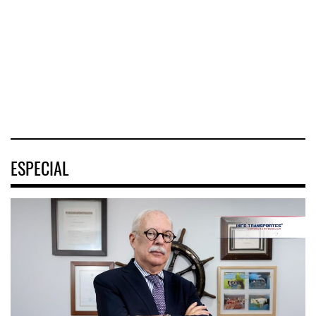
rentabilidad de su
de la Estrategia
negocio de m
Nacional de
Movilidad
(ENAMOV)
04 AGO 2026
03 AGO 2026
ESPECIAL