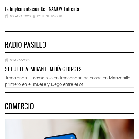
La Implementación De ENAMOV Enfrenta…
Dé
03-AGO-2026
BY IT-NETWORK
RADIO PASILLO
03-NOV-2025
SE FUE EL ALMIRANTE MEJÍA GEORGES…
Trasciende —como suelen trascender las cosas en Manzanillo,
primero en el muelle y luego entre el of ...
COMERCIO