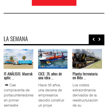
LA SEMANA
TMAZ eleva 77%
EE.UU. plantea
IT-ANÁLISIS: Maersk
movimiento ...
nuevas res ...
aplic ...
n
La Terminal
La Administración
⮕ Cae
Marítima de
Federal de
compraventa de
Mazatlán (TMAZ),
Ferrocarriles de
portacontenedores
subsidiaria
los Estados
en primer
portuaria de
Unidos (
semestre