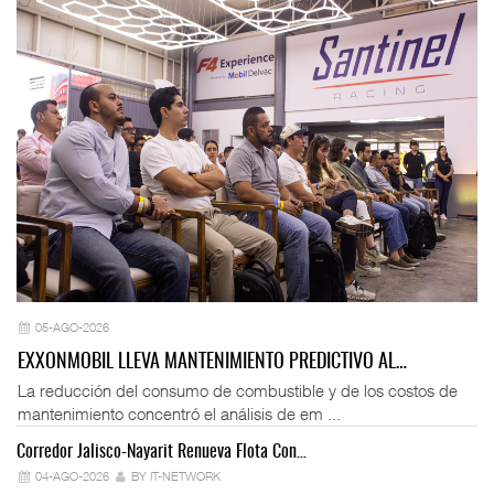
05-AGO-2026
EXXONMOBIL LLEVA MANTENIMIENTO PREDICTIVO AL…
La reducción del consumo de combustible y de los costos de
mantenimiento concentró el análisis de em ...
Corredor Jalisco-Nayarit Renueva Flota Con…
Tr
04-AGO-2026
BY IT-NETWORK