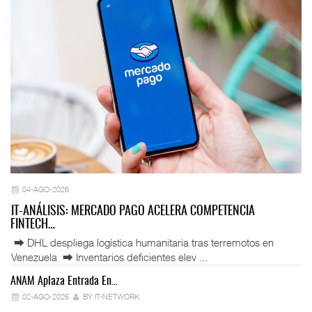
04-AGO-2026
IT-ANÁLISIS: MERCADO PAGO ACELERA COMPETENCIA
FINTECH…
⮕ DHL despliega logística humanitaria tras terremotos en
Venezuela ⮕ Inventarios deficientes elev ...
ANAM Aplaza Entrada En…
IT
02-AGO-2026
BY IT-NETWORK