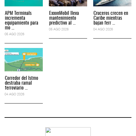
APM Terminals
ExxonMobil lleva
Cruceros crecen en
incrementa
mantenimiento
Caribe mientras
equipamiento para
predictivo al ...
bajan ferr ...
mo ...
05 AGO 2026
04 AGO 2026
05 AGO 2026
Corredor del Istmo
destraba ramal
ferroviario ...
04 AGO 2026