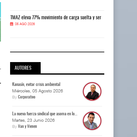
r
TMAZ eleva 77% movimiento de carga suelta y ser
TMAZ eleva 77
05 AGO 2026
05 AGO 2026
Corredor del Istmo destraba ramal
Corredor del Istmo destraba ram
ferroviario ...
ferroviario ...
04 AGO 2026
04 AGO 2026
AUTORES
Kanasín, evitar crisis ambiental
Miércoles, 05 Agosto 2026
By
Corporativo
La nueva fuerza sindical que asoma en lo...
Martes, 23 Junio 2026
By
Van y Vienen