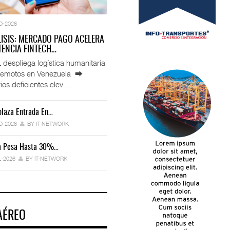
O-2026
LISIS: MERCADO PAGO ACELERA
ENCIA FINTECH…
espliega logística humanitaria
rremotos en Venezuela ⮕
ios deficientes elev ...
laza Entrada En…
IT-ANÁLISIS: Manifestación Electrónica
Endurece…
O-2026
BY IT-NETWORK
29-JUL-2026
BY IT-NETWORK
ca Pesa Hasta 30%…
Exportaciones Elevan Superávit Comerci
L-2026
BY IT-NETWORK
29-JUL-2026
BY IT-NETWORK
AÉREO