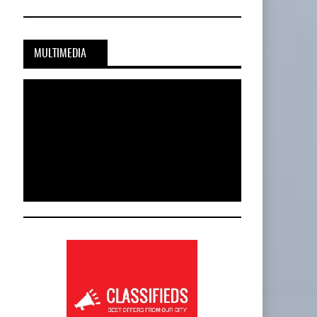
MULTIMEDIA
Cadena De Frío, Clave…
20-JUL-2026
BY IT-NETWORK
Onest SmartLogistics Impulsa Tecnología…
al…
16-JUL-2026
BY IT-NETWORK