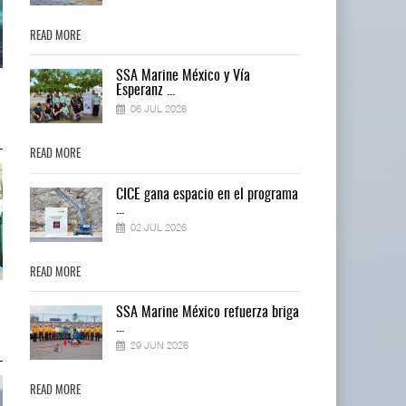
READ MORE
READ MORE
SSA Marine México y Vía
AMANAC, treinta y nueve años
AMANAC, treinta y nueve años
Esperanz ...
navegando el cam ...
navegando el cam ...
06 JUL 2026
05 AGO 2026
05 AGO 2026
READ MORE
READ MORE
ma
CICE gana espacio en el programa
...
02 JUL 2026
READ MORE
READ MORE
TMAZ eleva 77% movimiento de
TMAZ eleva 77% movimiento de
ga
SSA Marine México refuerza briga
carga suelta y s ...
carga suelta y s ...
...
05 AGO 2026
05 AGO 2026
29 JUN 2026
READ MORE
READ MORE