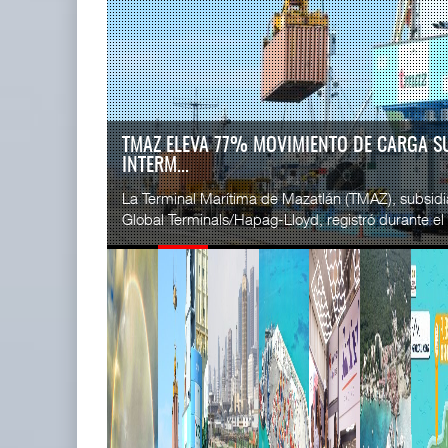
READ MORE
SSA Marin
AMANAC, treinta y nueve años
Esperanz ..
navegando el cam ...
06 JUL 
05 AGO 2026
EE.UU. PLANTEA NUEVAS RESTRICCIONES PA
MEXIC...
READ MORE
La Administración Federal de Ferrocarriles de los
CICE gana
siglas en inglés) propuso nuevas restricciones a las 
...
02 JUL 
READ MORE
TMAZ eleva 77% movimiento de
SSA Marin
carga suelta y s ...
...
05 AGO 2026
29 JUN 
READ MORE