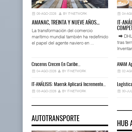
05-AGO-2026
BY IT-NETWORK
04-AG
AMANAC, TREINTA Y NUEVE AÑOS…
IT-ANÁ
COMPET
La transformación del comercio
⮕ DHL d
marítimo mundial también ha redefinido
tras te
el papel del agente naviero en ...
Inventar
Cruceros Crecen En Caribe…
ANAM Ap
04-AGO-2026
BY IT-NETWORK
02-AG
IT-ANÁLISIS: Maersk Aplicará Incremento…
Logísti
03-AGO-2026
BY IT-NETWORK
30-JU
AUTOTRANSPORTE
HUB 