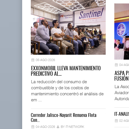
05-AGO-2026
04-AG
EXXONMOBIL LLEVA MANTENIMIENTO
ASPA P
PREDICTIVO AL…
FUSIÓN
La reducción del consumo de
La Asoc
combustible y de los costos de
Aviador
mantenimiento concentró el análisis de
Autorid
em ...
IT-ANÁLI
Corredor Jalisco-Nayarit Renueva Flota
Trump Revoca
Con…
02-AG
02-AGO-202
04-AGO-2026
BY IT-NETWORK