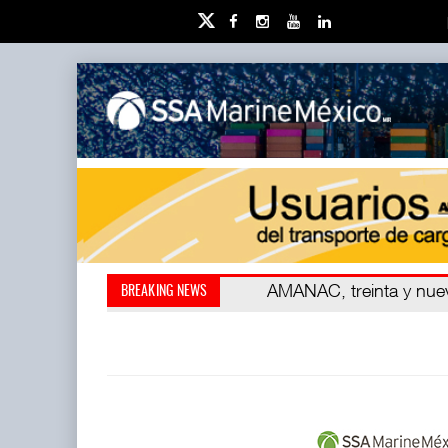
Kanasín, evitar crisis amb
AMANAC, treinta y nu
BREAKING NEWS
también ha redefini