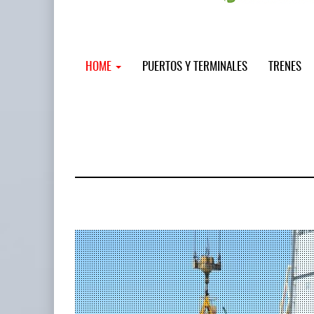
HOME
PUERTOS Y TERMINALES
TRENES
MSC incor
...
12 JUL 