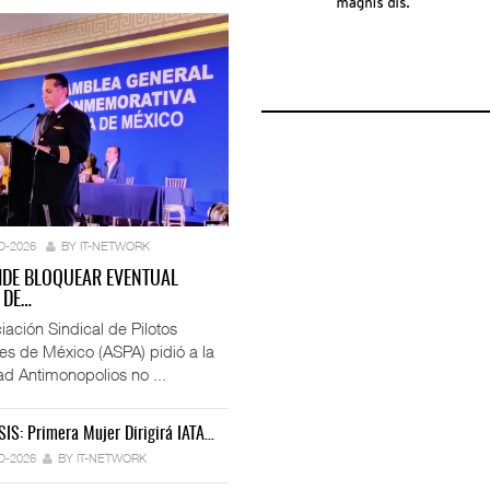
O-2026
BY IT-NETWORK
IDE BLOQUEAR EVENTUAL
 DE…
iación Sindical de Pilotos
es de México (ASPA) pidió a la
ad Antimonopolios no ...
SIS: Primera Mujer Dirigirá IATA…
IT-ANÁLISIS: Iberia Inicia Vuelos A…
 Miles De Licencias…
Ford Apuesta Por El Talento…
O-2026
BY IT-NETWORK
27-JUL-2026
BY IT-NETWORK
6
BY IT-NETWORK
30-JUL-2026
BY IT-NETWORK