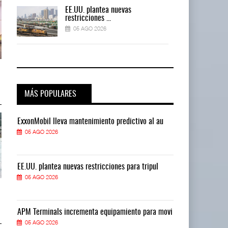
EE.UU. plantea nuevas
restricciones ...
05 AGO 2026
ExxonMobil lleva mantenimiento
ExxonMobil lleva mantenimiento
predictivo al ...
predictivo al ...
05 AGO 2026
05 AGO 2026
MÁS POPULARES
ExxonMobil lleva mantenimiento predictivo al au
ExxonMobil ll
05 AGO 2026
05 AGO 2026
EE.UU. plantea nuevas restricciones para tripul
EE.UU. plantea
05 AGO 2026
05 AGO 2026
Cruceros crecen en Caribe
Cruceros crecen en Caribe
mientras bajan ferr ...
mientras bajan ferr ...
04 AGO 2026
04 AGO 2026
vi
APM Terminals incrementa equipamiento para movi
APM Terminals
05 AGO 2026
05 AGO 2026