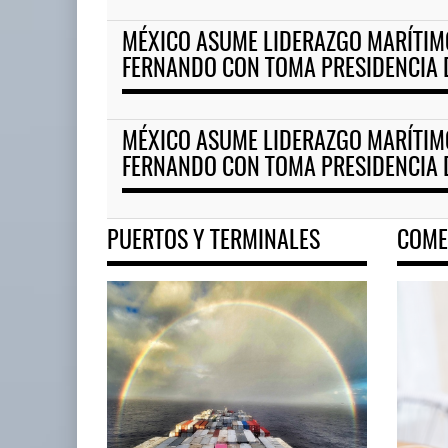
MÉXICO ASUME LIDERAZGO MARÍTIM
TMAZ eleva 77% movimiento d
FERNANDO CON TOMA PRESIDENCIA 
05 AGO 2026
MÉXICO ASUME LIDERAZGO MARÍTIM
Corredor del Istmo destraba ramal
FERNANDO CON TOMA PRESIDENCIA 
ferroviario ...
04 AGO 2026
PUERTOS Y TERMINALES
COME