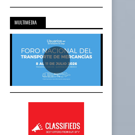
MULTIMEDIA
Cadena De Frío, Clave…
20-JUL-2026
BY IT-NETWORK
Onest SmartLogistics Impulsa Tecnología…
al…
16-JUL-2026
BY IT-NETWORK