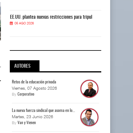
EE.UU. plantea nuevas restricciones para tripul
EE.UU. plantea
05 AGO 2026
05 AGO 2026
EE.UU. plantea nuevas
EE.UU. plantea nuevas
restricciones para trip ...
restricciones para trip ...
05 AGO 2026
05 AGO 2026
AUTORES
Retos de la educación privada
Viernes, 07 Agosto 2026
By
Corporativo
La nueva fuerza sindical que asoma en lo...
Martes, 23 Junio 2026
By
Van y Vienen