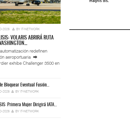
O-2026
BY IT-NETWORK
LISIS: VOLARIS ABRIRÁ RUTA
 WASHINGTON…
automatización redefinen
ión aeroportuaria ⮕
ier exhibe Challenger 3500 en
e Bloquear Eventual Fusión…
IT-ANÁLISIS: Toyota Formaliza Empresa
ación De ENAMOV Enfrenta…
Déficit De Operadores Cambia Estrategia…
Para…
O-2026
BY IT-NETWORK
6
BY IT-NETWORK
30-JUL-2026
BY IT-NETWORK
30-JUL-2026
BY IT-NETWORK
SIS: Primera Mujer Dirigirá IATA…
 Miles De Licencias…
Ford Apuesta Por El Talento…
IT-ANÁLISIS: Iberia Inicia Vuelos A…
O-2026
BY IT-NETWORK
6
BY IT-NETWORK
30-JUL-2026
BY IT-NETWORK
27-JUL-2026
BY IT-NETWORK