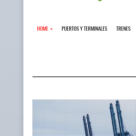
HOME
PUERTOS Y TERMINALES
TRENES
MSC incor
...
12 JUL 