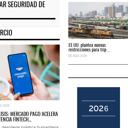
RAR SEGURIDAD DE
ciones para tripul
EE.UU. plantea nuevas restricciones para tripul
05 AGO 2026
RCIO
EE.UU. plantea nuevas
EE.UU. plantea nuevas
restricciones para trip ...
restricciones para trip ...
05 AGO 2026
05 AGO 2026
O-2026
LISIS: MERCADO PAGO ACELERA
ENCIA FINTECH…
espliega logística humanitaria