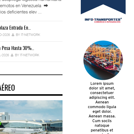
rremotos en Venezuela ⮕
ios deficientes elev ...
laza Entrada En…
IT-ANÁLISIS: Manifestación Electrónica
Endurece…
O-2026
BY IT-NETWORK
29-JUL-2026
BY IT-NETWORK
ca Pesa Hasta 30%…
Exportaciones Elevan Superávit Comerci
L-2026
BY IT-NETWORK
29-JUL-2026
BY IT-NETWORK
AÉREO