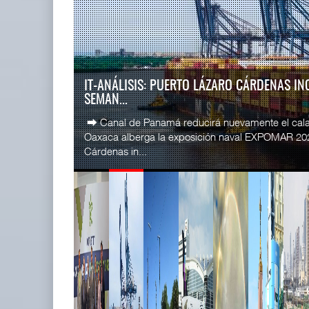
READ MORE
SSA Marin
Miguel Ángel Bres encabezará
Esperanz ..
seguridad en CON ...
06 JUL 
07 AGO 2026
LA ATTRAPI LICITA RED DE TELECOMUNICA
TREN...
READ MORE
La Agencia de Trenes y Transporte Público Integr
CICE gana
licitación pública internacional para contratar el dis
...
02 JUL 
READ MORE
IT-ANÁLISIS: Puerto Lázaro
SSA Marin
Cárdenas incorpora ...
...
06 AGO 2026
29 JUN 
READ MORE