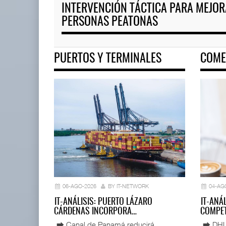
INTERVENCIÓN TÁCTICA PARA MEJO
PERSONAS PEATONAS
EE.UU. plantea nuevas restric
05 AGO 2026
PUERTOS Y TERMINALES
COME
EE.UU. plantea nuevas
restricciones para trip ...
05 AGO 2026
06-AGO-2026
BY IT-NETWORK
04-AG
IT-ANÁLISIS: PUERTO LÁZARO
IT-ANÁ
CÁRDENAS INCORPORA…
COMPET
⮕ Canal de Panamá reducirá
⮕ DHL d