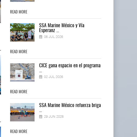
READ MORE
READ MORE
SSA Marine México y Vía
Miguel Ángel Bres encabezará
Miguel Ángel Bres encabezará
Esperanz ...
seguridad en CON ...
seguridad en CON ...
06 JUL 2026
07 AGO 2026
07 AGO 2026
READ MORE
READ MORE
ma
CICE gana espacio en el programa
...
02 JUL 2026
READ MORE
READ MORE
IT-ANÁLISIS: Puerto Lázaro
IT-ANÁLISIS: Puerto Lázaro
ga
SSA Marine México refuerza briga
Cárdenas incorpora ...
Cárdenas incorpora ...
...
06 AGO 2026
06 AGO 2026
29 JUN 2026
READ MORE
READ MORE