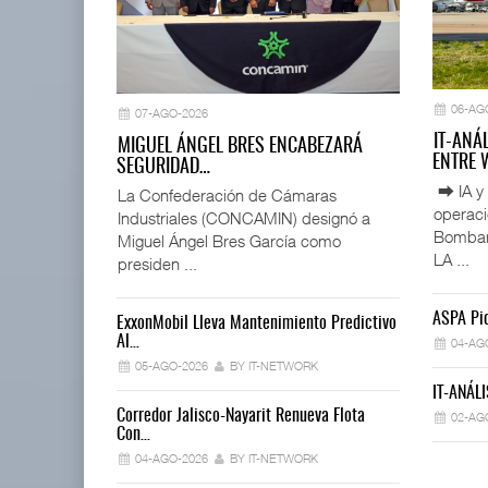
06-AG
07-AGO-2026
IT-ANÁ
MIGUEL ÁNGEL BRES ENCABEZARÁ
ENTRE
SEGURIDAD…
⮕ IA y 
La Confederación de Cámaras
operac
Industriales (CONCAMIN) designó a
Bombard
Miguel Ángel Bres García como
LA ...
presiden ...
ASPA Pid
ExxonMobil Lleva Mantenimiento Predictivo
La Implement
Al…
04-AG
03-AGO-202
05-AGO-2026
BY IT-NETWORK
IT-ANÁLI
Trump Revoca
Corredor Jalisco-Nayarit Renueva Flota
02-AG
02-AGO-202
Con…
04-AGO-2026
BY IT-NETWORK