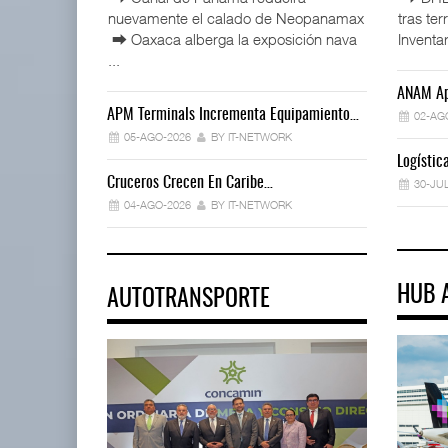
nuevamente el calado de Neopanamax
tras te
⮕ Oaxaca alberga la exposición nava
Inventar
...
ANAM Ap
APM Terminals Incrementa Equipamiento…
02-AG
05-AGO-2026
BY IT-NETWORK
Logísti
Cruceros Crecen En Caribe…
30-JU
04-AGO-2026
BY IT-NETWORK
HUB 
AUTOTRANSPORTE