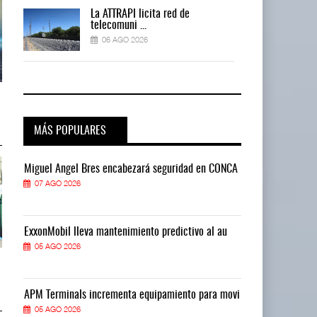
La ATTRAPI licita red de
telecomuni ...
06 AGO 2026
AMANAC, treinta y nueve años
AMANAC, treinta y nueve años
navegando el cam ...
navegando el cam ...
05 AGO 2026
05 AGO 2026
MÁS POPULARES
CA
Miguel Ángel Bres encabezará seguridad en CONCA
Miguel Ángel 
07 AGO 2026
07 AGO 2026
ExxonMobil lleva mantenimiento predictivo al au
ExxonMobil ll
05 AGO 2026
05 AGO 2026
TMAZ eleva 77% movimiento de
TMAZ eleva 77% movimiento de
carga suelta y s ...
carga suelta y s ...
05 AGO 2026
05 AGO 2026
vi
APM Terminals incrementa equipamiento para movi
APM Terminals
05 AGO 2026
05 AGO 2026