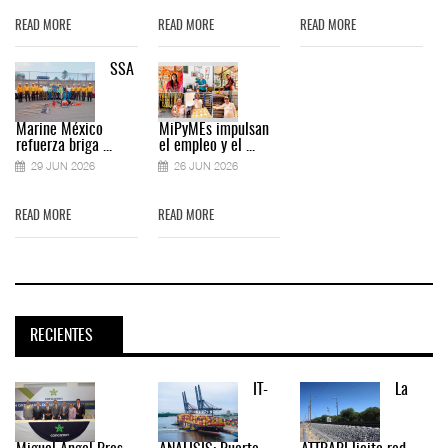
READ MORE
READ MORE
READ MORE
SSA
Marine México
MiPyMEs impulsan
refuerza briga ...
el empleo y el ...
29 JUN 2026
26 JUN 2026
READ MORE
READ MORE
RECIENTES
IT-
La