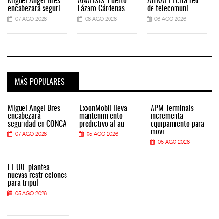
Miguel Ángel Bres
ANÁLISIS: Puerto
ATTRAPI licita red
encabezará seguri ...
Lázaro Cárdenas ...
de telecomuni ...
07 AGO 2026
06 AGO 2026
06 AGO 2026
MÁS POPULARES
Miguel Ángel Bres
ExxonMobil lleva
APM Terminals
encabezará
mantenimiento
incrementa
seguridad en CONCA
predictivo al au
equipamiento para
movi
07 AGO 2026
05 AGO 2026
05 AGO 2026
EE.UU. plantea
nuevas restricciones
para tripul
05 AGO 2026