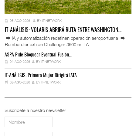
06-AGO-2026
BY IT-NETWORK
IT-ANÁLISIS: VOLARIS ABRIRÁ RUTA ENTRE WASHINGTON…
⮕ IA y automatización redefinen operación aeroportuaria ⮕
Bombardier exhibe Challenger 3500 en LA ...
ASPA Pide Bloquear Eventual Fusión…
IT
04-AGO-2026
BY IT-NETWORK
IT-ANÁLISIS: Primera Mujer Dirigirá IATA…
IT
02-AGO-2026
BY IT-NETWORK
Suscríbete a nuestro newsletter