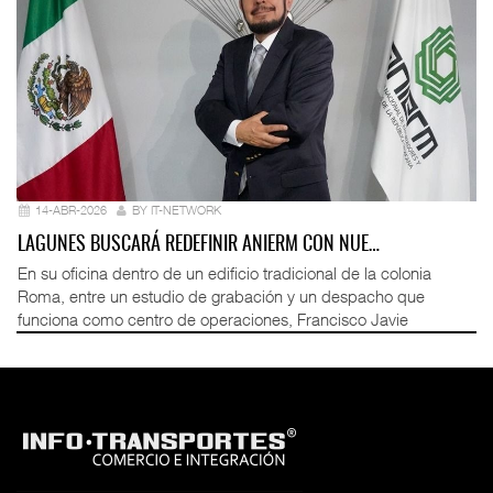
14-ABR-2026
BY IT-NETWORK
LAGUNES BUSCARÁ REDEFINIR ANIERM CON NUE…
En su oficina dentro de un edificio tradicional de la colonia
Roma, entre un estudio de grabación y un despacho que
funciona como centro de operaciones, Francisco Javie