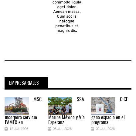
EMPRESARIALES
MSC
SSA
CICE
incorpora servicio
Marine México y Vía
gana espacio en el
PAMEX en ...
Esperanz ...
programa ...
12 JUL 2026
06 JUL 2026
02 JUL 2026