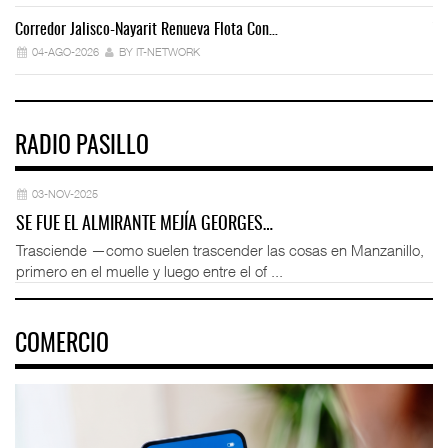
Corredor Jalisco-Nayarit Renueva Flota Con…
Tr
04-AGO-2026
BY IT-NETWORK
RADIO PASILLO
03-NOV-2025
SE FUE EL ALMIRANTE MEJÍA GEORGES…
Trasciende —como suelen trascender las cosas en Manzanillo,
primero en el muelle y luego entre el of ...
COMERCIO