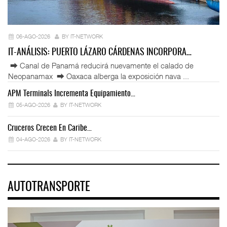
06-AGO-2026
BY IT-NETWORK
IT-ANÁLISIS: PUERTO LÁZARO CÁRDENAS INCORPORA…
⮕ Canal de Panamá reducirá nuevamente el calado de
Neopanamax ⮕ Oaxaca alberga la exposición nava ...
APM Terminals Incrementa Equipamiento…
05-AGO-2026
BY IT-NETWORK
Cruceros Crecen En Caribe…
04-AGO-2026
BY IT-NETWORK
AUTOTRANSPORTE