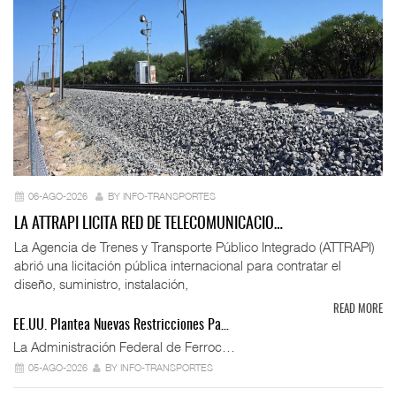
06-AGO-2026
BY INFO-TRANSPORTES
LA ATTRAPI LICITA RED DE TELECOMUNICACIO…
La Agencia de Trenes y Transporte Público Integrado (ATTRAPI)
abrió una licitación pública internacional para contratar el
diseño, suministro, instalación,
READ MORE
EE.UU. Plantea Nuevas Restricciones Pa…
La Administración Federal de Ferroc…
05-AGO-2026
BY INFO-TRANSPORTES