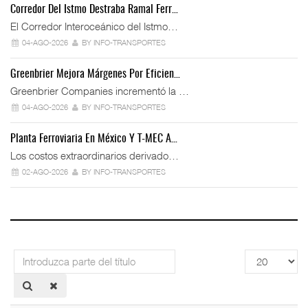
Corredor Del Istmo Destraba Ramal Ferr…
El Corredor Interoceánico del Istmo…
04-AGO-2026
BY INFO-TRANSPORTES
Greenbrier Mejora Márgenes Por Eficien…
Greenbrier Companies incrementó la …
04-AGO-2026
BY INFO-TRANSPORTES
Planta Ferroviaria En México Y T-MEC A…
Los costos extraordinarios derivado…
02-AGO-2026
BY INFO-TRANSPORTES
Introduzca
Cantidad
parte
a
del
mostrar
título