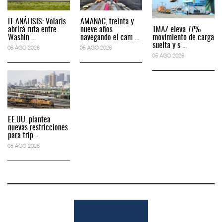
IT-ANÁLISIS: Volaris
AMANAC, treinta y
abrirá ruta entre
nueve años
TMAZ eleva 77%
Washin ...
navegando el cam ...
movimiento de carga
suelta y s ...
06 AGO 2026
05 AGO 2026
05 AGO 2026
EE.UU. plantea
nuevas restricciones
para trip ...
05 AGO 2026