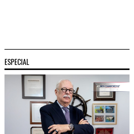
pasajeros en
Tehuantepec (CIIT)
Nayarit inició la
cruceros a la
destrabó
turística
04 AGO 2026
04 AGO 2026
04 AGO 2026
ESPECIAL