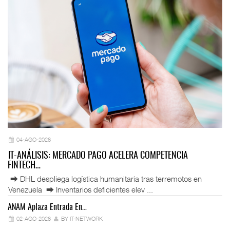
04-AGO-2026
IT-ANÁLISIS: MERCADO PAGO ACELERA COMPETENCIA
FINTECH…
⮕ DHL despliega logística humanitaria tras terremotos en
Venezuela ⮕ Inventarios deficientes elev ...
ANAM Aplaza Entrada En…
IT
02-AGO-2026
BY IT-NETWORK