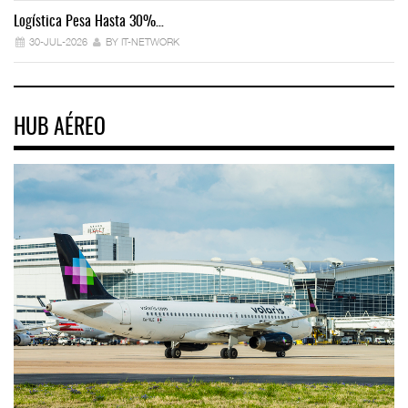
Logística Pesa Hasta 30%…
Ex
30-JUL-2026
BY IT-NETWORK
HUB AÉREO