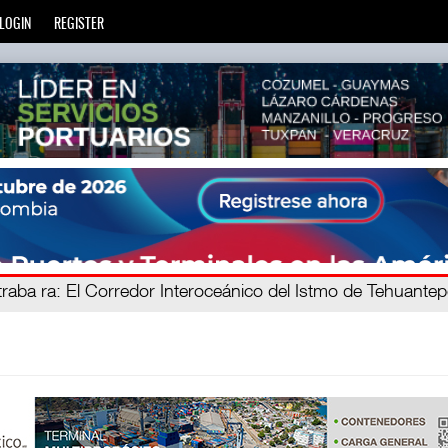
LOGIN
REGISTER
e mien
traba ra
: El Corredor Interoceánico del Istmo de Tehuante