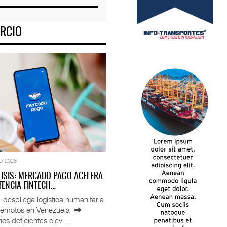
RCIO
O-2026
LISIS: MERCADO PAGO ACELERA
ENCIA FINTECH…
espliega logística humanitaria
rremotos en Venezuela ⮕
ios deficientes elev ...