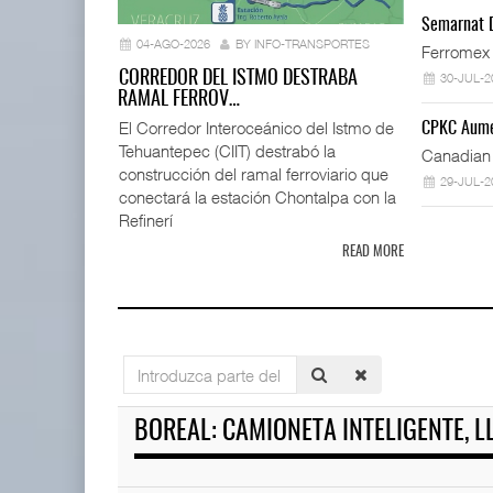
Corredor J
Semarnat D
fl ...
04-AGO-2026
BY INFO-TRANSPORTES
Ferromex 
04 AGO 
CORREDOR DEL ISTMO DESTRABA
30-JUL-2
RAMAL FERROV…
El Corredor Interoceánico del Istmo de
CPKC Aume
Tehuantepec (CIIT) destrabó la
IT-ANÁLISIS: Mercado Pago acelera
Canadian 
competencia ...
construcción del ramal ferroviario que
29-JUL-2
04 AGO 2026
conectará la estación Chontalpa con la
Refinerí
READ MORE
Corredor Jalisco-Nayarit renu
04 AGO 2026
Cruceros crecen en Caribe mi
Introduzca
04 AGO 2026
parte
Greenbrier mejora márgenes por
del
BOREAL: CAMIONETA INTELIGENTE, L
eficiencia en ...
título
04 AGO 2026
Corredor del Istmo destraba r
04 AGO 2026