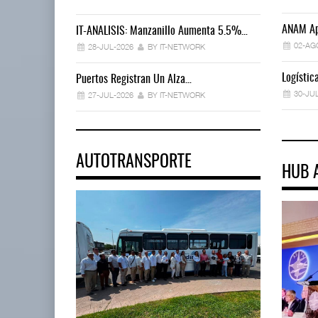
ANAM Ap
IT-ANÁLISIS: Manzanillo Aumenta 5.5%…
02-AG
28-JUL-2026
BY IT-NETWORK
Logísti
Puertos Registran Un Alza…
30-JU
27-JUL-2026
BY IT-NETWORK
AUTOTRANSPORTE
HUB 