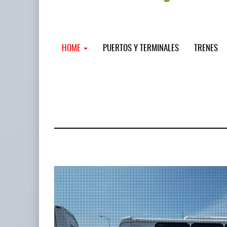
HOME
PUERTOS Y TERMINALES
TRENES
MSC incor
...
12 JUL 