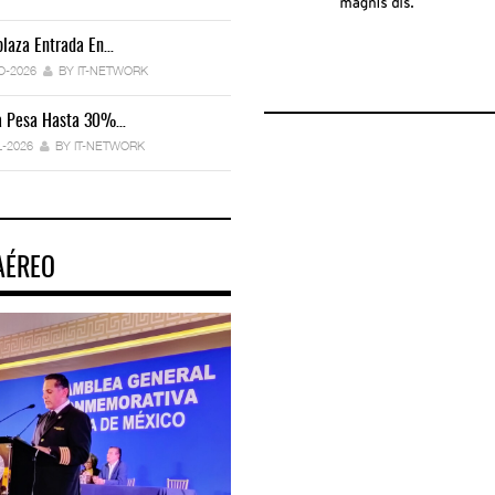
laza Entrada En…
IT-ANÁLISIS: Manifestación Electrónica
Endurece…
O-2026
BY IT-NETWORK
29-JUL-2026
BY IT-NETWORK
ca Pesa Hasta 30%…
Exportaciones Elevan Superávit Comerci
L-2026
BY IT-NETWORK
29-JUL-2026
BY IT-NETWORK
AÉREO