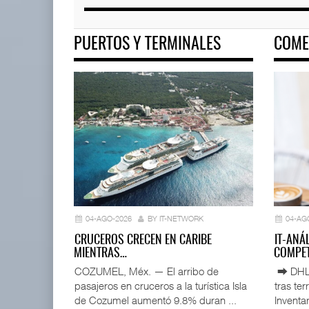
PUERTOS Y TERMINALES
COME
04-AGO-2026
BY IT-NETWORK
04-AG
CRUCEROS CRECEN EN CARIBE
IT-ANÁ
MIENTRAS…
COMPET
COZUMEL, Méx. — El arribo de
⮕ DHL d
pasajeros en cruceros a la turística Isla
tras te
de Cozumel aumentó 9.8% duran ...
Inventar