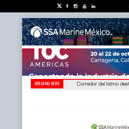
Cruceros crecen en Carib
Corredor del Istmo des
BREAKING NEWS
(CIIT) destrabó l