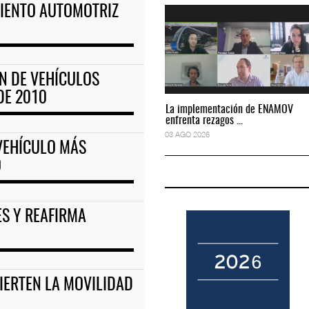
MIENTO AUTOMOTRIZ
fusión de Viva y Vo
ASPA pide bloquear eventual fusión de Viva y Vo
04 AGO 2026
N DE VEHÍCULOS
DE 2010
La implementación de ENAMOV
La implementación de ENAMOV
enfrenta rezagos ...
enfrenta rezagos ...
03 AGO 2026
03 AGO 2026
 VEHÍCULO MÁS
O
ES Y REAFIRMA
IERTEN LA MOVILIDAD