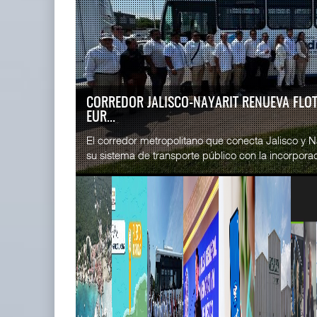
READ MORE
SSA Marin
Cruceros crecen en Caribe
Esperanz ..
mientras bajan ferr ...
06 JUL 
04 AGO 2026
CORREDOR JALISCO-NAYARIT RENUEVA FLO
EUR...
READ MORE
El corredor metropolitano que conecta Jalisco y Na
CICE gana
su sistema de transporte público con la incorporac
...
02 JUL 
READ MORE
Corredor del Istmo destraba ramal
SSA Marin
ferroviario ...
...
04 AGO 2026
29 JUN 
READ MORE