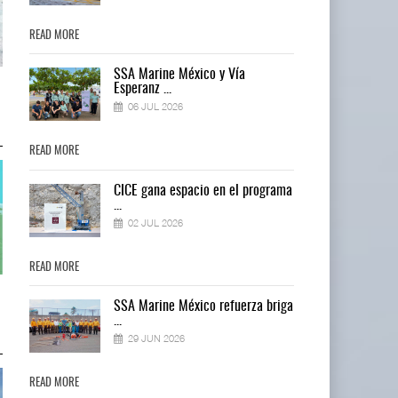
READ MORE
READ MORE
SSA Marine México y Vía
Cruceros crecen en Caribe
Cruceros crecen en Caribe
Esperanz ...
mientras bajan ferr ...
mientras bajan ferr ...
06 JUL 2026
04 AGO 2026
04 AGO 2026
READ MORE
READ MORE
ma
CICE gana espacio en el programa
...
02 JUL 2026
READ MORE
READ MORE
Corredor del Istmo destraba ramal
Corredor del Istmo destraba ram
ga
SSA Marine México refuerza briga
ferroviario ...
ferroviario ...
...
04 AGO 2026
04 AGO 2026
29 JUN 2026
READ MORE
READ MORE