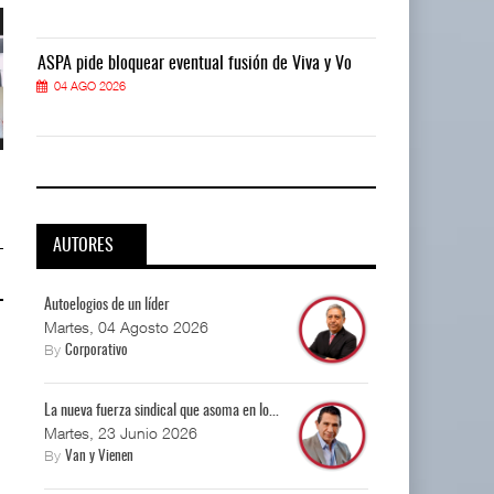
ASPA pide bloquear eventual fusión de Viva y Vo
ASPA pide bloq
04 AGO 2026
04 AGO 2026
La implementación de ENAMOV
La implementación de ENAMOV
enfrenta rezagos ...
enfrenta rezagos ...
03 AGO 2026
03 AGO 2026
AUTORES
Autoelogios de un líder
Martes, 04 Agosto 2026
By
Corporativo
La nueva fuerza sindical que asoma en lo...
Martes, 23 Junio 2026
By
Van y Vienen