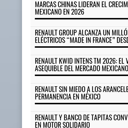
MARCAS CHINAS LIDERAN EL CRECI
MEXICANO EN 2026
ASPA pide bloquear eventual 
04 AGO 2026
RENAULT GROUP ALCANZA UN MILLÓ
ELÉCTRICOS “MADE IN FRANCE” DES
La implementación de ENAMOV
enfrenta rezagos ...
03 AGO 2026
RENAULT KWID INTENS TM 2026: EL
ASEQUIBLE DEL MERCADO MEXICAN
RENAULT SIN MIEDO A LOS ARANCEL
PERMANENCIA EN MÉXICO
RENAULT Y BANCO DE TAPITAS CONV
EN MOTOR SOLIDARIO