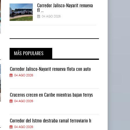
a
Corredor Jalisco-Nayarit renueva
fl ...
04 AGO 2026
a
IT-ANÁLISIS: Mercado Pago acelera
IT-ANÁLISIS: Mercado Pago acel
competencia ...
competencia ...
04 AGO 2026
04 AGO 2026
MÁS POPULARES
Corredor Jalisco-Nayarit renueva flota con auto
Corredor Jalis
04 AGO 2026
04 AGO 2026
Cruceros crecen en Caribe mientras bajan ferrys
Cruceros crece
04 AGO 2026
04 AGO 2026
Greenbrier mejora márgenes por
Greenbrier mejora márgenes por
eficiencia en ...
eficiencia en ...
04 AGO 2026
04 AGO 2026
Corredor del Istmo destraba ramal ferroviario h
Corredor del I
04 AGO 2026
04 AGO 2026