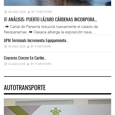
06-AGO-2026
BY IT-NETWORK
IT-ANÁLISIS: PUERTO LÁZARO CÁRDENAS INCORPORA…
⮕ Canal de Panamá reducirá nuevamente el calado de
Neopanamax ⮕ Oaxaca alberga la exposición nava ...
APM Terminals Incrementa Equipamiento…
05-AGO-2026
BY IT-NETWORK
Cruceros Crecen En Caribe…
04-AGO-2026
BY IT-NETWORK
AUTOTRANSPORTE