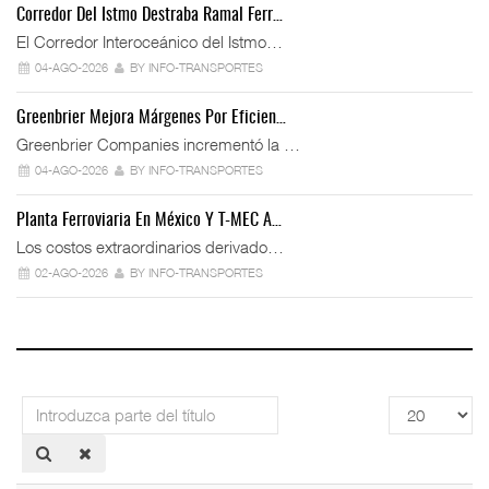
Corredor Del Istmo Destraba Ramal Ferr…
El Corredor Interoceánico del Istmo…
04-AGO-2026
BY INFO-TRANSPORTES
Greenbrier Mejora Márgenes Por Eficien…
Greenbrier Companies incrementó la …
04-AGO-2026
BY INFO-TRANSPORTES
Planta Ferroviaria En México Y T-MEC A…
Los costos extraordinarios derivado…
02-AGO-2026
BY INFO-TRANSPORTES
Introduzca
Cantidad
parte
a
del
mostrar
título