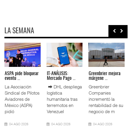
LA SEMANA
Miguel Ángel Bres
IT-ANÁLISIS: Puerto
La ATTRAPI licita
encabez ...
Lázar ...
red de ...
La Confederación
⮕ Canal de
La Agencia de
de Cámaras
Panamá reducirá
Trenes y
Industriales
nuevamente el
Transporte Público
(CONCAMIN)
calado de
Integrado
designó a Migu
Neopanamax ⮕
(ATTRAPI) abri
07 AGO 2026
06 AGO 2026
06 AGO 2026