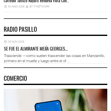
Corredor Jalisco-Nayarit Renueva Flota Con…
Tr
04-AGO-2026
BY IT-NETWORK
RADIO PASILLO
03-NOV-2025
SE FUE EL ALMIRANTE MEJÍA GEORGES…
Trasciende —como suelen trascender las cosas en Manzanillo,
primero en el muelle y luego entre el of ...
COMERCIO