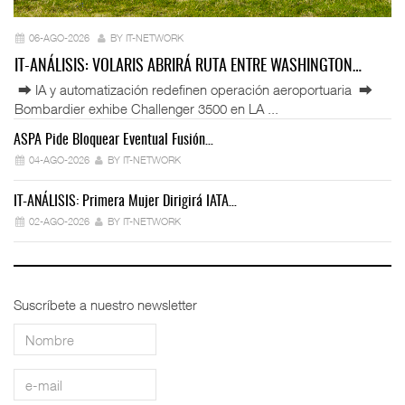
06-AGO-2026
BY IT-NETWORK
IT-ANÁLISIS: VOLARIS ABRIRÁ RUTA ENTRE WASHINGTON…
⮕ IA y automatización redefinen operación aeroportuaria ⮕
Bombardier exhibe Challenger 3500 en LA ...
ASPA Pide Bloquear Eventual Fusión…
IT
04-AGO-2026
BY IT-NETWORK
IT-ANÁLISIS: Primera Mujer Dirigirá IATA…
IT
02-AGO-2026
BY IT-NETWORK
Suscríbete a nuestro newsletter