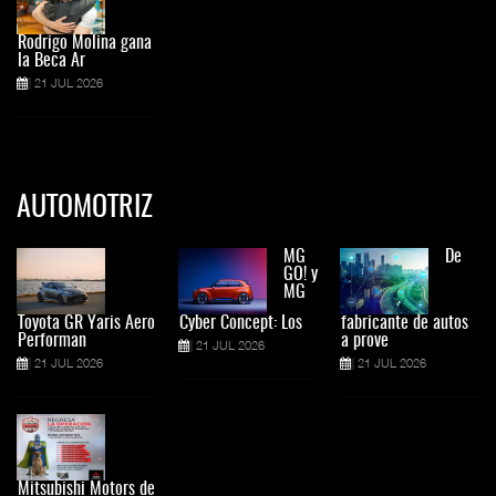
Rodrigo Molina gana
la Beca Ar
21 JUL 2026
AUTOMOTRIZ
MG
De
GO! y
MG
Toyota GR Yaris Aero
Cyber Concept: Los
fabricante de autos
Performan
a prove
21 JUL 2026
21 JUL 2026
21 JUL 2026
Mitsubishi Motors de