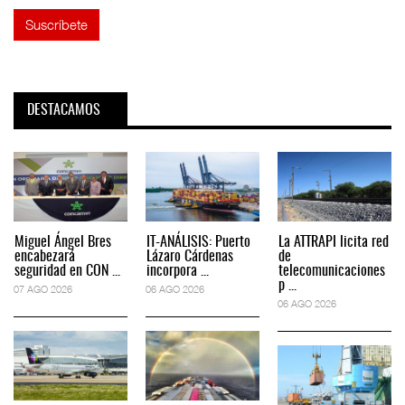
DESTACAMOS
Miguel Ángel Bres
IT-ANÁLISIS: Puerto
La ATTRAPI licita red
encabezará
Lázaro Cárdenas
de
seguridad en CON ...
incorpora ...
telecomunicaciones
p ...
07 AGO 2026
06 AGO 2026
06 AGO 2026