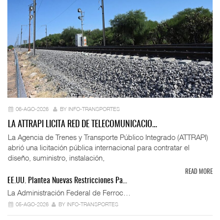
06-AGO-2026
BY INFO-TRANSPORTES
LA ATTRAPI LICITA RED DE TELECOMUNICACIO…
La Agencia de Trenes y Transporte Público Integrado (ATTRAPI)
abrió una licitación pública internacional para contratar el
diseño, suministro, instalación,
READ MORE
EE.UU. Plantea Nuevas Restricciones Pa…
La Administración Federal de Ferroc…
05-AGO-2026
BY INFO-TRANSPORTES