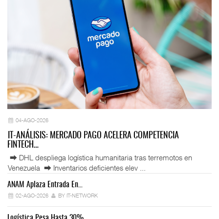
04-AGO-2026
IT-ANÁLISIS: MERCADO PAGO ACELERA COMPETENCIA
FINTECH…
⮕ DHL despliega logística humanitaria tras terremotos en
Venezuela ⮕ Inventarios deficientes elev ...
ANAM Aplaza Entrada En…
IT
02-AGO-2026
BY IT-NETWORK
Logística Pesa Hasta 30%…
Ex