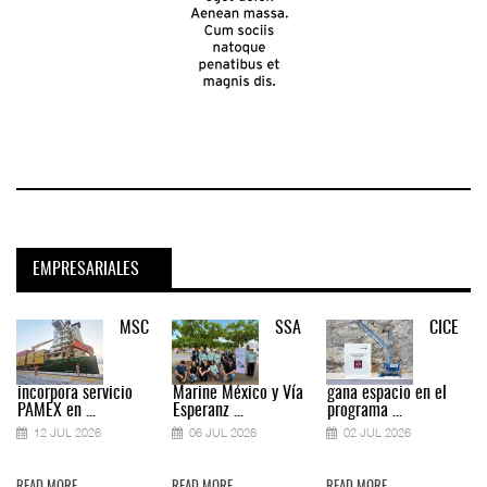
EMPRESARIALES
MSC
SSA
CICE
incorpora servicio
Marine México y Vía
gana espacio en el
PAMEX en ...
Esperanz ...
programa ...
12 JUL 2026
06 JUL 2026
02 JUL 2026