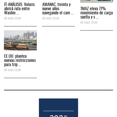
IT-ANÁLISIS: Volaris
AMANAC, treinta y
abrirá ruta entre
nueve años
TMAZ eleva 77%
Washin ...
navegando el cam ...
movimiento de carga
suelta y s ...
06 AGO 2026
05 AGO 2026
05 AGO 2026
EE.UU. plantea
nuevas restricciones
para trip ...
05 AGO 2026