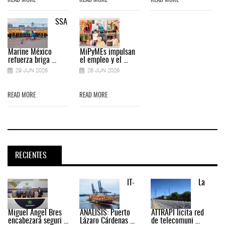
READ MORE
READ MORE
READ MORE
SSA
Marine México
MiPyMEs impulsan
refuerza briga ...
el empleo y el ...
29 JUN 2026
26 JUN 2026
READ MORE
READ MORE
RECIENTES
IT-
La
Miguel Ángel Bres
ANÁLISIS: Puerto
ATTRAPI licita red
encabezará seguri ...
Lázaro Cárdenas ...
de telecomuni ...