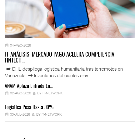
04-AGO-2026
IT-ANÁLISIS: MERCADO PAGO ACELERA COMPETENCIA
FINTECH…
⮕ DHL despliega logística humanitaria tras terremotos en
Venezuela ⮕ Inventarios deficientes elev ...
ANAM Aplaza Entrada En…
IT
02-AGO-2026
BY IT-NETWORK
Logística Pesa Hasta 30%…
Ex
30-JUL-2026
BY IT-NETWORK