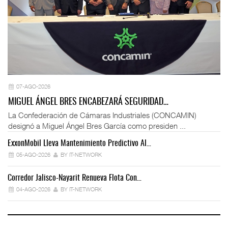
07-AGO-2026
MIGUEL ÁNGEL BRES ENCABEZARÁ SEGURIDAD…
La Confederación de Cámaras Industriales (CONCAMIN)
designó a Miguel Ángel Bres García como presiden ...
ExxonMobil Lleva Mantenimiento Predictivo Al…
La
05-AGO-2026
BY IT-NETWORK
Corredor Jalisco-Nayarit Renueva Flota Con…
Tr
04-AGO-2026
BY IT-NETWORK