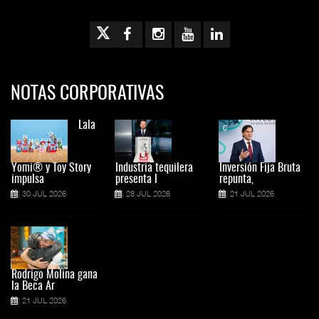
NOTAS CORPORATIVAS
Lala
Yomi® y Toy Story
Industria tequilera
Inversión Fija Bruta
impulsa
presenta l
repunta,
30 JUL 2026
28 JUL 2026
21 JUL 2026
Rodrigo Molina gana
la Beca Ar
21 JUL 2026