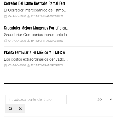
Corredor Del Istmo Destraba Ramal Ferr…
El Corredor Interoceánico del Istmo…
04-AGO-2026
BY INFO-TRANSPORTES
Greenbrier Mejora Márgenes Por Eficien…
Greenbrier Companies incrementó la …
04-AGO-2026
BY INFO-TRANSPORTES
Planta Ferroviaria En México Y T-MEC A…
Los costos extraordinarios derivado…
02-AGO-2026
BY INFO-TRANSPORTES
Introduzca
Cantidad
parte
a
del
mostrar
título