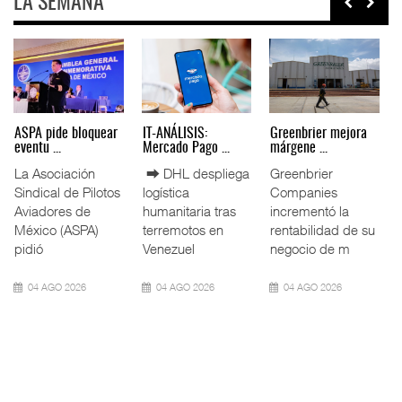
LA SEMANA
ASPA pide bloquear
IT-ANÁLISIS:
Greenbrier mejora
eventu ...
Mercado Pago ...
márgene ...
La Asociación
⮕ DHL despliega
Greenbrier
Sindical de Pilotos
logística
Companies
Aviadores de
humanitaria tras
incrementó la
México (ASPA)
terremotos en
rentabilidad de su
pidió
Venezuel
negocio de m
04 AGO 2026
04 AGO 2026
04 AGO 2026