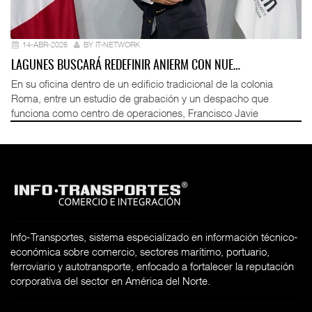
14-ABR-2026
BY IT-NETWORK
LAGUNES BUSCARÁ REDEFINIR ANIERM CON NUE…
En su oficina dentro de un edificio tradicional de la colonia
Roma, entre un estudio de grabación y un despacho que
funciona como centro de operaciones, Francisco Javie
Info-Transportes, sistema especializado en información técnico-
económica sobre comercio, sectores marítimo, portuario,
ferroviario y autotransporte, enfocado a fortalecer la reputación
corporativa del sector en América del Norte.