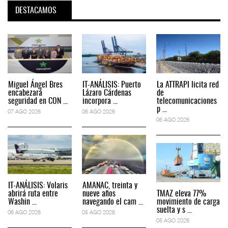
DESTACAMOS
Miguel Ángel Bres
IT-ANÁLISIS: Puerto
La ATTRAPI licita red
encabezará
Lázaro Cárdenas
de
seguridad en CON ...
incorpora ...
telecomunicaciones
p ...
07 AGO 2026
06 AGO 2026
06 AGO 2026
IT-ANÁLISIS: Volaris
AMANAC, treinta y
abrirá ruta entre
nueve años
TMAZ eleva 77%
Washin ...
navegando el cam ...
movimiento de carga
suelta y s ...
06 AGO 2026
05 AGO 2026
05 AGO 2026