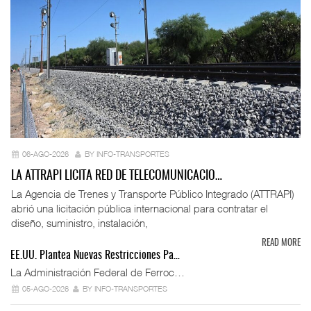
06-AGO-2026
BY INFO-TRANSPORTES
LA ATTRAPI LICITA RED DE TELECOMUNICACIO…
La Agencia de Trenes y Transporte Público Integrado (ATTRAPI)
abrió una licitación pública internacional para contratar el
diseño, suministro, instalación,
READ MORE
EE.UU. Plantea Nuevas Restricciones Pa…
La Administración Federal de Ferroc…
05-AGO-2026
BY INFO-TRANSPORTES