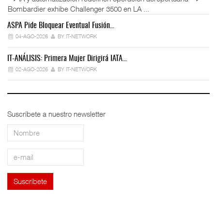
Bombardier exhibe Challenger 3500 en LA ...
ASPA Pide Bloquear Eventual Fusión…
IT
04-AGO-2026
BY IT-NETWORK
IT-ANÁLISIS: Primera Mujer Dirigirá IATA…
IT
02-AGO-2026
BY IT-NETWORK
Suscríbete a nuestro newsletter