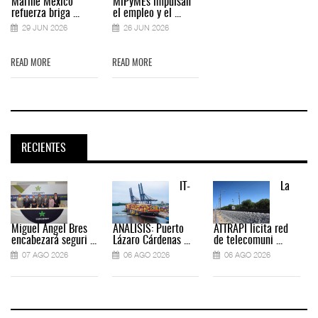
Marine México
MiPyMEs impulsan
refuerza briga ...
el empleo y el ...
29 JUN 2026
26 JUN 2026
READ MORE
READ MORE
RECIENTES
IT-
La
Miguel Ángel Bres
ANÁLISIS: Puerto
ATTRAPI licita red
encabezará seguri ...
Lázaro Cárdenas ...
de telecomuni ...
07 AGO 2026
06 AGO 2026
06 AGO 2026