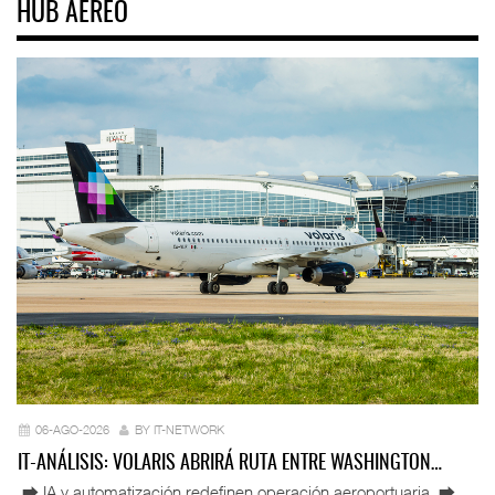
HUB AÉREO
06-AGO-2026
BY IT-NETWORK
IT-ANÁLISIS: VOLARIS ABRIRÁ RUTA ENTRE WASHINGTON…
⮕ IA y automatización redefinen operación aeroportuaria ⮕