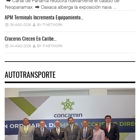
⮕ Canal de Panamá reducirá nuevamente el calado de
Neopanamax ⮕ Oaxaca alberga la exposición nava ...
APM Terminals Incrementa Equipamiento…
05-AGO-2026
BY IT-NETWORK
Cruceros Crecen En Caribe…
04-AGO-2026
BY IT-NETWORK
AUTOTRANSPORTE