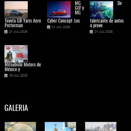
MG
De
GO! y
MG
Toyota GR Yaris Aero
Cyber Concept: Los
fabricante de autos
Performan
a prove
21 JUL 2026
21 JUL 2026
21 JUL 2026
Mitsubishi Motors de
México y
16 JUL 2026
GALERIA