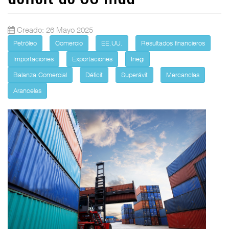
Creado: 26 Mayo 2025
Petróleo
Comercio
EE.UU.
Resultados financieros
Importaciones
Exportaciones
Inegi
Balanza Comercial
Déficit
Superávit
Mercancías
Aranceles