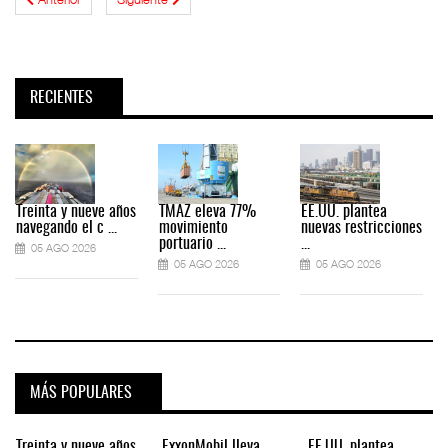
RECIENTES
Treinta y nueve años
TMAZ eleva 77%
EE.UU. plantea
navegando el c ...
movimiento
nuevas restricciones
portuario ...
...
05 AGO 2026
05 AGO 2026
05 AGO 2026
MÁS POPULARES
Treinta y nueve años
ExxonMobil lleva
EE.UU. plantea