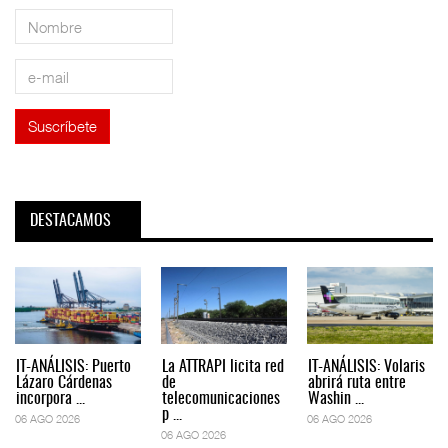
DESTACAMOS
IT-ANÁLISIS: Puerto
La ATTRAPI licita red
IT-ANÁLISIS: Volaris
Lázaro Cárdenas
de
abrirá ruta entre
incorpora ...
telecomunicaciones
Washin ...
p ...
06 AGO 2026
06 AGO 2026
06 AGO 2026