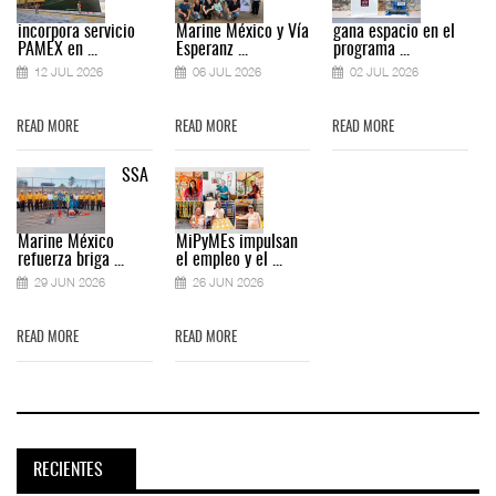
incorpora servicio
Marine México y Vía
gana espacio en el
PAMEX en ...
Esperanz ...
programa ...
12 JUL 2026
06 JUL 2026
02 JUL 2026
READ MORE
READ MORE
READ MORE
SSA
Marine México
MiPyMEs impulsan
refuerza briga ...
el empleo y el ...
29 JUN 2026
26 JUN 2026
READ MORE
READ MORE
RECIENTES