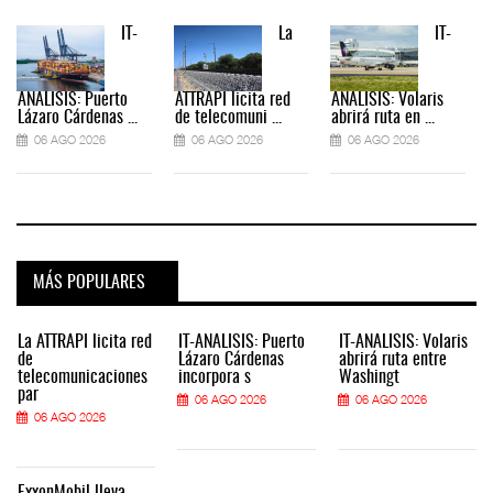
IT-
La
IT-
ANÁLISIS: Puerto
ATTRAPI licita red
ANÁLISIS: Volaris
Lázaro Cárdenas ...
de telecomuni ...
abrirá ruta en ...
06 AGO 2026
06 AGO 2026
06 AGO 2026
MÁS POPULARES
La ATTRAPI licita red
IT-ANÁLISIS: Puerto
IT-ANÁLISIS: Volaris
de
Lázaro Cárdenas
abrirá ruta entre
telecomunicaciones
incorpora s
Washingt
par
06 AGO 2026
06 AGO 2026
06 AGO 2026
ExxonMobil lleva