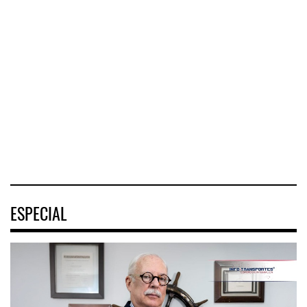
Corredor del Istmo
Corredor Jalisco-
destra ...
Nayarit ...
ASPA pide bloquear
eventu ...
El Corredor
El corredor
Interoceánico del
metropolitano que
La Asociación
Istmo de
conecta Jalisco y
Sindical de Pilotos
Tehuantepec (CIIT)
Nayarit inició la
Aviadores de
destrabó
México (ASPA)
pidió
04 AGO 2026
04 AGO 2026
04 AGO 2026
ESPECIAL