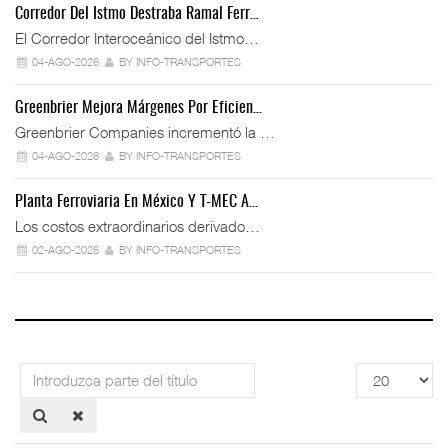
Corredor Del Istmo Destraba Ramal Ferr…
El Corredor Interoceánico del Istmo…
04-AGO-2026
BY INFO-TRANSPORTES
Greenbrier Mejora Márgenes Por Eficien…
Greenbrier Companies incrementó la …
04-AGO-2026
BY INFO-TRANSPORTES
Planta Ferroviaria En México Y T-MEC A…
Los costos extraordinarios derivado…
02-AGO-2026
BY INFO-TRANSPORTES
Introduzca
Cantidad
parte
a
del
mostrar
título