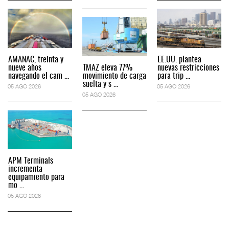
AMANAC, treinta y
EE.UU. plantea
nueve años
TMAZ eleva 77%
nuevas restricciones
navegando el cam ...
movimiento de carga
para trip ...
suelta y s ...
05 AGO 2026
05 AGO 2026
05 AGO 2026
APM Terminals
incrementa
equipamiento para
mo ...
05 AGO 2026