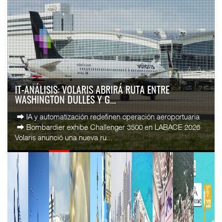
IT-ANÁLISIS: VOLARIS ABRIRÁ RUTA ENTRE
WASHINGTON DULLES Y G...
⮕ IA y automatización redefinen operación aeroportuaria
⮕ Bombardier exhibe Challenger 3500 en LABACE 2026
Volaris anunció una nueva ru...