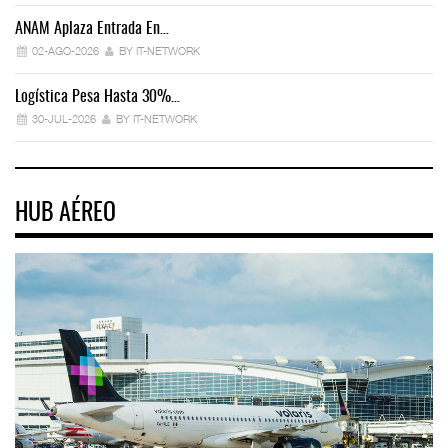
ANAM Aplaza Entrada En…
IT
02-AGO-2026
BY IT-NETWORK
Logística Pesa Hasta 30%…
Ex
30-JUL-2026
BY IT-NETWORK
HUB AÉREO