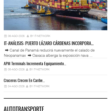
06-AGO-2026
BY IT-NETWORK
IT-ANÁLISIS: PUERTO LÁZARO CÁRDENAS INCORPORA…
⮕ Canal de Panamá reducirá nuevamente el calado de
Neopanamax ⮕ Oaxaca alberga la exposición nava ...
APM Terminals Incrementa Equipamiento…
05-AGO-2026
BY IT-NETWORK
Cruceros Crecen En Caribe…
04-AGO-2026
BY IT-NETWORK
AUTOTRANSPORTE