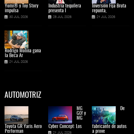
Yomi® y Toy Story
Industria tequilera
Inversión Fija Bruta
impulsa
presenta l
repunta,
30 JUL 2026
28 JUL 2026
21 JUL 2026
Rodrigo Molina gana
la Beca Ar
21 JUL 2026
AUTOMOTRIZ
MG
De
GO! y
MG
Toyota GR Yaris Aero
Cyber Concept: Los
fabricante de autos
Performan
a prove
21 JUL 2026