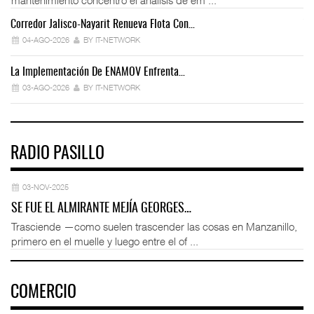
Corredor Jalisco-Nayarit Renueva Flota Con…
Tr
04-AGO-2026
BY IT-NETWORK
La Implementación De ENAMOV Enfrenta…
Dé
03-AGO-2026
BY IT-NETWORK
RADIO PASILLO
03-NOV-2025
SE FUE EL ALMIRANTE MEJÍA GEORGES…
Trasciende —como suelen trascender las cosas en Manzanillo,
primero en el muelle y luego entre el of ...
COMERCIO