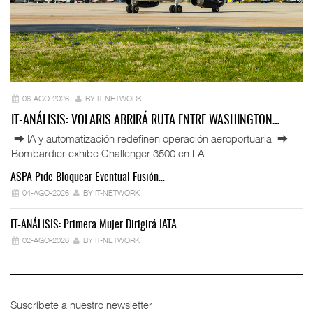
06-AGO-2026
BY IT-NETWORK
IT-ANÁLISIS: VOLARIS ABRIRÁ RUTA ENTRE WASHINGTON…
⮕ IA y automatización redefinen operación aeroportuaria ⮕
Bombardier exhibe Challenger 3500 en LA ...
ASPA Pide Bloquear Eventual Fusión…
IT
04-AGO-2026
BY IT-NETWORK
IT-ANÁLISIS: Primera Mujer Dirigirá IATA…
IT
02-AGO-2026
BY IT-NETWORK
Suscríbete a nuestro newsletter