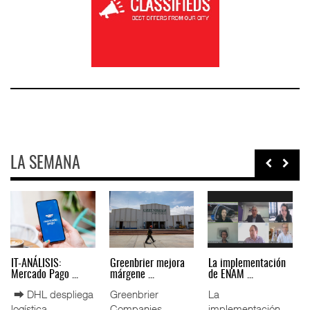
LA SEMANA
IT-ANÁLISIS: Puerto
La ATTRAPI licita
IT-ANÁLISIS: Volaris
Lázar ...
red de ...
abri ...
⮕ Canal de
La Agencia de
⮕ IA y
Panamá reducirá
Trenes y
automatización