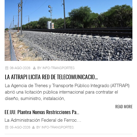
06-AGO-2026
BY INFO-TRANSPORTES
LA ATTRAPI LICITA RED DE TELECOMUNICACIO…
La Agencia de Trenes y Transporte Público Integrado (ATTRAPI)
abrió una licitación pública internacional para contratar el
diseño, suministro, instalación,
READ MORE
EE.UU. Plantea Nuevas Restricciones Pa…
La Administración Federal de Ferroc…
05-AGO-2026
BY INFO-TRANSPORTES