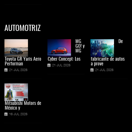
AUTOMOTRIZ
MG
De
GO! y
MG
Toyota GR Yaris Aero
Cyber Concept: Los
fabricante de autos
Performan
a prove
21 JUL 2026
21 JUL 2026
21 JUL 2026
Mitsubishi Motors de
México y
16 JUL 2026