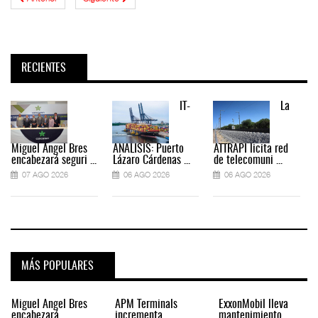
RECIENTES
IT-
La
Miguel Ángel Bres
ANÁLISIS: Puerto
ATTRAPI licita red
encabezará seguri ...
Lázaro Cárdenas ...
de telecomuni ...
07 AGO 2026
06 AGO 2026
06 AGO 2026
MÁS POPULARES
Miguel Ángel Bres
APM Terminals
ExxonMobil lleva
encabezará
incrementa
mantenimiento