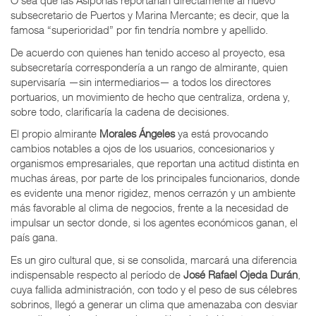
O sea que las Asiponas reportarían directamente al nuevo
subsecretario de Puertos y Marina Mercante; es decir, que la
famosa “superioridad” por fin tendría nombre y apellido.
De acuerdo con quienes han tenido acceso al proyecto, esa
subsecretaría correspondería a un rango de almirante, quien
supervisaría —sin intermediarios— a todos los directores
portuarios, un movimiento de hecho que centraliza, ordena y,
sobre todo, clarificaría la cadena de decisiones.
El propio almirante
Morales Ángeles
ya está provocando
cambios notables a ojos de los usuarios, concesionarios y
organismos empresariales, que reportan una actitud distinta en
muchas áreas, por parte de los principales funcionarios, donde
es evidente una menor rigidez, menos cerrazón y un ambiente
más favorable al clima de negocios, frente a la necesidad de
impulsar un sector donde, si los agentes económicos ganan, el
país gana.
Es un giro cultural que, si se consolida, marcará una diferencia
indispensable respecto al período de
José Rafael Ojeda Durán
,
cuya fallida administración, con todo y el peso de sus célebres
sobrinos, llegó a generar un clima que amenazaba con desviar