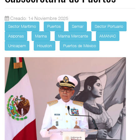
Creado: 14 Noviembre 2025
Sector Marítimo
Puertos
Semar
Sector Portuario
Asiponas
Marina
Marina Mercante
AMANAC
Unicapam
Houston
Puertos de México