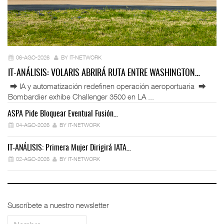
06-AGO-2026
BY IT-NETWORK
IT-ANÁLISIS: VOLARIS ABRIRÁ RUTA ENTRE WASHINGTON…
⮕ IA y automatización redefinen operación aeroportuaria ⮕
Bombardier exhibe Challenger 3500 en LA ...
ASPA Pide Bloquear Eventual Fusión…
IT
04-AGO-2026
BY IT-NETWORK
IT-ANÁLISIS: Primera Mujer Dirigirá IATA…
IT
02-AGO-2026
BY IT-NETWORK
Suscríbete a nuestro newsletter