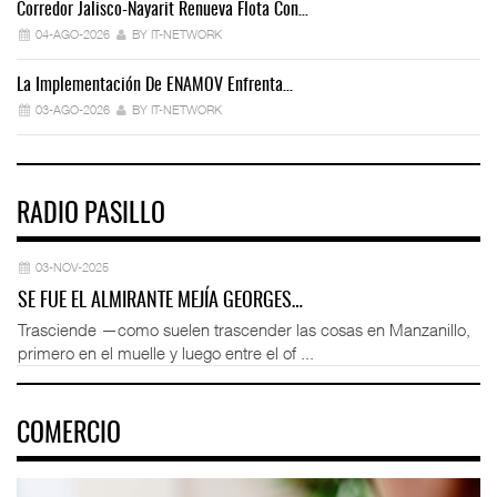
Corredor Jalisco-Nayarit Renueva Flota Con…
Tr
04-AGO-2026
BY IT-NETWORK
La Implementación De ENAMOV Enfrenta…
Dé
03-AGO-2026
BY IT-NETWORK
RADIO PASILLO
03-NOV-2025
SE FUE EL ALMIRANTE MEJÍA GEORGES…
Trasciende —como suelen trascender las cosas en Manzanillo,
primero en el muelle y luego entre el of ...
COMERCIO