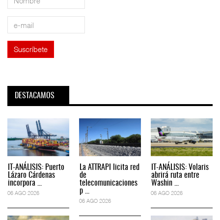
DESTACAMOS
IT-ANÁLISIS: Puerto
La ATTRAPI licita red
IT-ANÁLISIS: Volaris
Lázaro Cárdenas
de
abrirá ruta entre
incorpora ...
telecomunicaciones
Washin ...
p ...
06 AGO 2026
06 AGO 2026
06 AGO 2026