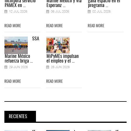
incorpora servicio
Marine México y Vía
gana espacio en el
PAMEX en ...
Esperanz ...
programa ...
12 JUL 2026
06 JUL 2026
02 JUL 2026
READ MORE
READ MORE
READ MORE
SSA
Marine México
MiPyMEs impulsan
refuerza briga ...
el empleo y el ...
29 JUN 2026
26 JUN 2026
READ MORE
READ MORE
RECIENTES