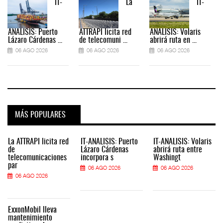
IT-
La
IT-
ANÁLISIS: Puerto
ATTRAPI licita red
ANÁLISIS: Volaris
Lázaro Cárdenas ...
de telecomuni ...
abrirá ruta en ...
06 AGO 2026
06 AGO 2026
06 AGO 2026
MÁS POPULARES
La ATTRAPI licita red
IT-ANÁLISIS: Puerto
IT-ANÁLISIS: Volaris
de
Lázaro Cárdenas
abrirá ruta entre
telecomunicaciones
incorpora s
Washingt
par
06 AGO 2026
06 AGO 2026
06 AGO 2026
ExxonMobil lleva
mantenimiento