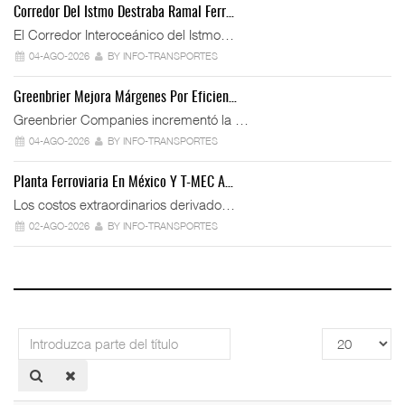
Corredor Del Istmo Destraba Ramal Ferr…
El Corredor Interoceánico del Istmo…
04-AGO-2026
BY INFO-TRANSPORTES
Greenbrier Mejora Márgenes Por Eficien…
Greenbrier Companies incrementó la …
04-AGO-2026
BY INFO-TRANSPORTES
Planta Ferroviaria En México Y T-MEC A…
Los costos extraordinarios derivado…
02-AGO-2026
BY INFO-TRANSPORTES
Introduzca
Cantidad
parte
a
del
mostrar
título