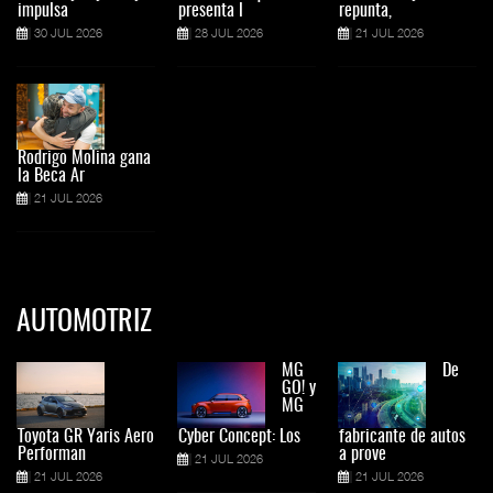
impulsa
presenta l
repunta,
30 JUL 2026
28 JUL 2026
21 JUL 2026
Rodrigo Molina gana
la Beca Ar
21 JUL 2026
AUTOMOTRIZ
MG
De
GO! y
MG
Toyota GR Yaris Aero
Cyber Concept: Los
fabricante de autos
Performan
a prove
21 JUL 2026
21 JUL 2026
21 JUL 2026