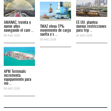
AMANAC, treinta y
EE.UU. plantea
nueve años
TMAZ eleva 77%
nuevas restricciones
navegando el cam ...
movimiento de carga
para trip ...
suelta y s ...
05 AGO 2026
05 AGO 2026
05 AGO 2026
APM Terminals
incrementa
equipamiento para
mo ...
05 AGO 2026