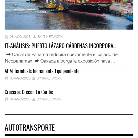
06-AGO-2026
BY IT-NETWORK
IT-ANÁLISIS: PUERTO LÁZARO CÁRDENAS INCORPORA…
⮕ Canal de Panamá reducirá nuevamente el calado de
Neopanamax ⮕ Oaxaca alberga la exposición nava ...
APM Terminals Incrementa Equipamiento…
05-AGO-2026
BY IT-NETWORK
Cruceros Crecen En Caribe…
04-AGO-2026
BY IT-NETWORK
AUTOTRANSPORTE