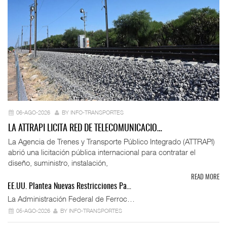
06-AGO-2026
BY INFO-TRANSPORTES
LA ATTRAPI LICITA RED DE TELECOMUNICACIO…
La Agencia de Trenes y Transporte Público Integrado (ATTRAPI)
abrió una licitación pública internacional para contratar el
diseño, suministro, instalación,
READ MORE
EE.UU. Plantea Nuevas Restricciones Pa…
La Administración Federal de Ferroc…
05-AGO-2026
BY INFO-TRANSPORTES