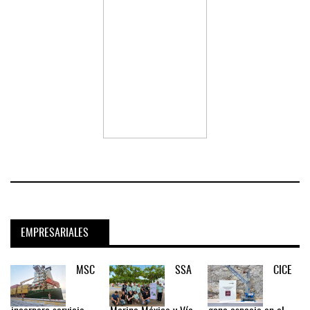
EMPRESARIALES
MSC
SSA
CICE