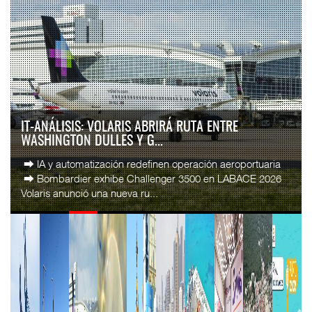
IT-ANÁLISIS: VOLARIS ABRIRÁ RUTA ENTRE
WASHINGTON DULLES Y G...
⮕ IA y automatización redefinen operación aeroportuaria
⮕ Bombardier exhibe Challenger 3500 en LABACE 2026
Volaris anunció una nueva ru...