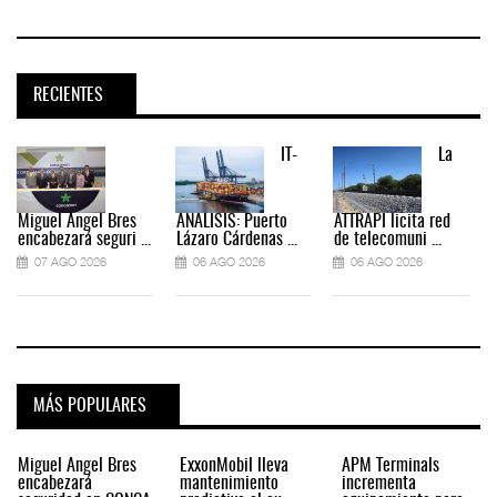
RECIENTES
IT-
La
Miguel Ángel Bres
ANÁLISIS: Puerto
ATTRAPI licita red
encabezará seguri ...
Lázaro Cárdenas ...
de telecomuni ...
07 AGO 2026
06 AGO 2026
06 AGO 2026
MÁS POPULARES
Miguel Ángel Bres
ExxonMobil lleva
APM Terminals
encabezará
mantenimiento
incrementa