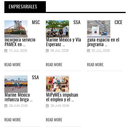
EMPRESARIALES
MSC
SSA
CICE
incorpora servicio
Marine México y Vía
gana espacio en el
PAMEX en ...
Esperanz ...
programa ...
12 JUL 2026
06 JUL 2026
02 JUL 2026
READ MORE
READ MORE
READ MORE
SSA
Marine México
MiPyMEs impulsan
refuerza briga ...
el empleo y el ...
29 JUN 2026
26 JUN 2026
READ MORE
READ MORE