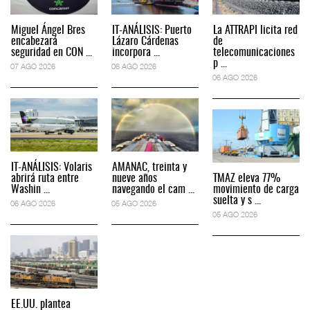
Miguel Ángel Bres
IT-ANÁLISIS: Puerto
La ATTRAPI licita red
encabezará
Lázaro Cárdenas
de
seguridad en CON ...
incorpora ...
telecomunicaciones
p ...
07 AGO 2026
06 AGO 2026
06 AGO 2026
IT-ANÁLISIS: Volaris
AMANAC, treinta y
abrirá ruta entre
nueve años
TMAZ eleva 77%
Washin ...
navegando el cam ...
movimiento de carga
suelta y s ...
06 AGO 2026
05 AGO 2026
05 AGO 2026
EE.UU. plantea