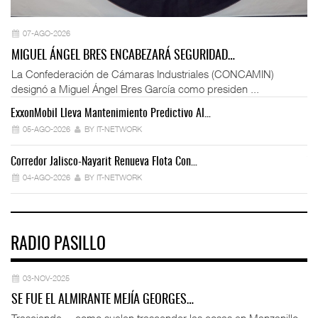
07-AGO-2026
MIGUEL ÁNGEL BRES ENCABEZARÁ SEGURIDAD…
La Confederación de Cámaras Industriales (CONCAMIN)
designó a Miguel Ángel Bres García como presiden ...
ExxonMobil Lleva Mantenimiento Predictivo Al…
La
05-AGO-2026
BY IT-NETWORK
Corredor Jalisco-Nayarit Renueva Flota Con…
Tr
04-AGO-2026
BY IT-NETWORK
RADIO PASILLO
03-NOV-2025
SE FUE EL ALMIRANTE MEJÍA GEORGES…