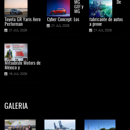
MG
De
GO! y
MG
Toyota GR Yaris Aero
Cyber Concept: Los
fabricante de autos
Performan
a prove
21 JUL 2026
21 JUL 2026
21 JUL 2026
Mitsubishi Motors de
México y
16 JUL 2026
GALERIA