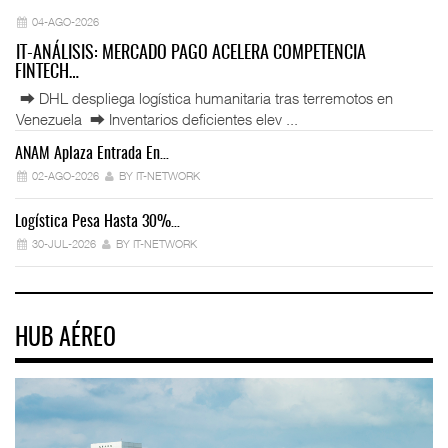
04-AGO-2026
IT-ANÁLISIS: MERCADO PAGO ACELERA COMPETENCIA
FINTECH…
⮕ DHL despliega logística humanitaria tras terremotos en
Venezuela ⮕ Inventarios deficientes elev ...
ANAM Aplaza Entrada En…
IT
02-AGO-2026
BY IT-NETWORK
Logística Pesa Hasta 30%…
Ex
30-JUL-2026
BY IT-NETWORK
HUB AÉREO