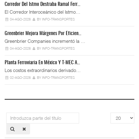
Corredor Del Istmo Destraba Ramal Ferr…
El Corredor Interoceánico del Istmo…
04-AGO-2026
BY INFO-TRANSPORTES
Greenbrier Mejora Márgenes Por Eficien…
Greenbrier Companies incrementó la …
04-AGO-2026
BY INFO-TRANSPORTES
Planta Ferroviaria En México Y T-MEC A…
Los costos extraordinarios derivado…
02-AGO-2026
BY INFO-TRANSPORTES
Introduzca
Cantidad
parte
a
del
mostrar
título