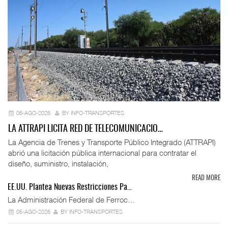
06-AGO-2026
BY INFO-TRANSPORTES
LA ATTRAPI LICITA RED DE TELECOMUNICACIO…
La Agencia de Trenes y Transporte Público Integrado (ATTRAPI)
abrió una licitación pública internacional para contratar el
diseño, suministro, instalación,
READ MORE
EE.UU. Plantea Nuevas Restricciones Pa…
La Administración Federal de Ferroc…
05-AGO-2026
BY INFO-TRANSPORTES