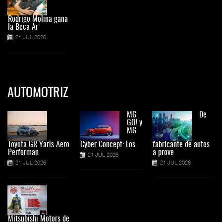
Rodrigo Molina gana
la Beca Ar
21 JUL 2026
AUTOMOTRIZ
MG
De
GO! y
MG
Toyota GR Yaris Aero
Cyber Concept: Los
fabricante de autos
Performan
a prove
21 JUL 2026
21 JUL 2026
21 JUL 2026
Mitsubishi Motors de