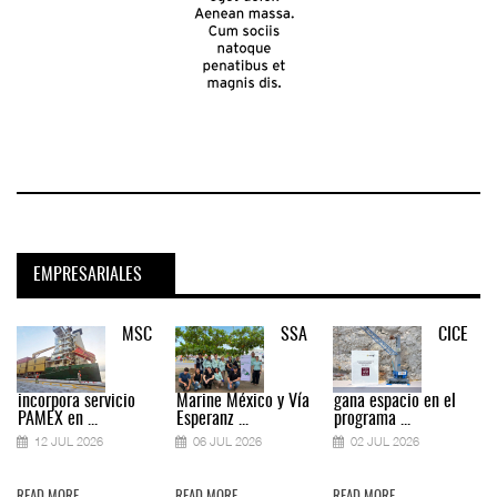
EMPRESARIALES
MSC
SSA
CICE
incorpora servicio
Marine México y Vía
gana espacio en el
PAMEX en ...
Esperanz ...
programa ...
12 JUL 2026
06 JUL 2026
02 JUL 2026