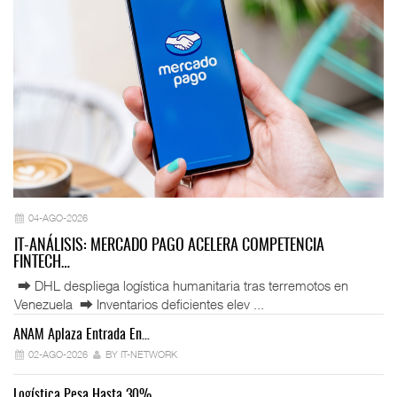
04-AGO-2026
IT-ANÁLISIS: MERCADO PAGO ACELERA COMPETENCIA
FINTECH…
⮕ DHL despliega logística humanitaria tras terremotos en
Venezuela ⮕ Inventarios deficientes elev ...
ANAM Aplaza Entrada En…
IT
02-AGO-2026
BY IT-NETWORK
Logística Pesa Hasta 30%…
Ex