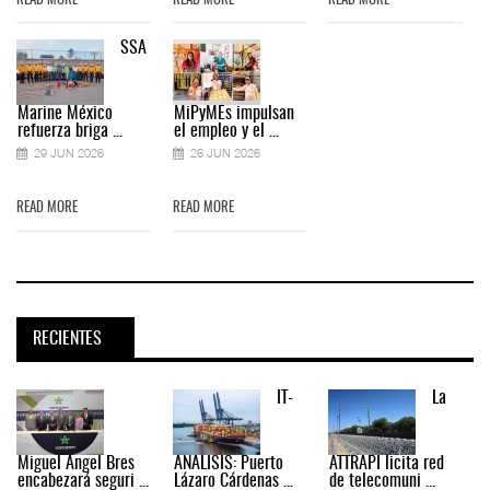
READ MORE
READ MORE
READ MORE
SSA
Marine México
MiPyMEs impulsan
refuerza briga ...
el empleo y el ...
29 JUN 2026
26 JUN 2026
READ MORE
READ MORE
RECIENTES
IT-
La
Miguel Ángel Bres
ANÁLISIS: Puerto
ATTRAPI licita red
encabezará seguri ...
Lázaro Cárdenas ...
de telecomuni ...