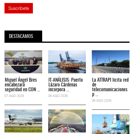
DESTACAMOS
Miguel Ángel Bres
IT-ANÁLISIS: Puerto
La ATTRAPI licita red
encabezará
Lázaro Cárdenas
de
seguridad en CON ...
incorpora ...
telecomunicaciones
p ...
07 AGO 2026
06 AGO 2026
06 AGO 2026