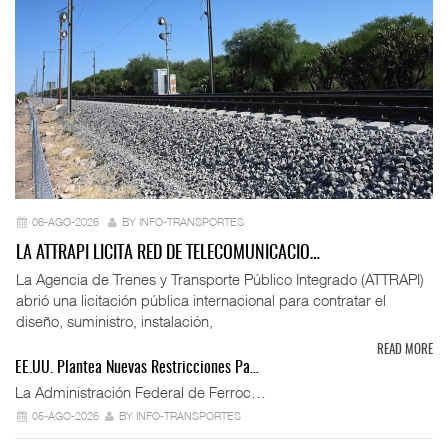
06-AGO-2026
BY INFO-TRANSPORTES
LA ATTRAPI LICITA RED DE TELECOMUNICACIO…
La Agencia de Trenes y Transporte Público Integrado (ATTRAPI)
abrió una licitación pública internacional para contratar el
diseño, suministro, instalación,
READ MORE
EE.UU. Plantea Nuevas Restricciones Pa…
La Administración Federal de Ferroc…
05-AGO-2026
BY INFO-TRANSPORTES