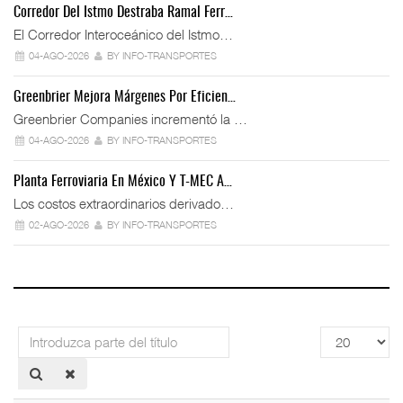
Corredor Del Istmo Destraba Ramal Ferr…
El Corredor Interoceánico del Istmo…
04-AGO-2026
BY INFO-TRANSPORTES
Greenbrier Mejora Márgenes Por Eficien…
Greenbrier Companies incrementó la …
04-AGO-2026
BY INFO-TRANSPORTES
Planta Ferroviaria En México Y T-MEC A…
Los costos extraordinarios derivado…
02-AGO-2026
BY INFO-TRANSPORTES
Introduzca
Cantidad
parte
a
del
mostrar
título