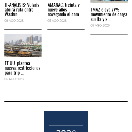
IT-ANÁLISIS: Volaris
AMANAC, treinta y
abrirá ruta entre
nueve años
TMAZ eleva 77%
Washin ...
navegando el cam ...
movimiento de carga
suelta y s ...
06 AGO 2026
05 AGO 2026
05 AGO 2026
EE.UU. plantea
nuevas restricciones
para trip ...
05 AGO 2026