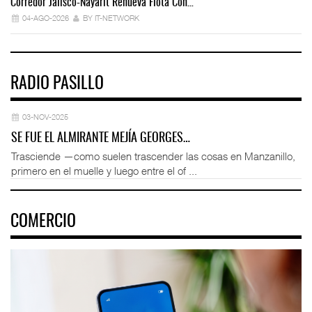
Corredor Jalisco-Nayarit Renueva Flota Con…
Tr
04-AGO-2026
BY IT-NETWORK
RADIO PASILLO
03-NOV-2025
SE FUE EL ALMIRANTE MEJÍA GEORGES…
Trasciende —como suelen trascender las cosas en Manzanillo,
primero en el muelle y luego entre el of ...
COMERCIO