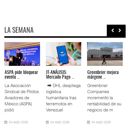
LA SEMANA
IT-ANÁLISIS: Puerto
La ATTRAPI licita
ASPA pide bloquear
Lázar ...
red de ...
eventu ...
n
⮕ Canal de
La Agencia de
La Asociación
Panamá reducirá
Trenes y
Sindical de Pilotos
nuevamente el
Transporte Público
Aviadores de
calado de
Integrado
México (ASPA)
Neopanamax ⮕
(ATTRAPI) abri
pidió
06 AGO 2026
06 AGO 2026
04 AGO 2026