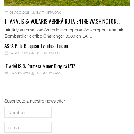
06-AGO-2026
BY IT-NETWORK
IT-ANÁLISIS: VOLARIS ABRIRÁ RUTA ENTRE WASHINGTON…
⮕ IA y automatización redefinen operación aeroportuaria ⮕
Bombardier exhibe Challenger 3500 en LA ...
ASPA Pide Bloquear Eventual Fusión…
IT
04-AGO-2026
BY IT-NETWORK
IT-ANÁLISIS: Primera Mujer Dirigirá IATA…
IT
02-AGO-2026
BY IT-NETWORK
Suscríbete a nuestro newsletter