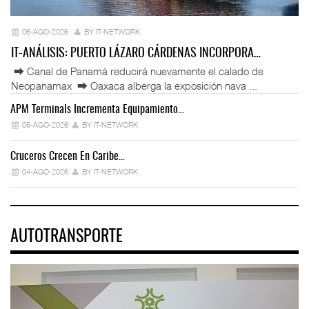
06-AGO-2026
BY IT-NETWORK
IT-ANÁLISIS: PUERTO LÁZARO CÁRDENAS INCORPORA…
⮕ Canal de Panamá reducirá nuevamente el calado de
Neopanamax ⮕ Oaxaca alberga la exposición nava ...
APM Terminals Incrementa Equipamiento…
05-AGO-2026
BY IT-NETWORK
Cruceros Crecen En Caribe…
04-AGO-2026
BY IT-NETWORK
AUTOTRANSPORTE