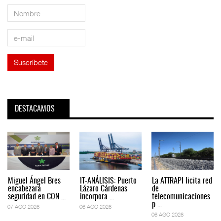
DESTACAMOS
Miguel Ángel Bres
IT-ANÁLISIS: Puerto
La ATTRAPI licita red
encabezará
Lázaro Cárdenas
de
seguridad en CON ...
incorpora ...
telecomunicaciones
p ...
07 AGO 2026
06 AGO 2026
06 AGO 2026