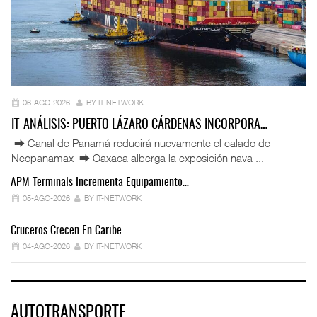
06-AGO-2026
BY IT-NETWORK
IT-ANÁLISIS: PUERTO LÁZARO CÁRDENAS INCORPORA…
⮕ Canal de Panamá reducirá nuevamente el calado de
Neopanamax ⮕ Oaxaca alberga la exposición nava ...
APM Terminals Incrementa Equipamiento…
05-AGO-2026
BY IT-NETWORK
Cruceros Crecen En Caribe…
04-AGO-2026
BY IT-NETWORK
AUTOTRANSPORTE