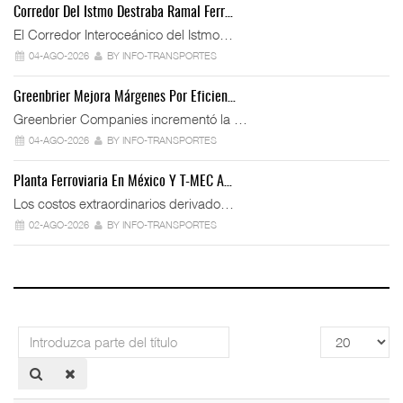
Corredor Del Istmo Destraba Ramal Ferr…
El Corredor Interoceánico del Istmo…
04-AGO-2026
BY INFO-TRANSPORTES
Greenbrier Mejora Márgenes Por Eficien…
Greenbrier Companies incrementó la …
04-AGO-2026
BY INFO-TRANSPORTES
Planta Ferroviaria En México Y T-MEC A…
Los costos extraordinarios derivado…
02-AGO-2026
BY INFO-TRANSPORTES
Introduzca
Cantidad
parte
a
del
mostrar
título