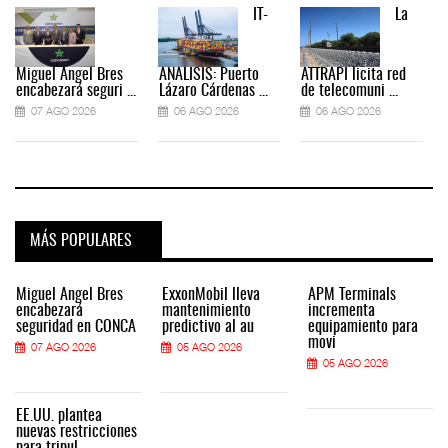
IT-
La
Miguel Ángel Bres
ANÁLISIS: Puerto
ATTRAPI licita red
encabezará seguri ...
Lázaro Cárdenas ...
de telecomuni ...
07 AGO 2026
06 AGO 2026
06 AGO 2026
MÁS POPULARES
Miguel Ángel Bres
ExxonMobil lleva
APM Terminals
encabezará
mantenimiento
incrementa
seguridad en CONCA
predictivo al au
equipamiento para
movi
07 AGO 2026
05 AGO 2026
05 AGO 2026
EE.UU. plantea
nuevas restricciones
para tripul