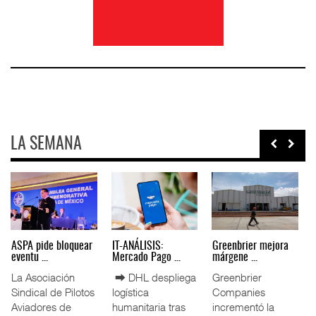
LA SEMANA
Miguel Ángel Bres
IT-ANÁLISIS: Puerto
La ATTRAPI licita
encabez ...
Lázar ...
red de ...
La Confederación
⮕ Canal de
La Agencia de
de Cámaras
Panamá reducirá
Trenes y
Industriales
nuevamente el
Transporte Público