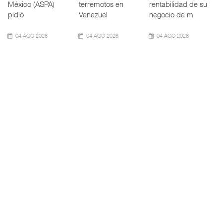
(CONCAMIN)
calado de
Integrado
designó a Migu
Neopanamax ⮕
(ATTRAPI) abri
07 AGO 2026
06 AGO 2026
06 AGO 2026
IT-ANÁLISIS: Volaris
AMANAC, treinta y
TMAZ eleva 77%
abri ...
nueve a ...
movimiento ...
⮕ IA y
La transformación
La Terminal
automatización
del comercio
Marítima de
redefinen
marítimo mundial
Mazatlán (TMAZ),
operación
también ha
subsidiaria
aeroportuaria ⮕
redefin
portuaria de
Bomba
05 AGO 2026
05 AGO 2026
06 AGO 2026