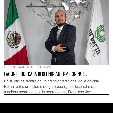
14-ABR-2026
BY IT-NETWORK
LAGUNES BUSCARÁ REDEFINIR ANIERM CON NUE…
En su oficina dentro de un edificio tradicional de la colonia
Roma, entre un estudio de grabación y un despacho que
funciona como centro de operaciones, Francisco Javie