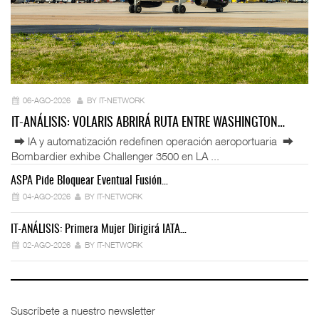
06-AGO-2026
BY IT-NETWORK
IT-ANÁLISIS: VOLARIS ABRIRÁ RUTA ENTRE WASHINGTON…
⮕ IA y automatización redefinen operación aeroportuaria ⮕
Bombardier exhibe Challenger 3500 en LA ...
ASPA Pide Bloquear Eventual Fusión…
IT
04-AGO-2026
BY IT-NETWORK
IT-ANÁLISIS: Primera Mujer Dirigirá IATA…
IT
02-AGO-2026
BY IT-NETWORK
Suscríbete a nuestro newsletter