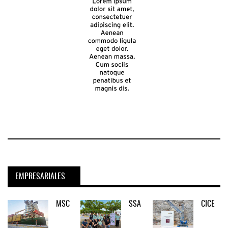
EMPRESARIALES
MSC
SSA
CICE