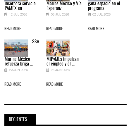
incorpora servicio
Marine México y Vía
gana espacio en el
PAMEX en ...
Esperanz ...
programa ...
12 JUL 2026
06 JUL 2026
02 JUL 2026
READ MORE
READ MORE
READ MORE
SSA
Marine México
MiPyMEs impulsan
refuerza briga ...
el empleo y el ...
29 JUN 2026
26 JUN 2026
READ MORE
READ MORE
RECIENTES