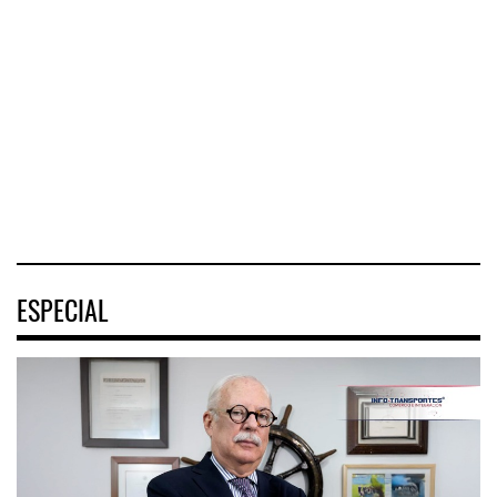
Caribe ...
El Corredor
El corredor
COZUMEL, Méx.
Interoceánico del
metropolitano que
— El arribo de
Istmo de
conecta Jalisco y
pasajeros en
Tehuantepec (CIIT)
Nayarit inició la
cruceros a la
destrabó
turística
04 AGO 2026
04 AGO 2026
04 AGO 2026
ESPECIAL