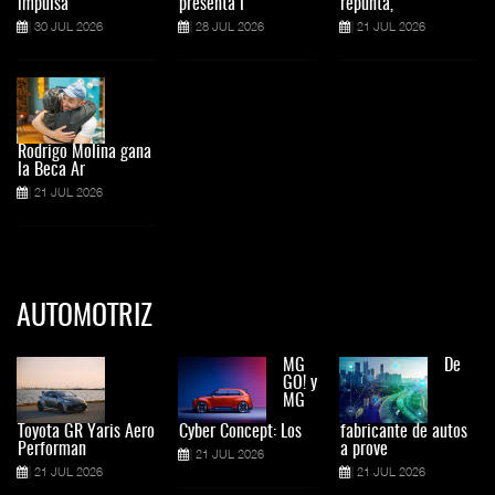
impulsa
presenta l
repunta,
30 JUL 2026
28 JUL 2026
21 JUL 2026
Rodrigo Molina gana
la Beca Ar
21 JUL 2026
AUTOMOTRIZ
MG
De
GO! y
MG
Toyota GR Yaris Aero
Cyber Concept: Los
fabricante de autos
Performan
a prove
21 JUL 2026
21 JUL 2026
21 JUL 2026