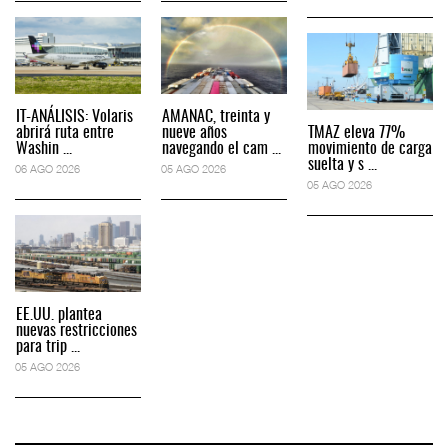
IT-ANÁLISIS: Volaris
AMANAC, treinta y
abrirá ruta entre
nueve años
TMAZ eleva 77%
Washin ...
navegando el cam ...
movimiento de carga
suelta y s ...
06 AGO 2026
05 AGO 2026
05 AGO 2026
EE.UU. plantea
nuevas restricciones
para trip ...
05 AGO 2026