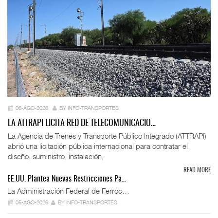
06-AGO-2026
BY INFO-TRANSPORTES
LA ATTRAPI LICITA RED DE TELECOMUNICACIO…
La Agencia de Trenes y Transporte Público Integrado (ATTRAPI)
abrió una licitación pública internacional para contratar el
diseño, suministro, instalación,
READ MORE
EE.UU. Plantea Nuevas Restricciones Pa…
La Administración Federal de Ferroc…
05-AGO-2026
BY INFO-TRANSPORTES