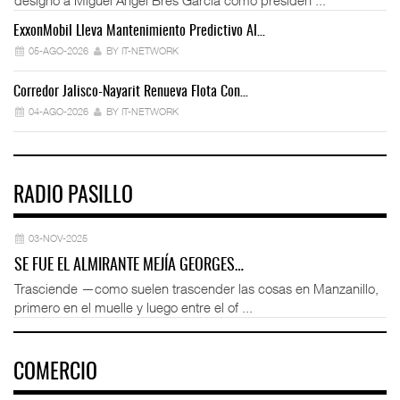
ExxonMobil Lleva Mantenimiento Predictivo Al…
La
05-AGO-2026
BY IT-NETWORK
Corredor Jalisco-Nayarit Renueva Flota Con…
Tr
04-AGO-2026
BY IT-NETWORK
RADIO PASILLO
03-NOV-2025
SE FUE EL ALMIRANTE MEJÍA GEORGES…
Trasciende —como suelen trascender las cosas en Manzanillo,
primero en el muelle y luego entre el of ...
COMERCIO