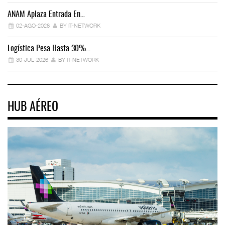
ANAM Aplaza Entrada En…
IT
02-AGO-2026
BY IT-NETWORK
Logística Pesa Hasta 30%…
Ex
30-JUL-2026
BY IT-NETWORK
HUB AÉREO