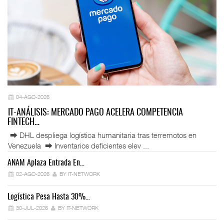
04-AGO-2026
IT-ANÁLISIS: MERCADO PAGO ACELERA COMPETENCIA
FINTECH…
⮕ DHL despliega logística humanitaria tras terremotos en
Venezuela ⮕ Inventarios deficientes elev ...
ANAM Aplaza Entrada En…
IT
02-AGO-2026
BY IT-NETWORK
Logística Pesa Hasta 30%…
Ex
30-JUL-2026
BY IT-NETWORK