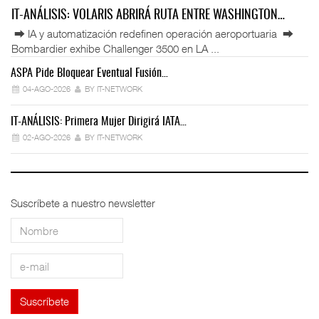
IT-ANÁLISIS: VOLARIS ABRIRÁ RUTA ENTRE WASHINGTON…
⮕ IA y automatización redefinen operación aeroportuaria ⮕
Bombardier exhibe Challenger 3500 en LA ...
ASPA Pide Bloquear Eventual Fusión…
IT
04-AGO-2026
BY IT-NETWORK
IT-ANÁLISIS: Primera Mujer Dirigirá IATA…
IT
02-AGO-2026
BY IT-NETWORK
Suscríbete a nuestro newsletter