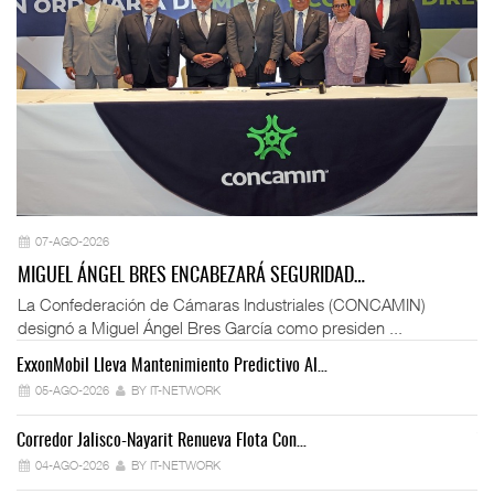
07-AGO-2026
MIGUEL ÁNGEL BRES ENCABEZARÁ SEGURIDAD…
La Confederación de Cámaras Industriales (CONCAMIN)
designó a Miguel Ángel Bres García como presiden ...
ExxonMobil Lleva Mantenimiento Predictivo Al…
La
05-AGO-2026
BY IT-NETWORK
Corredor Jalisco-Nayarit Renueva Flota Con…
Tr
04-AGO-2026
BY IT-NETWORK