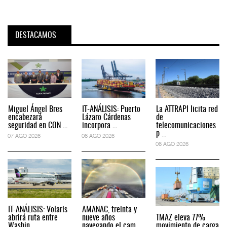
DESTACAMOS
Miguel Ángel Bres
IT-ANÁLISIS: Puerto
La ATTRAPI licita red
encabezará
Lázaro Cárdenas
de
seguridad en CON ...
incorpora ...
telecomunicaciones
p ...
07 AGO 2026
06 AGO 2026
06 AGO 2026
IT-ANÁLISIS: Volaris
AMANAC, treinta y
abrirá ruta entre
nueve años
TMAZ eleva 77%
Washin ...
navegando el cam ...
movimiento de carga