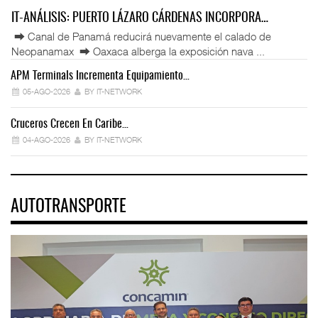
IT-ANÁLISIS: PUERTO LÁZARO CÁRDENAS INCORPORA…
⮕ Canal de Panamá reducirá nuevamente el calado de
Neopanamax ⮕ Oaxaca alberga la exposición nava ...
APM Terminals Incrementa Equipamiento…
05-AGO-2026
BY IT-NETWORK
Cruceros Crecen En Caribe…
04-AGO-2026
BY IT-NETWORK
AUTOTRANSPORTE