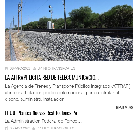
06-AGO-2026
BY INFO-TRANSPORTES
LA ATTRAPI LICITA RED DE TELECOMUNICACIO…
La Agencia de Trenes y Transporte Público Integrado (ATTRAPI)
abrió una licitación pública internacional para contratar el
diseño, suministro, instalación,
READ MORE
EE.UU. Plantea Nuevas Restricciones Pa…
La Administración Federal de Ferroc…
05-AGO-2026
BY INFO-TRANSPORTES