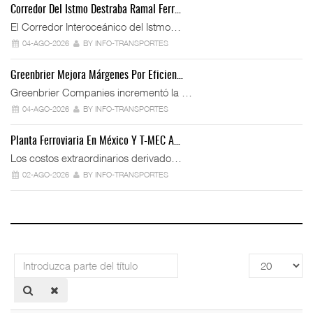
Corredor Del Istmo Destraba Ramal Ferr…
El Corredor Interoceánico del Istmo…
04-AGO-2026
BY INFO-TRANSPORTES
Greenbrier Mejora Márgenes Por Eficien…
Greenbrier Companies incrementó la …
04-AGO-2026
BY INFO-TRANSPORTES
Planta Ferroviaria En México Y T-MEC A…
Los costos extraordinarios derivado…
02-AGO-2026
BY INFO-TRANSPORTES
Introduzca
Cantidad
parte
a
del
mostrar
título