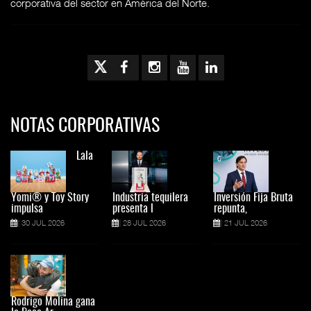
corporativa del sector en América del Norte.
NOTAS CORPORATIVAS
Lala
Yomi® y Toy Story
Industria tequilera
Inversión Fija Bruta
impulsa
presenta l
repunta,
30 JUL 2026
28 JUL 2026
21 JUL 2026
Rodrigo Molina gana