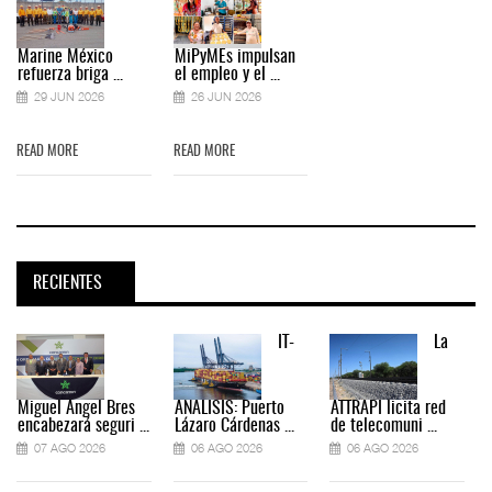
Marine México
MiPyMEs impulsan
refuerza briga ...
el empleo y el ...
29 JUN 2026
26 JUN 2026
READ MORE
READ MORE
RECIENTES
IT-
La
Miguel Ángel Bres
ANÁLISIS: Puerto
ATTRAPI licita red
encabezará seguri ...
Lázaro Cárdenas ...
de telecomuni ...
07 AGO 2026
06 AGO 2026
06 AGO 2026