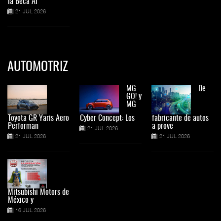
la Beca Ar
21 JUL 2026
AUTOMOTRIZ
MG
De
GO! y
MG
Toyota GR Yaris Aero
Cyber Concept: Los
fabricante de autos
Performan
a prove
21 JUL 2026
21 JUL 2026
21 JUL 2026
Mitsubishi Motors de
México y
16 JUL 2026