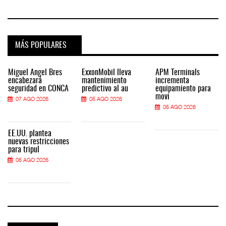
MÁS POPULARES
Miguel Ángel Bres
ExxonMobil lleva
APM Terminals
encabezará
mantenimiento
incrementa
seguridad en CONCA
predictivo al au
equipamiento para
movi
07 AGO 2026
05 AGO 2026
05 AGO 2026
EE.UU. plantea
nuevas restricciones
para tripul
05 AGO 2026