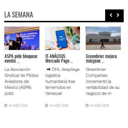
LA SEMANA
Miguel Ángel Bres
IT-ANÁLISIS: Puerto
La ATTRAPI licita
encabez ...
Lázar ...
red de ...
La Confederación
⮕ Canal de
La Agencia de
de Cámaras
Panamá reducirá
Trenes y
Industriales
nuevamente el
Transporte Público
(CONCAMIN)
calado de
Integrado
designó a Migu
Neopanamax ⮕
(ATTRAPI) abri
07 AGO 2026
06 AGO 2026
06 AGO 2026