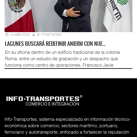
14-ABR-2026
BY IT-NETWORK
LAGUNES BUSCARÁ REDEFINIR ANIERM CON NUE…
En su oficina dentro de un edificio tradicional de la colonia
Roma, entre un estudio de grabación y un despacho que
funciona como centro de operaciones, Francisco Javie
Info-Transportes, sistema especializado en información técnico-
económica sobre comercio, sectores marítimo, portuario,
ferroviario y autotransporte, enfocado a fortalecer la reputación