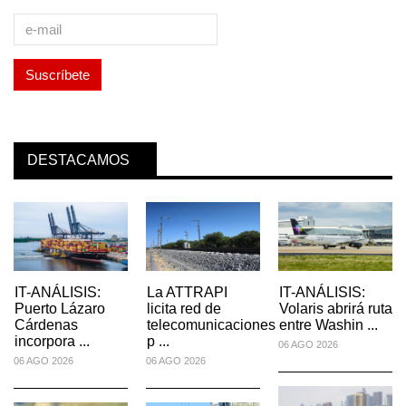
DESTACAMOS
IT-ANÁLISIS:
La ATTRAPI
IT-ANÁLISIS:
Puerto Lázaro
licita red de
Volaris abrirá ruta
Cárdenas
telecomunicaciones
entre Washin ...
incorpora ...
p ...
06 AGO 2026
06 AGO 2026
06 AGO 2026