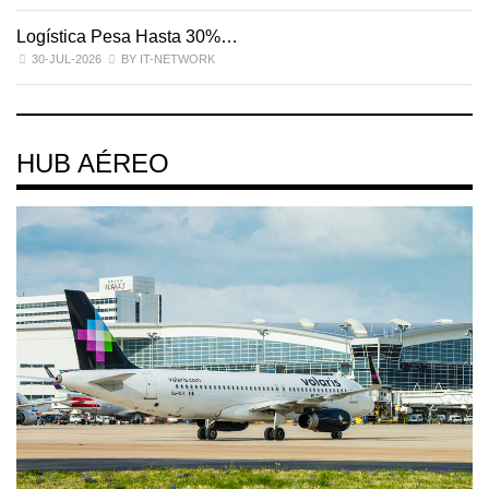
Logística Pesa Hasta 30%…
E
30-JUL-2026
BY IT-NETWORK
HUB AÉREO