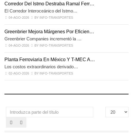
Corredor Del Istmo Destraba Ramal Ferr…
El Corredor Interoceánico del Istmo…
04-AGO-2026
BY INFO-TRANSPORTES
Greenbrier Mejora Márgenes Por Eficien…
Greenbrier Companies incrementó la …
04-AGO-2026
BY INFO-TRANSPORTES
Planta Ferroviaria En México Y T-MEC A…
Los costos extraordinarios derivado…
02-AGO-2026
BY INFO-TRANSPORTES
Introduzca
Cantidad
parte
a
del
mostrar
título