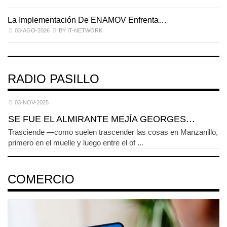
La Implementación De ENAMOV Enfrenta…
D
03-AGO-2026
BY IT-NETWORK
RADIO PASILLO
03-NOV-2025
SE FUE EL ALMIRANTE MEJÍA GEORGES…
Trasciende —como suelen trascender las cosas en Manzanillo,
primero en el muelle y luego entre el of ...
COMERCIO