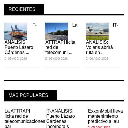
RECIENTES
IT-
La
IT-
ANÁLISIS:
ATTRAPI licita
ANÁLISIS:
Puerto Lázaro
red de
Volaris abrirá
Cárdenas ...
telecomuni ...
ruta en ...
06 AGO 2026
06 AGO 2026
06 AGO 2026
MÁS POPULARES
La ATTRAPI
IT-ANÁLISIS:
ExxonMobil lleva
licita red de
Puerto Lázaro
mantenimiento
telecomunicaciones
Cárdenas
predictivo al au
par
incorpora s
05 AGO 2026