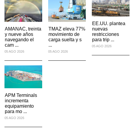
EE.UU. plantea
AMANAC, treinta
TMAZ eleva 77%
nuevas
y nueve años
movimiento de
restricciones
navegando el
carga suelta y s
para trip ...
cam ...
...
05 AGO 2026
05 AGO 2026
05 AGO 2026
APM Terminals
incrementa
equipamiento
para mo ...
05 AGO 2026