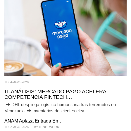
04-AGO-2026
IT-ANÁLISIS: MERCADO PAGO ACELERA
COMPETENCIA FINTECH…
⮕ DHL despliega logística humanitaria tras terremotos en
Venezuela ⮕ Inventarios deficientes elev ...
ANAM Aplaza Entrada En…
I
02-AGO-2026
BY IT-NETWORK