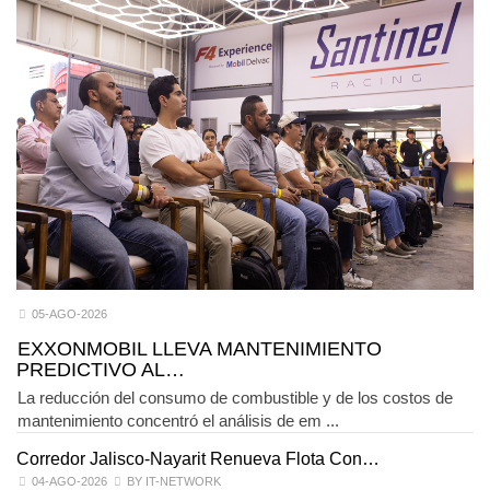
05-AGO-2026
EXXONMOBIL LLEVA MANTENIMIENTO
PREDICTIVO AL…
La reducción del consumo de combustible y de los costos de
mantenimiento concentró el análisis de em ...
Corredor Jalisco-Nayarit Renueva Flota Con…
T
04-AGO-2026
BY IT-NETWORK