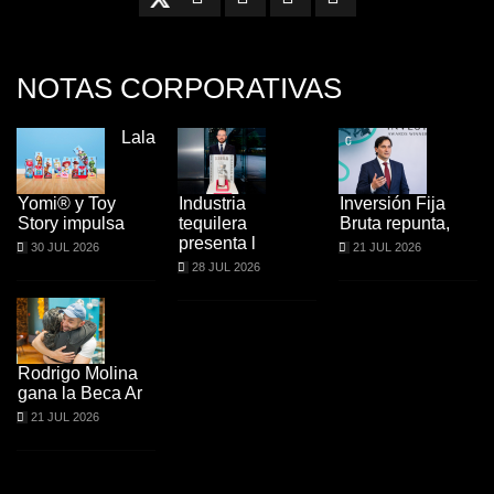
NOTAS CORPORATIVAS
Lala
Yomi® y Toy
Industria
Inversión Fija
Story impulsa
tequilera
Bruta repunta,
presenta l
30 JUL 2026
21 JUL 2026
28 JUL 2026
Rodrigo Molina
gana la Beca Ar
21 JUL 2026