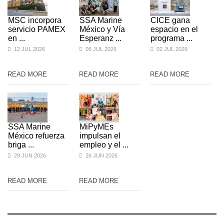
MSC incorpora
SSA Marine
CICE gana
servicio PAMEX
México y Vía
espacio en el
en ...
Esperanz ...
programa ...
12 JUL 2026
06 JUL 2026
02 JUL 2026
READ MORE
READ MORE
READ MORE
SSA Marine
MiPyMEs
México refuerza
impulsan el
briga ...
empleo y el ...
29 JUN 2026
26 JUN 2026
READ MORE
READ MORE