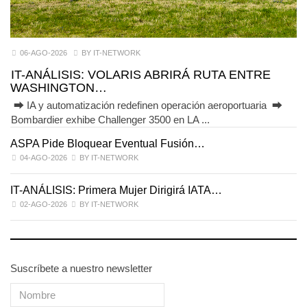
06-AGO-2026
BY IT-NETWORK
IT-ANÁLISIS: VOLARIS ABRIRÁ RUTA ENTRE
WASHINGTON…
⮕ IA y automatización redefinen operación aeroportuaria ⮕
Bombardier exhibe Challenger 3500 en LA ...
ASPA Pide Bloquear Eventual Fusión…
I
04-AGO-2026
BY IT-NETWORK
IT-ANÁLISIS: Primera Mujer Dirigirá IATA…
IT
02-AGO-2026
BY IT-NETWORK
Suscríbete a nuestro newsletter