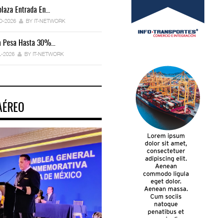
laza Entrada En…
IT-ANÁLISIS: Manifestación Electrónica
Endurece…
O-2026
BY IT-NETWORK
29-JUL-2026
BY IT-NETWORK
ca Pesa Hasta 30%…
Exportaciones Elevan Superávit Comerci
L-2026
BY IT-NETWORK
29-JUL-2026
BY IT-NETWORK
AÉREO