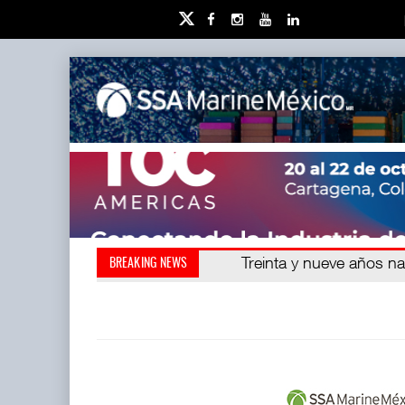
Kanasín, evitar crisis amb
Treinta y nueve años n
BREAKING NEWS
también ha redefini