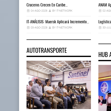
Cruceros Crecen En Caribe…
ANAM Ap
04-AGO-2026
BY IT-NETWORK
02-AG
IT-ANÁLISIS: Maersk Aplicará Incremento…
Logísti
03-AGO-2026
BY IT-NETWORK
30-JU
AUTOTRANSPORTE
HUB 