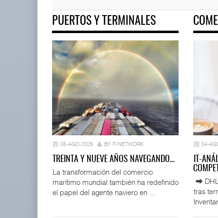
PUERTOS Y TERMINALES
COME
ExxonMobil lleva mantenimien
05 AGO 2026
Corredor del Istmo destraba ramal
ferroviario ...
04 AGO 2026
05-AGO-2026
BY IT-NETWORK
04-AG
TREINTA Y NUEVE AÑOS NAVEGANDO…
IT-ANÁ
COMPET
La transformación del comercio
⮕ DHL d
marítimo mundial también ha redefinido
tras te
el papel del agente naviero en ...
Inventar