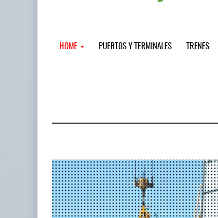
HOME
PUERTOS Y TERMINALES
TRENES
MSC incor
...
12 JUL 