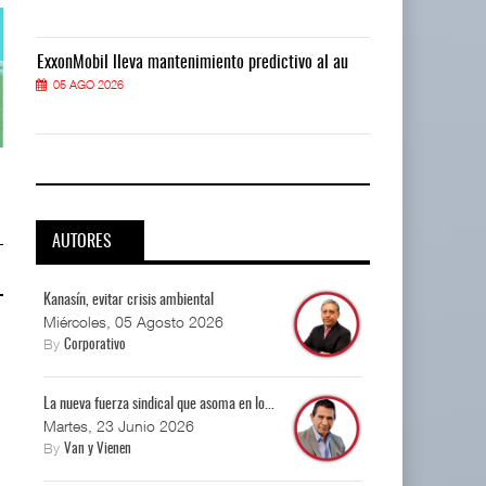
ExxonMobil lleva mantenimiento predictivo al au
ExxonMobil ll
05 AGO 2026
05 AGO 2026
Corredor del Istmo destraba ramal
Corredor del Istmo destraba ram
ferroviario ...
ferroviario ...
04 AGO 2026
04 AGO 2026
AUTORES
Kanasín, evitar crisis ambiental
Miércoles, 05 Agosto 2026
By
Corporativo
La nueva fuerza sindical que asoma en lo...
Martes, 23 Junio 2026
By
Van y Vienen