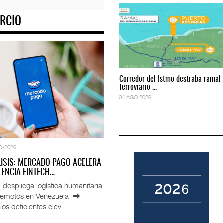
RCIO
to predictivo al au
ExxonMobil lleva mantenimiento predictivo al au
05 AGO 2026
Corredor del Istmo destraba ramal
Corredor del Istmo destraba ramal
ferroviario ...
ferroviario ...
04 AGO 2026
04 AGO 2026
O-2026
LISIS: MERCADO PAGO ACELERA
ENCIA FINTECH…
espliega logística humanitaria
rremotos en Venezuela ⮕
ios deficientes elev ...