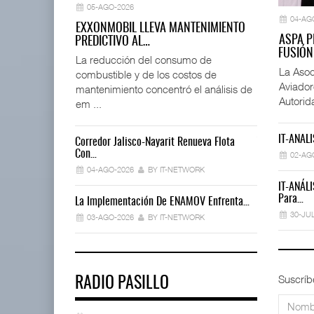
05-AGO-2026
04-AG
EXXONMOBIL LLEVA MANTENIMIENTO
ASPA P
PREDICTIVO AL…
FUSIÓN
La reducción del consumo de
La Asoc
combustible y de los costos de
Aviador
mantenimiento concentró el análisis de
Autorid
em ...
IT-ANÁLI
Corredor Jalisco-Nayarit Renueva Flota
Trump Revoca
Con…
02-AG
02-AGO-202
04-AGO-2026
BY IT-NETWORK
IT-ANÁLI
Déficit De O
Para…
La Implementación De ENAMOV Enfrenta…
30-JUL-2026
30-JU
03-AGO-2026
BY IT-NETWORK
Suscríb
RADIO PASILLO