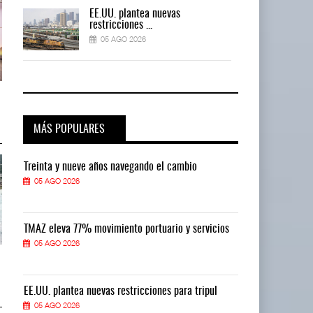
EE.UU. plantea nuevas
restricciones ...
05 AGO 2026
ExxonMobil lleva mantenimiento
ExxonMobil lleva mantenimiento
predictivo al ...
predictivo al ...
05 AGO 2026
05 AGO 2026
MÁS POPULARES
Treinta y nueve años navegando el cambio
Treinta y nue
05 AGO 2026
05 AGO 2026
TMAZ eleva 77% movimiento portuario y servicios
TMAZ eleva 77
05 AGO 2026
05 AGO 2026
Cruceros crecen en Caribe
Cruceros crecen en Caribe
mientras bajan ferr ...
mientras bajan ferr ...
04 AGO 2026
04 AGO 2026
EE.UU. plantea nuevas restricciones para tripul
EE.UU. plantea
05 AGO 2026
05 AGO 2026