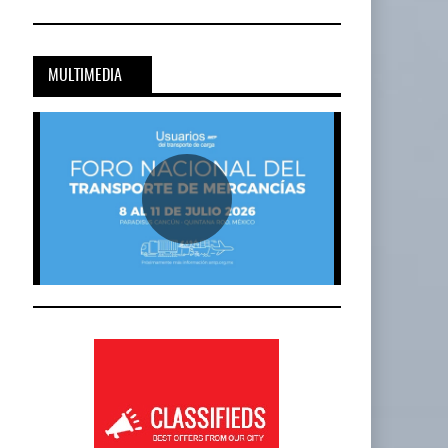
Cadena De Frío, Clave…
20-JUL-2026
BY IT-NETWORK
MULTIMEDIA
Onest SmartLogistics Impulsa Tecnología…
al…
16-JUL-2026
BY IT-NETWORK