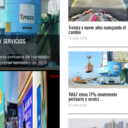
READ MORE
e México y Vía
SSA Marine México y Vía
Treinta y nueve años navegando el
Treinta y nueve años navegando el
.
Esperanz ...
cambio
cambio
2026
06 JUL 2026
05 AGO 2026
05 AGO 2026
RA TRIPULACIONES
READ MORE
 Estados Unidos (FRA, por sus
 espacio en el programa
CICE gana espacio en el progra
tripulaciones ferr...
...
2026
02 JUL 2026
More
READ MORE
TMAZ eleva 77% movimiento
TMAZ eleva 77% movimiento
e México refuerza briga
SSA Marine México refuerza bri
portuario y servici ...
portuario y servici ...
...
05 AGO 2026
05 AGO 2026
2026
29 JUN 2026
READ MORE