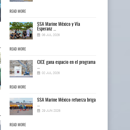
READ MORE
READ MORE
SSA Marine México y Vía
Treinta y nueve años navegando el
Treinta y nueve años navegando 
Esperanz ...
cambio
cambio
06 JUL 2026
05 AGO 2026
05 AGO 2026
READ MORE
READ MORE
ma
CICE gana espacio en el programa
...
02 JUL 2026
READ MORE
READ MORE
TMAZ eleva 77% movimiento
TMAZ eleva 77% movimiento
ga
SSA Marine México refuerza briga
portuario y servici ...
portuario y servici ...
...
05 AGO 2026
05 AGO 2026
29 JUN 2026
READ MORE
READ MORE