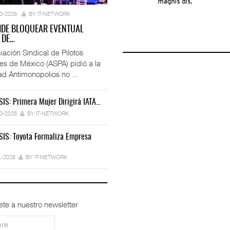
O-2026
BY IT-NETWORK
IDE BLOQUEAR EVENTUAL
 DE…
iación Sindical de Pilotos
es de México (ASPA) pidió a la
ad Antimonopolios no ...
SIS: Primera Mujer Dirigirá IATA…
IT-ANÁLISIS: Iberia Inicia Vuelos A…
 Miles De Licencias…
Ford Apuesta Por El Talento…
O-2026
BY IT-NETWORK
27-JUL-2026
BY IT-NETWORK
6
BY IT-NETWORK
30-JUL-2026
BY IT-NETWORK
SIS: Toyota Formaliza Empresa
IT-ANÁLISIS: Air Canada Y Airbus…
peradores Cambia Estrategia…
TRAXION Reestructura Negocio De Carga…
24-JUL-2026
BY IT-NETWORK
BY IT-NETWORK
29-JUL-2026
BY IT-NETWORK
L-2026
BY IT-NETWORK
ete a nuestro newsletter