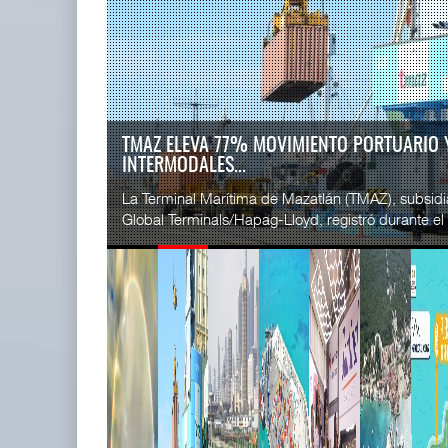
READ MORE
SSA Marin
Treinta y nueve años navegando el
Esperanz ..
cambio
06 JUL 
05 AGO 2026
EE.UU. PLANTEA NUEVAS RESTRICCIONES PA
MEXIC...
READ MORE
La Administración Federal de Ferrocarriles de los
CICE gana
siglas en inglés) propuso nuevas restricciones a las 
...
02 JUL 
READ MORE
TMAZ eleva 77% movimiento
SSA Marin
portuario y servici ...
...
05 AGO 2026
29 JUN 
READ MORE