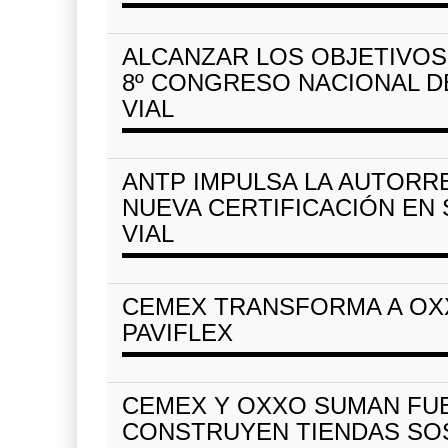
IT-ANÁLISIS: Volaris abri
Washingt
06 AGO 2026
ALCANZAR LOS OBJETIVOS
8º CONGRESO NACIONAL D
VIAL
ExxonMobil lleva manten
al au
APM Terminals incrementa
05 AGO 2026
equipamiento para mo ...
ANTP IMPULSA LA AUTORR
05 AGO 2026
NUEVA CERTIFICACIÓN EN
VIAL
CEMEX TRANSFORMA A OX
PAVIFLEX
CEMEX Y OXXO SUMAN FU
CONSTRUYEN TIENDAS SO