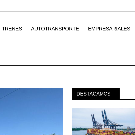
TRENES
AUTOTRANSPORTE
EMPRESARIALES
DESTACAMOS
orpora servicio
MSC incorpora servicio
n ...
PAMEX en ...
026
12 JUL 2026