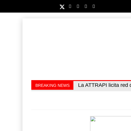
IT-ANÁLISIS: Puerto Láz
La ATTRAPI licita red 
BREAKING NEWS
(ATTRAPI) abrió