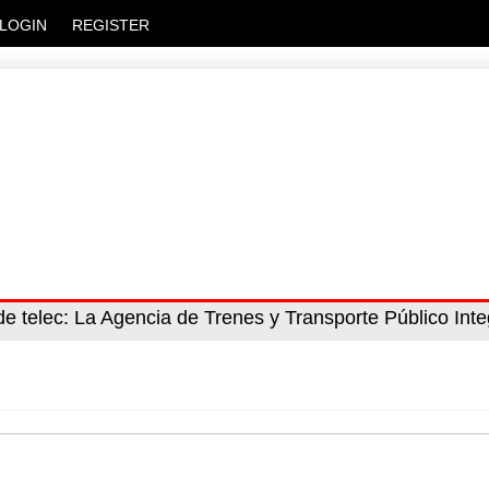
LOGIN
REGISTER
aro C
de telec
: La Agencia de Trenes y Transporte Público Int