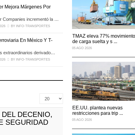
SIS: Volaris abrirá
IT-ANÁLISIS: Volaris abrir
er Mejora Márgenes Por
.
ruta en ...
2026
06 AGO 2026
r Companies incrementó la …
026
BY INFO-TRANSPORTES
TMAZ eleva 77% movimiento
TMAZ eleva 77% movimient
rroviaria En México Y T-
de carga suelta y s ...
de carga suelta y s ...
…
05 AGO 2026
05 AGO 2026
s extraordinarios derivado…
026
BY INFO-TRANSPORTES
e
La ATTRAPI licita red de
telecomunicaciones par
06 AGO 2026
Cantidad
a
zaro Cárdenas
IT-ANÁLISIS: Puerto Lázaro Cárdenas
EE.UU. plantea nuevas
EE.UU. plantea nuevas
mostrar
incorpora s
 DEL DECENIO,
restricciones para trip ...
restricciones para trip ...
06 AGO 2026
05 AGO 2026
05 AGO 2026
E SEGURIDAD