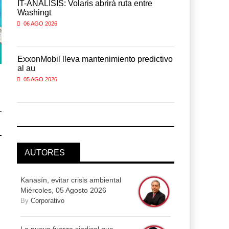
IT-ANÁLISIS: Volaris abrirá ruta entre
IT-ANÁLISIS:
Washingt
Washingt
06 AGO 2026
06 AGO 2026
vo
ExxonMobil lleva mantenimiento predictivo
ExxonMobil 
al au
al au
APM Terminals incrementa
APM Terminals incrementa
05 AGO 2026
05 AGO 2026
equipamiento para mo ...
equipamiento para mo ...
05 AGO 2026
05 AGO 2026
AUTORES
Kanasín, evitar crisis ambiental
Miércoles, 05 Agosto 2026
By
Corporativo