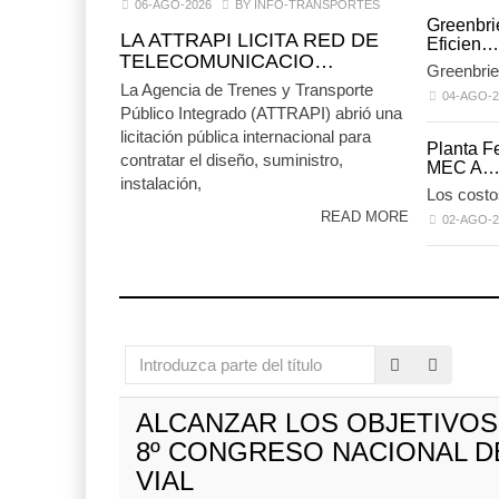
06-AGO-2026
BY INFO-TRANSPORTES
IT-ANÁLI
Greenbri
ruta en ..
LA ATTRAPI LICITA RED DE
Eficien…
TELECOMUNICACIO…
06 AGO 
Greenbrie
La Agencia de Trenes y Transporte
04-AGO-2
Público Integrado (ATTRAPI) abrió una
TMAZ eleva 77% movimiento
licitación pública internacional para
Planta Fe
de carga suelta y s ...
contratar el diseño, suministro,
MEC A
05 AGO 2026
instalación,
Los costo
READ MORE
02-AGO-2
La ATTRAPI licita red d
telecomunicaciones par
06 AGO 2026
Introduzca
parte
IT-ANÁLISIS: Puerto Lá
EE.UU. plantea nuevas
del
incorpora s
ALCANZAR LOS OBJETIVOS
restricciones para trip ...
título
06 AGO 2026
05 AGO 2026
8º CONGRESO NACIONAL D
VIAL