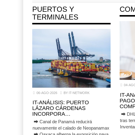
PUERTOS Y
COM
TERMINALES
04-AG
06-AGO-2026
BY IT-NETWORK
IT-A
PAGO
IT-ANÁLISIS: PUERTO
COMP
LÁZARO CÁRDENAS
INCORPORA…
⮕ DHL d
tras t
⮕ Canal de Panamá reducirá
Inventar
nuevamente el calado de Neopanamax
⮕ Oaxaca alberga la exposición nava