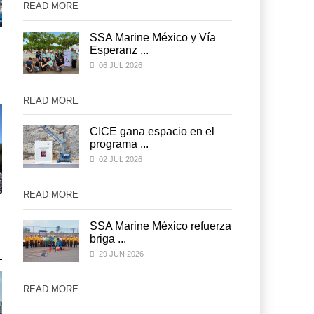
READ MORE
READ MORE
SSA Marine México y Vía
IT-ANÁLISIS: Puerto Lázaro
IT-ANÁLISIS: Puerto Lázar
Esperanz ...
Cárdenas incorpora ...
Cárdenas incorpora ...
06 JUL 2026
06 AGO 2026
06 AGO 2026
READ MORE
READ MORE
CICE gana espacio en el
programa ...
02 JUL 2026
READ MORE
READ MORE
La ATTRAPI licita red de
La ATTRAPI licita red de
telecomunicaciones p ...
telecomunicaciones p ...
za
SSA Marine México refuerza
briga ...
06 AGO 2026
06 AGO 2026
29 JUN 2026
READ MORE
READ MORE