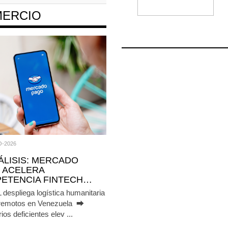
ERCIO
O-2026
NÁLISIS: MERCADO
 ACELERA
ETENCIA FINTECH…
espliega logística humanitaria
erremotos en Venezuela ⮕
ios deficientes elev ...