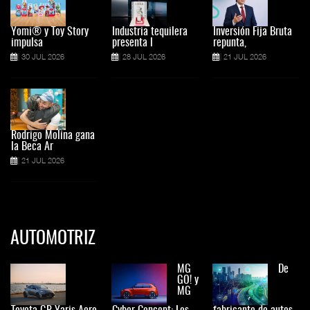
Yomi® y Toy Story
Industria tequilera
Inversión Fija Bruta
impulsa
presenta l
repunta,
30 JUL 2026
28 JUL 2026
21 JUL 2026
Rodrigo Molina gana
la Beca Ar
21 JUL 2026
AUTOMOTRIZ
MG
De
GO! y
MG