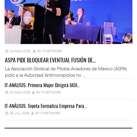
04-AGO-2026
BY IT-NETWORK
ASPA PIDE BLOQUEAR EVENTUAL FUSIÓN DE…
La Asociación Sindical de Pilotos Aviadores de México (ASPA)
pidió a la Autoridad Antimonopolios no ...
IT-ANÁLISIS: Primera Mujer Dirigirá IATA…
IT
02-AGO-2026
BY IT-NETWORK
IT-ANÁLISIS: Toyota Formaliza Empresa Para…
IT
30-JUL-2026
BY IT-NETWORK