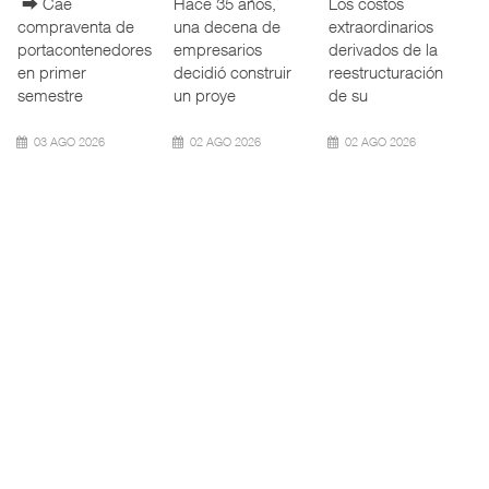
La transformación
La Terminal
La Administración
del comercio
Marítima de
Federal de
marítimo mundial
Mazatlán (TMAZ),
Ferrocarriles de
también ha
subsidiaria
los Estados
redefin
portuaria de
Unidos (
05 AGO 2026
05 AGO 2026
05 AGO 2026
APM Terminals
ExxonMobil lleva
Cruceros crecen en
incrementa ...
mantenim ...
Caribe ...
El operador
La reducción del
COZUMEL, Méx.
portuario global
consumo de
— El arribo de
APM Terminals
combustible y de
pasajeros en
incorporó cinco
los costos de
cruceros a la
Termina
manteni
turística