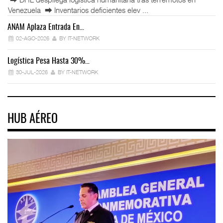
Venezuela ⮕ Inventarios deficientes elev ...
ANAM Aplaza Entrada En…
IT
02-AGO-2026
BY IT-NETWORK
Logística Pesa Hasta 30%…
Ex
30-JUL-2026
BY IT-NETWORK
HUB AÉREO