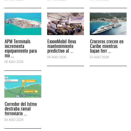
APM Terminals
ExxonMobil lleva
Cruceros crecen en
incrementa
mantenimiento
Caribe mientras
equipamiento para
predictivo al ...
bajan ferr ...
mo ...
05 AGO 2026
04 AGO 2026
05 AGO 2026
Corredor del Istmo
destraba ramal
ferroviario ...
04 AGO 2026