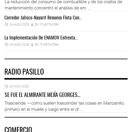
La reducción del consumo de combustible y de los costos de
mantenimiento concentró el análisis de em ...
Corredor Jalisco-Nayarit Renueva Flota Con…
Tr
04-AGO-2026
BY IT-NETWORK
La Implementación De ENAMOV Enfrenta…
Dé
03-AGO-2026
BY IT-NETWORK
RADIO PASILLO
03-NOV-2025
SE FUE EL ALMIRANTE MEJÍA GEORGES…
Trasciende —como suelen trascender las cosas en Manzanillo,
primero en el muelle y luego entre el of ...
COMERCIO