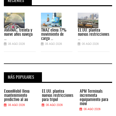
RECIENTES
AMANAC, treinta y
TMAZ eleva 77%
EE.UU. plantea
nueve años navega
movimiento de
nuevas restricciones
...
carga ...
...
.
05 AGO 2026
05 AGO 2026
05 AGO 2026
MÁS POPULARES
ExxonMobil lleva
EE.UU. plantea
APM Terminals
mantenimiento
nuevas restricciones
incrementa
predictivo al au
para tripul
equipamiento para
movi
05 AGO 2026
05 AGO 2026
05 AGO 2026