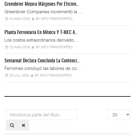
Greenbrier Mejora Márgenes Por Eficien…
Greenbrier Companies incrementó la …
04-AGO-2026
BY INFO-TRANSPORTES
Planta Ferroviaria En México Y T-MEC A…
Los costos extraordinarios derivado…
02-AGO-2026
BY INFO-TRANSPORTES
Semarnat Declara Concluida La Contenci…
Ferromex concluyó las labores de co…
30-JUL-2026
BY INFO-TRANSPORTES
Introduzca
Cantidad
parte
a
del
mostrar
título