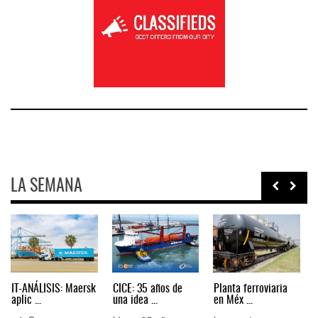
LA SEMANA
AMANAC, treinta y
TMAZ eleva 77%
EE.UU. plantea
nueve a ...
movimiento ...
nuevas res ...