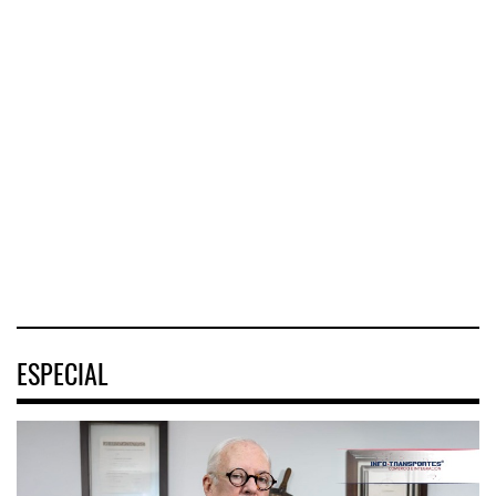
Greenbrier mejora
márgene ...
IT-ANÁLISIS:
La implementación
Mercado Pago ...
de ENAM ...
Greenbrier
⮕ DHL despliega
Companies
La
logística
incrementó la
implementación
humanitaria tras
rentabilidad de su
de la Estrategia
terremotos en
negocio de m
Nacional de
Venezuel
Movilidad
(ENAMOV)
04 AGO 2026
04 AGO 2026
03 AGO 2026
ESPECIAL