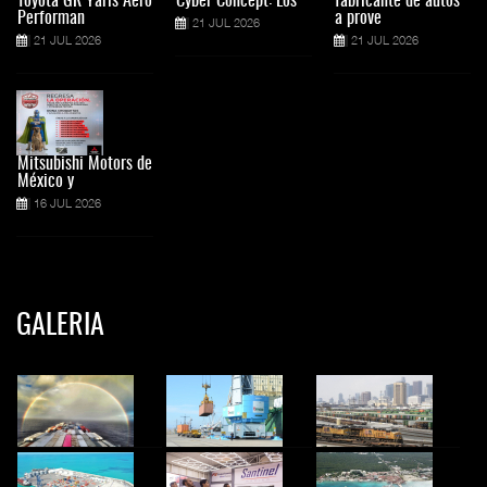
Toyota GR Yaris Aero
Cyber Concept: Los
fabricante de autos
Performan
a prove
21 JUL 2026
21 JUL 2026
21 JUL 2026
Mitsubishi Motors de
México y
16 JUL 2026
GALERIA