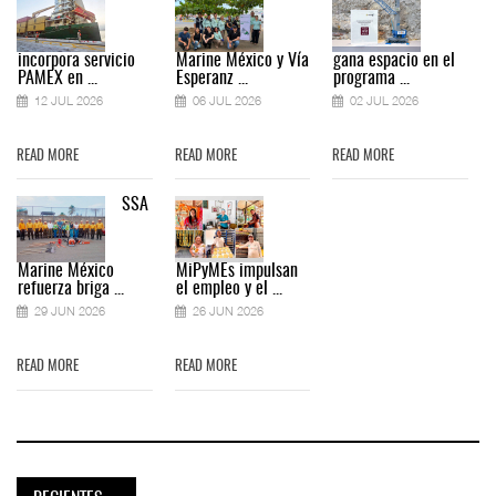
incorpora servicio
Marine México y Vía
gana espacio en el
PAMEX en ...
Esperanz ...
programa ...
12 JUL 2026
06 JUL 2026
02 JUL 2026
READ MORE
READ MORE
READ MORE
SSA
Marine México
MiPyMEs impulsan
refuerza briga ...
el empleo y el ...
29 JUN 2026
26 JUN 2026
READ MORE
READ MORE