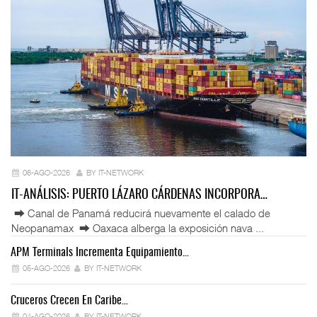
06-AGO-2026
BY IT-NETWORK
IT-ANÁLISIS: PUERTO LÁZARO CÁRDENAS INCORPORA…
⮕ Canal de Panamá reducirá nuevamente el calado de
Neopanamax ⮕ Oaxaca alberga la exposición nava ...
APM Terminals Incrementa Equipamiento…
05-AGO-2026
BY IT-NETWORK
Cruceros Crecen En Caribe…
04-AGO-2026
BY IT-NETWORK