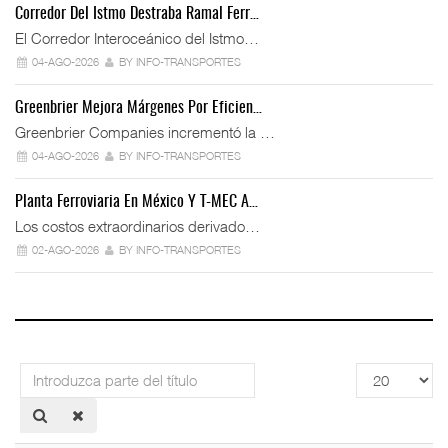
Corredor Del Istmo Destraba Ramal Ferr…
El Corredor Interoceánico del Istmo…
04-AGO-2026
BY INFO-TRANSPORTES
Greenbrier Mejora Márgenes Por Eficien…
Greenbrier Companies incrementó la …
04-AGO-2026
BY INFO-TRANSPORTES
Planta Ferroviaria En México Y T-MEC A…
Los costos extraordinarios derivado…
02-AGO-2026
BY INFO-TRANSPORTES
Introduzca
Cantidad
parte
a
del
mostrar
título