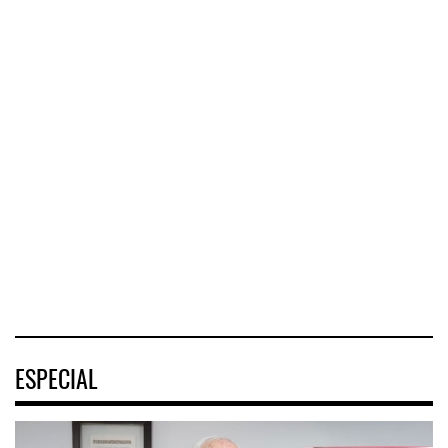
Corredor del Istmo
Corredor Jalisco-
destra ...
Nayarit ...
Cruceros crecen en
Caribe ...
El Corredor
El corredor
COZUMEL, Méx.
Interoceánico del
metropolitano que
— El arribo de
Istmo de
conecta Jalisco y
pasajeros en
Tehuantepec (CIIT)
Nayarit inició la
cruceros a la
destrabó
turística
04 AGO 2026
04 AGO 2026
04 AGO 2026
ESPECIAL