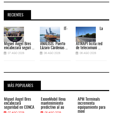
RECIENTES
IT-
La
Miguel Ángel Bres
ANÁLISIS: Puerto
ATTRAPI licita red
encabezará seguri ...
Lázaro Cárdenas ...
de telecomuni ...
07 AGO 2026
06 AGO 2026
06 AGO 2026
MÁS POPULARES
Miguel Ángel Bres
ExxonMobil lleva
APM Terminals
encabezará
mantenimiento
incrementa
seguridad en CONCA
predictivo al au
equipamiento para
movi
07 AGO 2026
05 AGO 2026