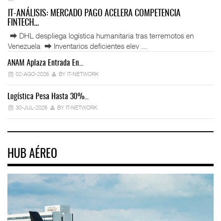
IT-ANÁLISIS: MERCADO PAGO ACELERA COMPETENCIA
FINTECH…
⮕ DHL despliega logística humanitaria tras terremotos en
Venezuela ⮕ Inventarios deficientes elev ...
ANAM Aplaza Entrada En…
IT
02-AGO-2026
BY IT-NETWORK
Logística Pesa Hasta 30%…
Ex
30-JUL-2026
BY IT-NETWORK
HUB AÉREO