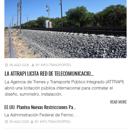
06-AGO-2026
BY INFO-TRANSPORTES
LA ATTRAPI LICITA RED DE TELECOMUNICACIO…
La Agencia de Trenes y Transporte Público Integrado (ATTRAPI)
abrió una licitación pública internacional para contratar el
diseño, suministro, instalación,
READ MORE
EE.UU. Plantea Nuevas Restricciones Pa…
La Administración Federal de Ferroc…
05-AGO-2026
BY INFO-TRANSPORTES