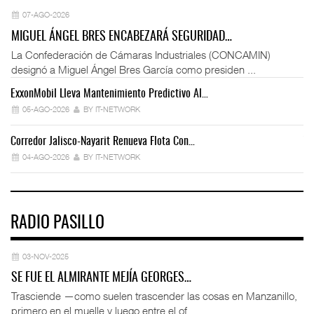
07-AGO-2026
MIGUEL ÁNGEL BRES ENCABEZARÁ SEGURIDAD…
La Confederación de Cámaras Industriales (CONCAMIN)
designó a Miguel Ángel Bres García como presiden ...
ExxonMobil Lleva Mantenimiento Predictivo Al…
La
05-AGO-2026
BY IT-NETWORK
Corredor Jalisco-Nayarit Renueva Flota Con…
Tr
04-AGO-2026
BY IT-NETWORK
RADIO PASILLO
03-NOV-2025
SE FUE EL ALMIRANTE MEJÍA GEORGES…
Trasciende —como suelen trascender las cosas en Manzanillo,
primero en el muelle y luego entre el of ...