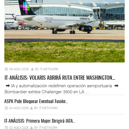
06-AGO-2026
BY IT-NETWORK
IT-ANÁLISIS: VOLARIS ABRIRÁ RUTA ENTRE WASHINGTON…
⮕ IA y automatización redefinen operación aeroportuaria ⮕
Bombardier exhibe Challenger 3500 en LA ...
ASPA Pide Bloquear Eventual Fusión…
IT
04-AGO-2026
BY IT-NETWORK
IT-ANÁLISIS: Primera Mujer Dirigirá IATA…
IT
02-AGO-2026
BY IT-NETWORK