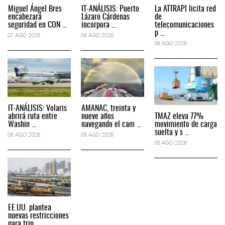
Miguel Ángel Bres
IT-ANÁLISIS: Puerto
La ATTRAPI licita red
encabezará
Lázaro Cárdenas
de
seguridad en CON ...
incorpora ...
telecomunicaciones
p ...
07 AGO 2026
06 AGO 2026
06 AGO 2026
IT-ANÁLISIS: Volaris
AMANAC, treinta y
abrirá ruta entre
nueve años
TMAZ eleva 77%
Washin ...
navegando el cam ...
movimiento de carga
suelta y s ...
06 AGO 2026
05 AGO 2026
05 AGO 2026
EE.UU. plantea
nuevas restricciones
para trip ...