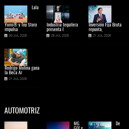
Lala
Yomi® y Toy Story
Industria tequilera
Inversión Fija Bruta
impulsa
presenta l
repunta,
30 JUL 2026
28 JUL 2026
21 JUL 2026
Rodrigo Molina gana
la Beca Ar
21 JUL 2026
AUTOMOTRIZ
MG
De
GO! y