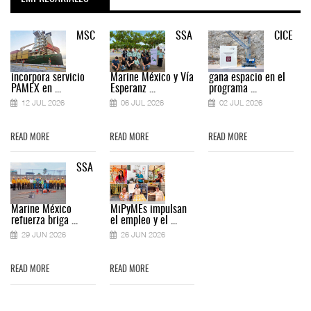
MSC
SSA
CICE
incorpora servicio
Marine México y Vía
gana espacio en el
PAMEX en ...
Esperanz ...
programa ...
12 JUL 2026
06 JUL 2026
02 JUL 2026
READ MORE
READ MORE
READ MORE
SSA
Marine México
MiPyMEs impulsan
refuerza briga ...
el empleo y el ...
29 JUN 2026
26 JUN 2026
READ MORE
READ MORE