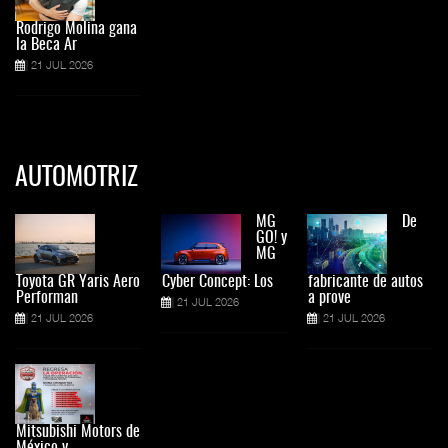
Rodrigo Molina gana
la Beca Ar
21 JUL 2026
AUTOMOTRIZ
MG
De
GO! y
MG
Toyota GR Yaris Aero
Cyber Concept: Los
fabricante de autos
Performan
a prove
21 JUL 2026
21 JUL 2026
21 JUL 2026
Mitsubishi Motors de
México y