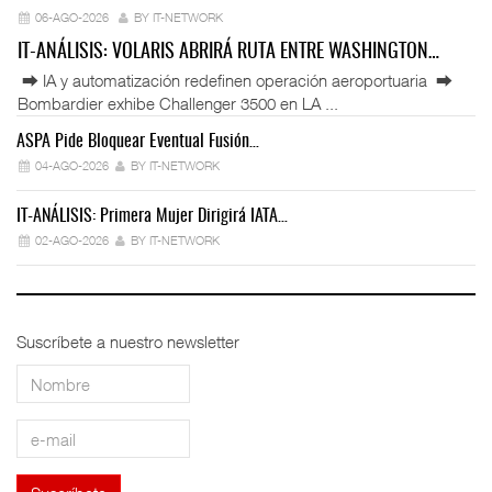
06-AGO-2026
BY IT-NETWORK
IT-ANÁLISIS: VOLARIS ABRIRÁ RUTA ENTRE WASHINGTON…
⮕ IA y automatización redefinen operación aeroportuaria ⮕
Bombardier exhibe Challenger 3500 en LA ...
ASPA Pide Bloquear Eventual Fusión…
IT
04-AGO-2026
BY IT-NETWORK
IT-ANÁLISIS: Primera Mujer Dirigirá IATA…
IT
02-AGO-2026
BY IT-NETWORK
Suscríbete a nuestro newsletter