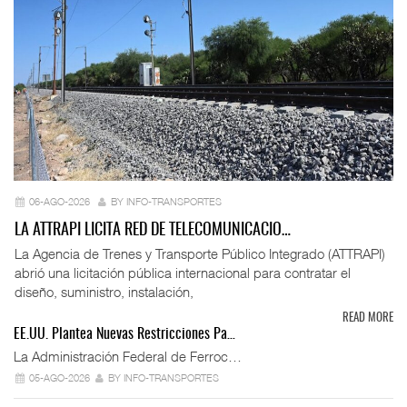
06-AGO-2026
BY INFO-TRANSPORTES
LA ATTRAPI LICITA RED DE TELECOMUNICACIO…
La Agencia de Trenes y Transporte Público Integrado (ATTRAPI)
abrió una licitación pública internacional para contratar el
diseño, suministro, instalación,
READ MORE
EE.UU. Plantea Nuevas Restricciones Pa…
La Administración Federal de Ferroc…
05-AGO-2026
BY INFO-TRANSPORTES