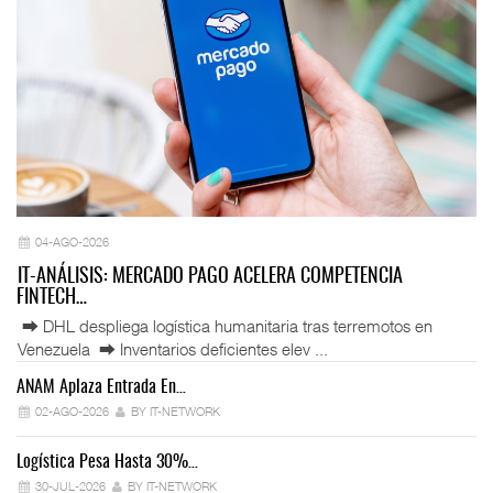
04-AGO-2026
IT-ANÁLISIS: MERCADO PAGO ACELERA COMPETENCIA
FINTECH…
⮕ DHL despliega logística humanitaria tras terremotos en
Venezuela ⮕ Inventarios deficientes elev ...
ANAM Aplaza Entrada En…
IT
02-AGO-2026
BY IT-NETWORK
Logística Pesa Hasta 30%…
Ex
30-JUL-2026
BY IT-NETWORK