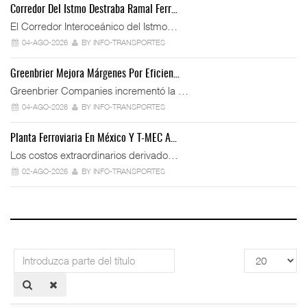
Corredor Del Istmo Destraba Ramal Ferr…
El Corredor Interoceánico del Istmo…
04-AGO-2026
BY INFO-TRANSPORTES
Greenbrier Mejora Márgenes Por Eficien…
Greenbrier Companies incrementó la …
04-AGO-2026
BY INFO-TRANSPORTES
Planta Ferroviaria En México Y T-MEC A…
Los costos extraordinarios derivado…
02-AGO-2026
BY INFO-TRANSPORTES
Introduzca
Cantidad
parte
a
del
mostrar
título