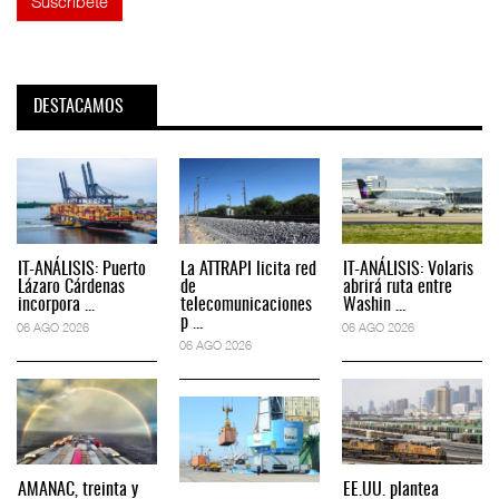
DESTACAMOS
IT-ANÁLISIS: Puerto
La ATTRAPI licita red
IT-ANÁLISIS: Volaris
Lázaro Cárdenas
de
abrirá ruta entre
incorpora ...
telecomunicaciones
Washin ...
p ...
06 AGO 2026
06 AGO 2026
06 AGO 2026
AMANAC, treinta y
EE.UU. plantea