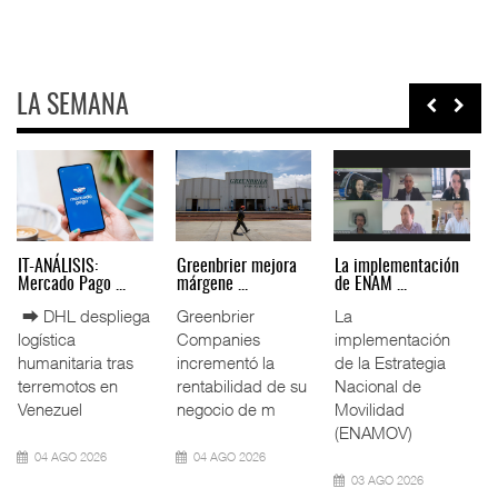
LA SEMANA
IT-ANÁLISIS: Puerto
La ATTRAPI licita
IT-ANÁLISIS: Volaris
Lázar ...
red de ...
abri ...
⮕ Canal de
La Agencia de
⮕ IA y
Panamá reducirá
Trenes y
automatización
nuevamente el
Transporte Público
redefinen
calado de
Integrado
operación
Neopanamax ⮕
(ATTRAPI) abri
aeroportuaria ⮕
Bomba
06 AGO 2026
06 AGO 2026
06 AGO 2026