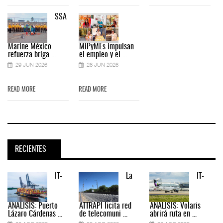
SSA
Marine México
MiPyMEs impulsan
refuerza briga ...
el empleo y el ...
29 JUN 2026
26 JUN 2026
READ MORE
READ MORE
RECIENTES
IT-
La
IT-
ANÁLISIS: Puerto
ATTRAPI licita red
ANÁLISIS: Volaris
Lázaro Cárdenas ...
de telecomuni ...
abrirá ruta en ...