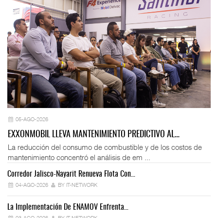
05-AGO-2026
EXXONMOBIL LLEVA MANTENIMIENTO PREDICTIVO AL…
La reducción del consumo de combustible y de los costos de
mantenimiento concentró el análisis de em ...
Corredor Jalisco-Nayarit Renueva Flota Con…
Tr
04-AGO-2026
BY IT-NETWORK
La Implementación De ENAMOV Enfrenta…
Dé
03-AGO-2026
BY IT-NETWORK