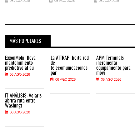
06 AGO 2026
06 AGO 2026
06 AGO 2026
MÁS POPULARES
ExxonMobil lleva
La ATTRAPI licita red
APM Terminals
mantenimiento
de
incrementa
predictivo al au
telecomunicaciones
equipamiento para
par
movi
05 AGO 2026
06 AGO 2026
05 AGO 2026
IT-ANÁLISIS: Volaris
abrirá ruta entre
Washingt
06 AGO 2026