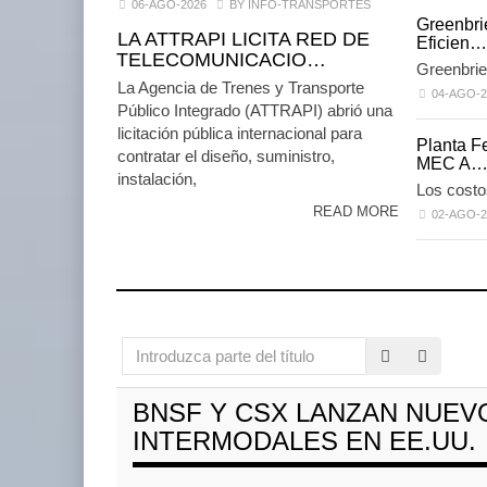
06-AGO-2026
BY INFO-TRANSPORTES
La ATTRA
Greenbri
telecomu
LA ATTRAPI LICITA RED DE
Eficien…
TELECOMUNICACIO…
06 AGO 
Greenbrie
La Agencia de Trenes y Transporte
04-AGO-2
Público Integrado (ATTRAPI) abrió una
licitación pública internacional para
Planta Fe
AMANAC, treinta y nueve
contratar el diseño, suministro,
MEC A
años navegando el cam ...
instalación,
Los costo
05 AGO 2026
READ MORE
02-AGO-2
Miguel Ángel Bres enca
en CONCA
07 AGO 2026
Introduzca
parte
ExxonMobil lleva manten
del
al au
BNSF Y CSX LANZAN NUEV
TMAZ eleva 77% movimiento
título
05 AGO 2026
de carga suelta y s ...
INTERMODALES EN EE.UU.
05 AGO 2026