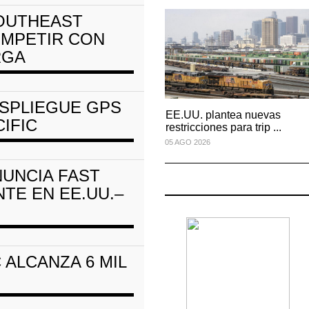
ta equipamiento
APM Terminals incrementa equipamiento
para movi
SOUTHEAST
05 AGO 2026
OMPETIR CON
RGA
e
La ATTRAPI licita red de
telecomunicaciones par
SPLIEGUE GPS
06 AGO 2026
EE.UU. plantea nuevas
EE.UU. plantea nuevas
IFIC
restricciones para trip ...
restricciones para trip ...
05 AGO 2026
05 AGO 2026
NUNCIA FAST
TE EN EE.UU.–
C ALCANZA 6 MIL