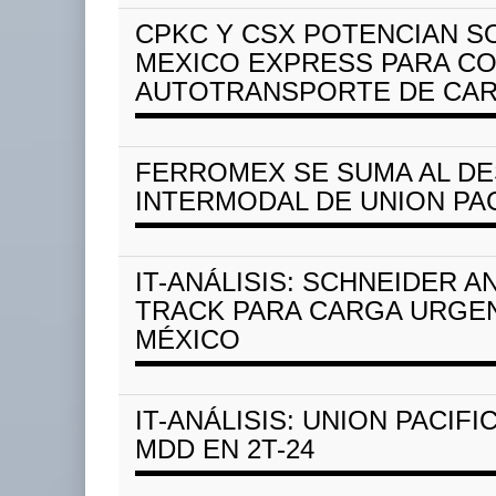
APM Terminals incremen
para movi
CPKC Y CSX POTENCIAN 
05 AGO 2026
MEXICO EXPRESS PARA C
AUTOTRANSPORTE DE CA
La ATTRAPI licita red d
telecomunicaciones par
FERROMEX SE SUMA AL DE
06 AGO 2026
EE.UU. plantea nuevas
INTERMODAL DE UNION PAC
restricciones para trip ...
05 AGO 2026
IT-ANÁLISIS: SCHNEIDER A
TRACK PARA CARGA URGEN
MÉXICO
IT-ANÁLISIS: UNION PACIFI
MDD EN 2T-24