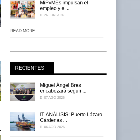
MiPyMEs impulsan el
empleo y el ...
26 JUN 2026
READ MORE
READ MORE
La ATTRAPI licita red de
La ATTRAPI licita red de
telecomunicaciones p ...
telecomunicaciones p ...
06 AGO 2026
06 AGO 2026
RECIENTES
Miguel Ángel Bres
encabezará seguri ...
07 AGO 2026
IT-ANÁLISIS: Volaris abrirá
IT-ANÁLISIS: Volaris abrir
ruta entre Washin ...
ruta entre Washin ...
ro
IT-ANÁLISIS: Puerto Lázaro
Cárdenas ...
06 AGO 2026
06 AGO 2026
06 AGO 2026