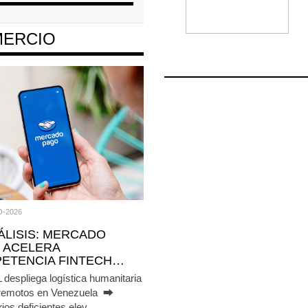
ERCIO
O-2026
NÁLISIS: MERCADO
 ACELERA
ETENCIA FINTECH…
espliega logística humanitaria
erremotos en Venezuela ⮕
ios deficientes elev ...