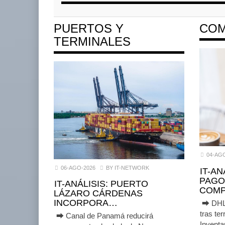
PUERTOS Y
COM
TERMINALES
04-AG
06-AGO-2026
BY IT-NETWORK
IT-A
PAGO
IT-ANÁLISIS: PUERTO
COMP
LÁZARO CÁRDENAS
INCORPORA…
⮕ DHL d
tras t
⮕ Canal de Panamá reducirá
Inventar