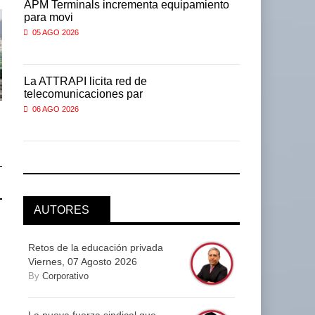
APM Terminals incrementa equipamiento
APM Termin
para movi
para movi
05 AGO 2026
05 AGO 2026
La ATTRAPI licita red de
La ATTRAPI 
telecomunicaciones par
telecomunic
06 AGO 2026
06 AGO 2026
EE.UU. plantea nuevas
EE.UU. plantea nuevas
restricciones para trip ...
restricciones para trip ...
05 AGO 2026
05 AGO 2026
AUTORES
Retos de la educación privada
Viernes, 07 Agosto 2026
By
Corporativo