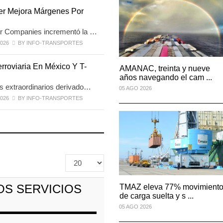
PI licita red de
La ATTRAPI licita red de
er Mejora Márgenes Por
ni ...
telecomuni ...
2026
06 AGO 2026
r Companies incrementó la …
026
BY INFO-TRANSPORTES
rroviaria En México Y T-
AMANAC, treinta y nueve
AMANAC, treinta y nueve
…
años navegando el cam ...
años navegando el cam ...
s extraordinarios derivado…
05 AGO 2026
05 AGO 2026
026
BY INFO-TRANSPORTES
bezará seguridad
Miguel Ángel Bres encabezará seguridad
en CONCA
07 AGO 2026
Cantidad
a
imiento predictivo
ExxonMobil lleva mantenimiento predicti
mostrar
al au
OS SERVICIOS
TMAZ eleva 77% movimiento
TMAZ eleva 77% movimient
05 AGO 2026
de carga suelta y s ...
de carga suelta y s ...
05 AGO 2026
05 AGO 2026