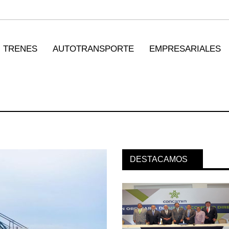
TRENES
AUTOTRANSPORTE
EMPRESARIALES
DESTACAMOS
orpora servicio
MSC incorpora servicio
n ...
PAMEX en ...
026
12 JUL 2026