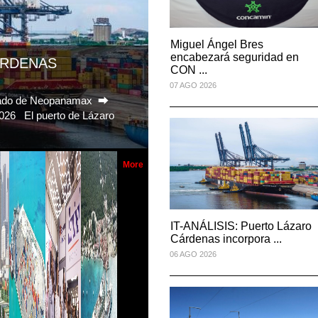
READ MORE
ine México y Vía
SSA Marine México y Vía
Miguel Ángel Bres
Miguel Ángel Bres
 ...
Esperanz ...
encabezará seguridad en
encabezará seguridad en
026
06 JUL 2026
CON ...
CON ...
ECOMUNICACIONES
07 AGO 2026
07 AGO 2026
READ MORE
rado (ATTRAPI) abrió una
eño, suministro, instala...
na espacio en el
CICE gana espacio en el
 ...
programa ...
026
02 JUL 2026
More
READ MORE
IT-ANÁLISIS: Puerto Lázaro
IT-ANÁLISIS: Puerto Lázaro
ine México refuerza
SSA Marine México refuer
Cárdenas incorpora ...
Cárdenas incorpora ...
briga ...
06 AGO 2026
06 AGO 2026
026
29 JUN 2026
READ MORE