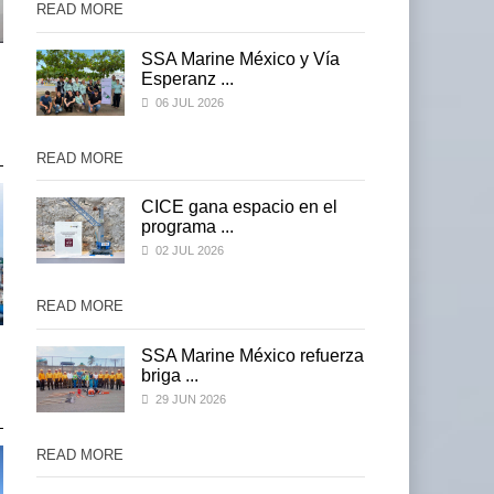
READ MORE
READ MORE
SSA Marine México y Vía
Miguel Ángel Bres
Miguel Ángel Bres
Esperanz ...
encabezará seguridad en
encabezará seguridad en
06 JUL 2026
CON ...
CON ...
07 AGO 2026
07 AGO 2026
READ MORE
READ MORE
CICE gana espacio en el
programa ...
02 JUL 2026
READ MORE
READ MORE
IT-ANÁLISIS: Puerto Lázaro
IT-ANÁLISIS: Puerto Lázar
za
SSA Marine México refuerza
Cárdenas incorpora ...
Cárdenas incorpora ...
briga ...
06 AGO 2026
06 AGO 2026
29 JUN 2026
READ MORE
READ MORE