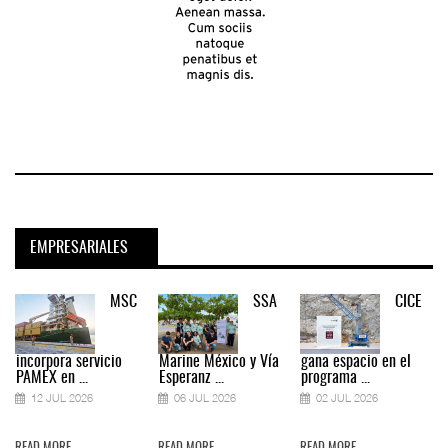
EMPRESARIALES
MSC
SSA
CICE
incorpora servicio
Marine México y Vía
gana espacio en el
PAMEX en ...
Esperanz ...
programa ...
12 JUL 2026
06 JUL 2026
02 JUL 2026