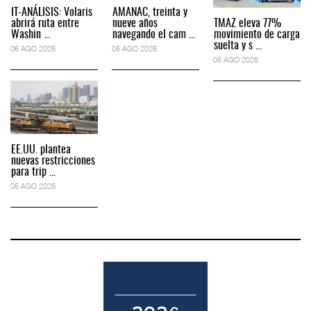
IT-ANÁLISIS: Volaris
AMANAC, treinta y
abrirá ruta entre
nueve años
TMAZ eleva 77%
Washin ...
navegando el cam ...
movimiento de carga
suelta y s ...
06 AGO 2026
05 AGO 2026
05 AGO 2026
EE.UU. plantea
nuevas restricciones
para trip ...
05 AGO 2026