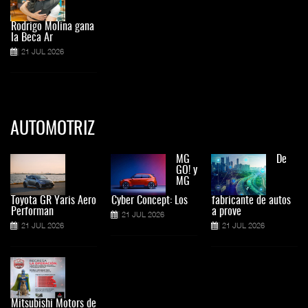
Rodrigo Molina gana
la Beca Ar
21 JUL 2026
AUTOMOTRIZ
MG
De
GO! y
MG
Toyota GR Yaris Aero
Cyber Concept: Los
fabricante de autos
Performan
a prove
21 JUL 2026
21 JUL 2026
21 JUL 2026
Mitsubishi Motors de