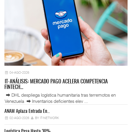
04-AGO-2026
IT-ANÁLISIS: MERCADO PAGO ACELERA COMPETENCIA
FINTECH…
⮕ DHL despliega logística humanitaria tras terremotos en
Venezuela ⮕ Inventarios deficientes elev ...
ANAM Aplaza Entrada En…
IT
02-AGO-2026
BY IT-NETWORK
Logística Pesa Hasta 30%…
Ex