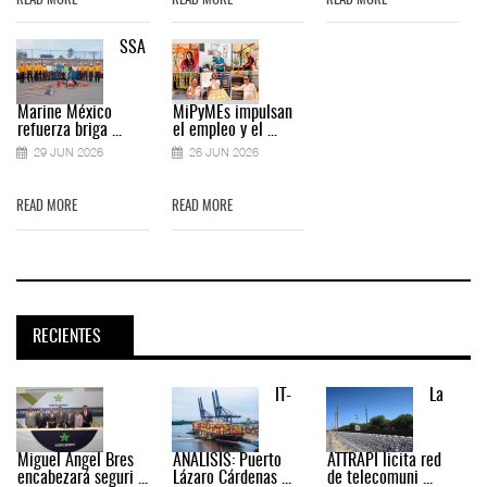
READ MORE
READ MORE
READ MORE
SSA
Marine México
MiPyMEs impulsan
refuerza briga ...
el empleo y el ...
29 JUN 2026
26 JUN 2026
READ MORE
READ MORE
RECIENTES
IT-
La
Miguel Ángel Bres
ANÁLISIS: Puerto
ATTRAPI licita red
encabezará seguri ...
Lázaro Cárdenas ...
de telecomuni ...