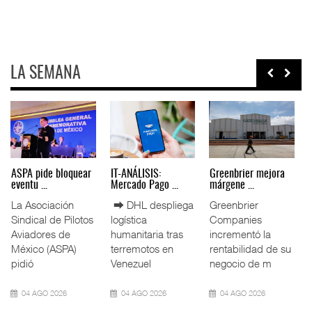
LA SEMANA
Miguel Ángel Bres
IT-ANÁLISIS: Puerto
La ATTRAPI licita
encabez ...
Lázar ...
red de ...
La Confederación
⮕ Canal de
La Agencia de
de Cámaras
Panamá reducirá
Trenes y
Industriales
nuevamente el
Transporte Público
(CONCAMIN)
calado de
Integrado
designó a Migu
Neopanamax ⮕
(ATTRAPI) abri
07 AGO 2026
06 AGO 2026
06 AGO 2026