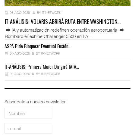
06-AGO-2026
BY IT-NETWORK
IT-ANÁLISIS: VOLARIS ABRIRÁ RUTA ENTRE WASHINGTON…
⮕ IA y automatización redefinen operación aeroportuaria ⮕
Bombardier exhibe Challenger 3500 en LA ...
ASPA Pide Bloquear Eventual Fusión…
IT
04-AGO-2026
BY IT-NETWORK
IT-ANÁLISIS: Primera Mujer Dirigirá IATA…
IT
02-AGO-2026
BY IT-NETWORK
Suscríbete a nuestro newsletter