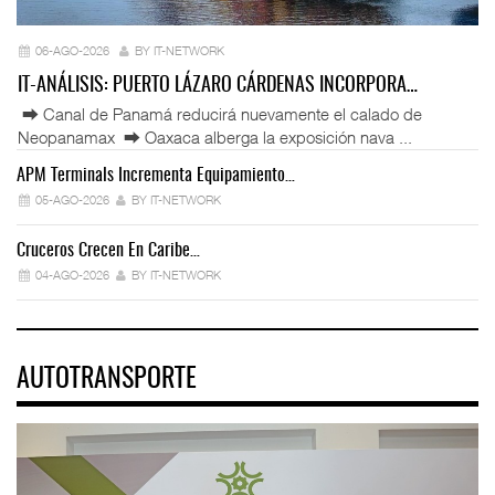
06-AGO-2026
BY IT-NETWORK
IT-ANÁLISIS: PUERTO LÁZARO CÁRDENAS INCORPORA…
⮕ Canal de Panamá reducirá nuevamente el calado de
Neopanamax ⮕ Oaxaca alberga la exposición nava ...
APM Terminals Incrementa Equipamiento…
05-AGO-2026
BY IT-NETWORK
Cruceros Crecen En Caribe…
04-AGO-2026
BY IT-NETWORK
AUTOTRANSPORTE