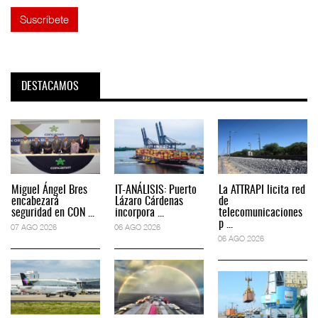
DESTACAMOS
Miguel Ángel Bres
IT-ANÁLISIS: Puerto
La ATTRAPI licita red
encabezará
Lázaro Cárdenas
de
seguridad en CON ...
incorpora ...
telecomunicaciones
p ...
07 AGO 2026
06 AGO 2026
06 AGO 2026