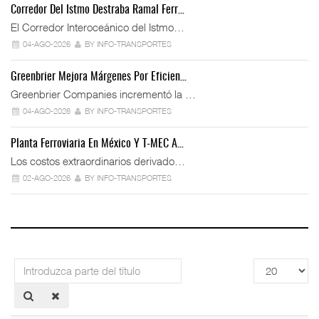
Corredor Del Istmo Destraba Ramal Ferr…
El Corredor Interoceánico del Istmo…
04-AGO-2026
BY INFO-TRANSPORTES
Greenbrier Mejora Márgenes Por Eficien…
Greenbrier Companies incrementó la …
04-AGO-2026
BY INFO-TRANSPORTES
Planta Ferroviaria En México Y T-MEC A…
Los costos extraordinarios derivado…
02-AGO-2026
BY INFO-TRANSPORTES
Introduzca
Cantidad
parte
a
del
mostrar
título