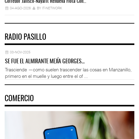
Corredor Jalisco-Nayarit Renueva Flota Con…
Tr
04-AGO-2026
BY IT-NETWORK
RADIO PASILLO
03-NOV-2025
SE FUE EL ALMIRANTE MEJÍA GEORGES…
Trasciende —como suelen trascender las cosas en Manzanillo,
primero en el muelle y luego entre el of ...
COMERCIO