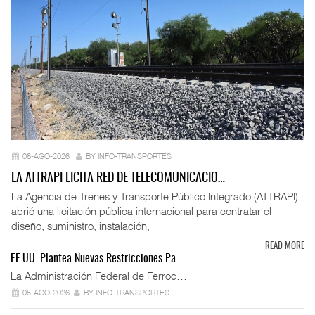
06-AGO-2026
BY INFO-TRANSPORTES
LA ATTRAPI LICITA RED DE TELECOMUNICACIO…
La Agencia de Trenes y Transporte Público Integrado (ATTRAPI)
abrió una licitación pública internacional para contratar el
diseño, suministro, instalación,
READ MORE
EE.UU. Plantea Nuevas Restricciones Pa…
La Administración Federal de Ferroc…
05-AGO-2026
BY INFO-TRANSPORTES