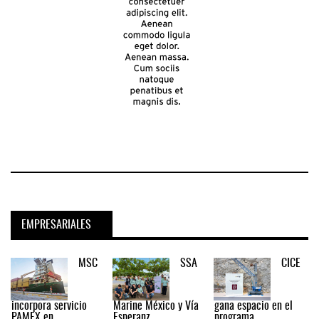
EMPRESARIALES
MSC
SSA
CICE
incorpora servicio
Marine México y Vía
gana espacio en el
PAMEX en ...
Esperanz ...
programa ...