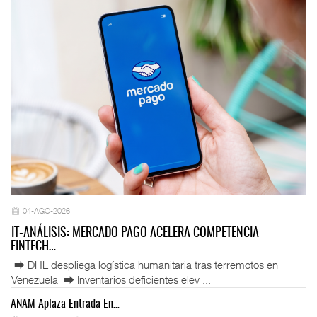
04-AGO-2026
IT-ANÁLISIS: MERCADO PAGO ACELERA COMPETENCIA
FINTECH…
⮕ DHL despliega logística humanitaria tras terremotos en
Venezuela ⮕ Inventarios deficientes elev ...
ANAM Aplaza Entrada En…
IT