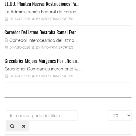
EE.UU. Plantea Nuevas Restricciones Pa…
La Administración Federal de Ferroc…
05-AGO-2026
BY INFO-TRANSPORTES
Corredor Del Istmo Destraba Ramal Ferr…
El Corredor Interoceánico del Istmo…
04-AGO-2026
BY INFO-TRANSPORTES
Greenbrier Mejora Márgenes Por Eficien…
Greenbrier Companies incrementó la …
04-AGO-2026
BY INFO-TRANSPORTES
Introduzca
Cantidad
parte
a
del
mostrar
título