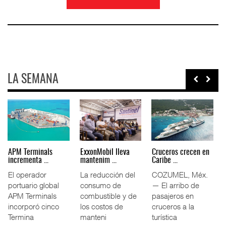
LA SEMANA
wagen Truck &
Intermodal impulsa
APM Terminals
ExxonMobi
...
11.5% ...
incrementa ...
mantenim 
wagen Truck
El tráfico
El operador
La reduc
 México
ferroviario
portuario global
consumo
BM) acordó
mexicano creció
APM Terminals
combusti
a Cámara
11.5% interanual
incorporó cinco
los cost
durante la
Termina
manteni