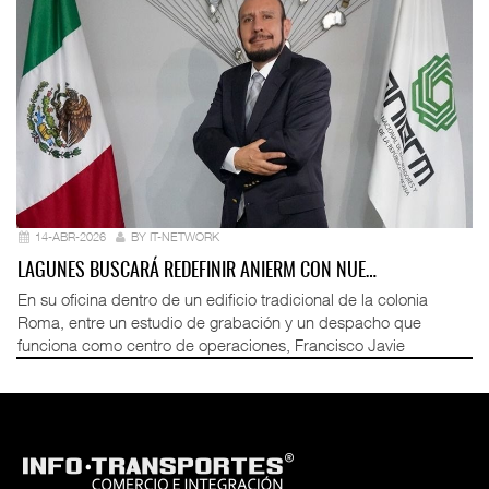
14-ABR-2026
BY IT-NETWORK
LAGUNES BUSCARÁ REDEFINIR ANIERM CON NUE…
En su oficina dentro de un edificio tradicional de la colonia
Roma, entre un estudio de grabación y un despacho que
funciona como centro de operaciones, Francisco Javie