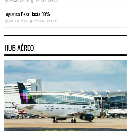
02-AGO-2026
BY IT-NETWORK
Logística Pesa Hasta 30%…
Ex
30-JUL-2026
BY IT-NETWORK
HUB AÉREO