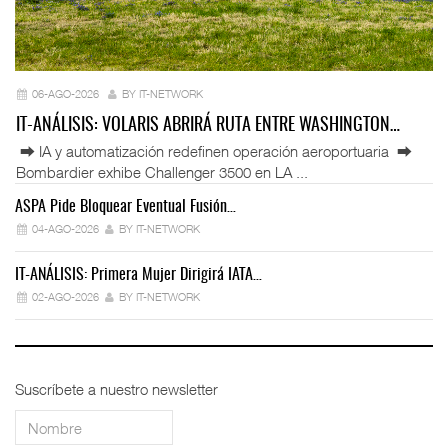
06-AGO-2026
BY IT-NETWORK
IT-ANÁLISIS: VOLARIS ABRIRÁ RUTA ENTRE WASHINGTON…
⮕ IA y automatización redefinen operación aeroportuaria ⮕
Bombardier exhibe Challenger 3500 en LA ...
ASPA Pide Bloquear Eventual Fusión…
IT
04-AGO-2026
BY IT-NETWORK
IT-ANÁLISIS: Primera Mujer Dirigirá IATA…
IT
02-AGO-2026
BY IT-NETWORK
Suscríbete a nuestro newsletter