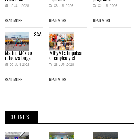
12 JUL 2026
06 JUL 2026
02 JUL 2026
READ MORE
READ MORE
READ MORE
SSA
Marine México
MiPyMEs impulsan
refuerza briga ...
el empleo y el ...
29 JUN 2026
26 JUN 2026
READ MORE
READ MORE
RECIENTES