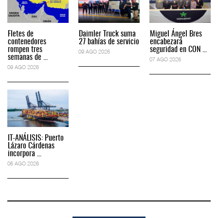
Fletes de
Daimler Truck suma
Miguel Ángel Bres
contenedores
27 bahías de servicio
encabezará
rompen tres
seguridad en CON ...
09 AGO 2026
semanas de ...
07 AGO 2026
09 AGO 2026
IT-ANÁLISIS: Puerto
Lázaro Cárdenas
incorpora ...
06 AGO 2026