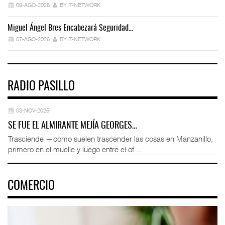
09-AGO-2026
BY IT-NETWORK
Miguel Ángel Bres Encabezará Seguridad…
Co
07-AGO-2026
BY IT-NETWORK
RADIO PASILLO
03-NOV-2025
SE FUE EL ALMIRANTE MEJÍA GEORGES…
Trasciende —como suelen trascender las cosas en Manzanillo,
primero en el muelle y luego entre el of ...
COMERCIO