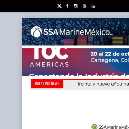
Kanasín, evitar crisis amb
Treinta y nueve años n
BREAKING NEWS
también ha redefini