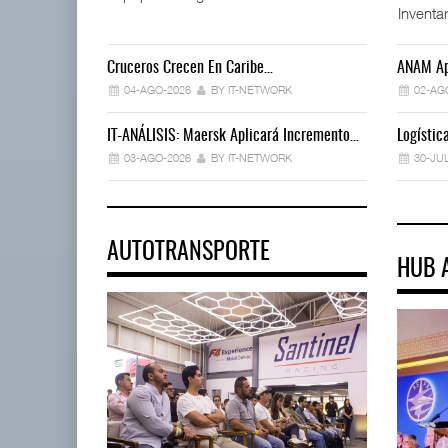
Inventar
Cruceros Crecen En Caribe…
ANAM Ap
04-AGO-2026
BY IT-NETWORK
02-AG
IT-ANÁLISIS: Maersk Aplicará Incremento…
Logísti
03-AGO-2026
BY IT-NETWORK
30-JU
AUTOTRANSPORTE
HUB 