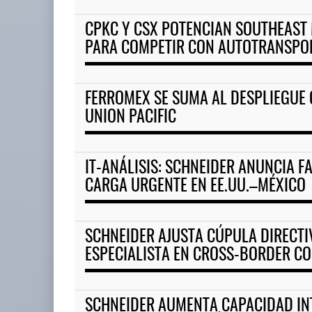
CPKC Y CSX POTENCIAN SOUTHEAST
APM Terminals incrementa e
PARA COMPETIR CON AUTOTRANSPO
05 AGO 2026
FERROMEX SE SUMA AL DESPLIEGUE
Corredor del Istmo destraba ramal
UNION PACIFIC
ferroviario ...
04 AGO 2026
IT-ANÁLISIS: SCHNEIDER ANUNCIA F
CARGA URGENTE EN EE.UU.–MÉXICO
SCHNEIDER AJUSTA CÚPULA DIRECTI
ESPECIALISTA EN CROSS-BORDER C
SCHNEIDER AUMENTA CAPACIDAD IN