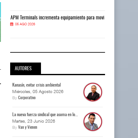
vi
APM Terminals incrementa equipamiento para movi
APM Terminals
05 AGO 2026
05 AGO 2026
Corredor del Istmo destraba ramal
Corredor del Istmo destraba ram
ferroviario ...
ferroviario ...
04 AGO 2026
04 AGO 2026
AUTORES
Kanasín, evitar crisis ambiental
Miércoles, 05 Agosto 2026
By
Corporativo
La nueva fuerza sindical que asoma en lo...
Martes, 23 Junio 2026
By
Van y Vienen