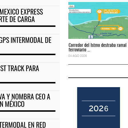
 MEXICO EXPRESS
quipamiento para movi
APM Terminals incrementa equipamiento para mo
RTE DE CARGA
05 AGO 2026
 GPS INTERMODAL DE
Corredor del Istmo destraba ramal
Corredor del Istmo destraba ramal
ferroviario ...
ferroviario ...
04 AGO 2026
04 AGO 2026
AST TRACK PARA
VA Y NOMBRA CEO A
ON MÉXICO
TERMODAL EN RED