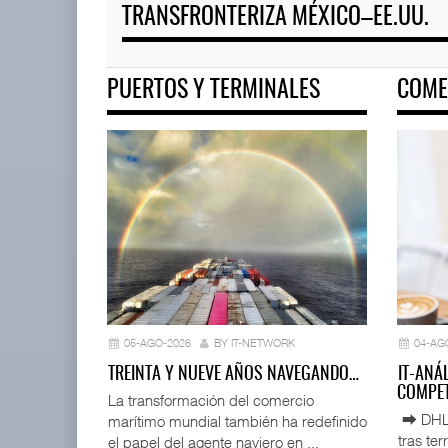
TRANSFRONTERIZA MÉXICO–EE.UU.
PUERTOS Y TERMINALES
COME
05-AGO-2026
BY IT-NETWORK
04-AG
TREINTA Y NUEVE AÑOS NAVEGANDO…
IT-ANÁ
COMPET
La transformación del comercio
⮕ DHL d
marítimo mundial también ha redefinido
tras te
el papel del agente naviero en ...