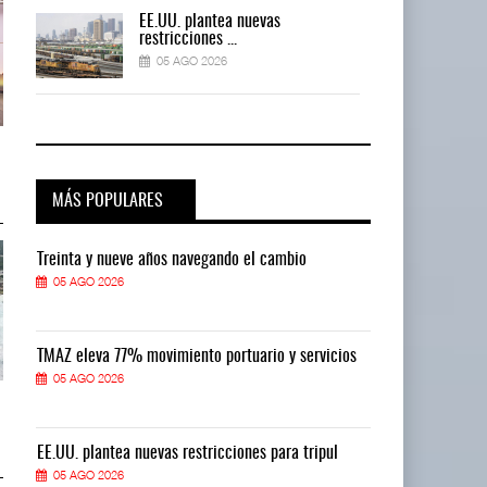
EE.UU. plantea nuevas
restricciones ...
05 AGO 2026
ExxonMobil lleva mantenimiento
ExxonMobil lleva mantenimiento
predictivo al ...
predictivo al ...
05 AGO 2026
05 AGO 2026
MÁS POPULARES
Treinta y nueve años navegando el cambio
Treinta y nue
05 AGO 2026
05 AGO 2026
TMAZ eleva 77% movimiento portuario y servicios
TMAZ eleva 77
05 AGO 2026
05 AGO 2026
Cruceros crecen en Caribe
Cruceros crecen en Caribe
mientras bajan ferr ...
mientras bajan ferr ...
04 AGO 2026
04 AGO 2026
EE.UU. plantea nuevas restricciones para tripul
EE.UU. plantea
05 AGO 2026
05 AGO 2026