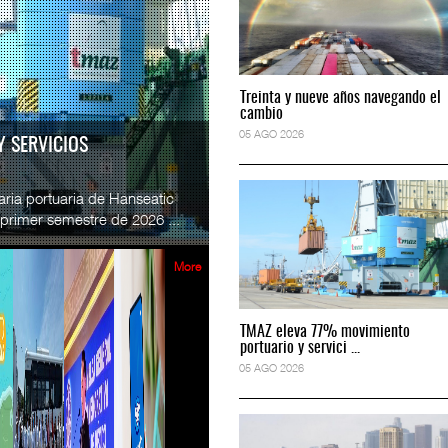
READ MORE
e México y Vía
SSA Marine México y Vía
Treinta y nueve años navegando el
Treinta y nueve años navegando el
.
Esperanz ...
cambio
cambio
2026
06 JUL 2026
05 AGO 2026
05 AGO 2026
RA TRIPULACIONES
READ MORE
 Estados Unidos (FRA, por sus
 espacio en el programa
CICE gana espacio en el progra
tripulaciones ferr...
...
2026
02 JUL 2026
More
READ MORE
TMAZ eleva 77% movimiento
TMAZ eleva 77% movimiento
e México refuerza briga
SSA Marine México refuerza bri
portuario y servici ...
portuario y servici ...
...
05 AGO 2026
05 AGO 2026
2026
29 JUN 2026
READ MORE