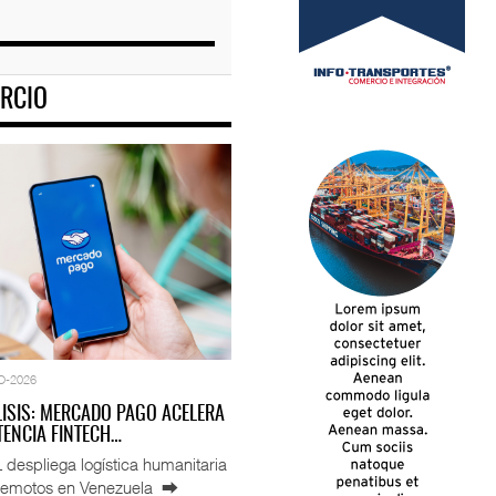
RCIO
O-2026
LISIS: MERCADO PAGO ACELERA
ENCIA FINTECH…
espliega logística humanitaria
rremotos en Venezuela ⮕