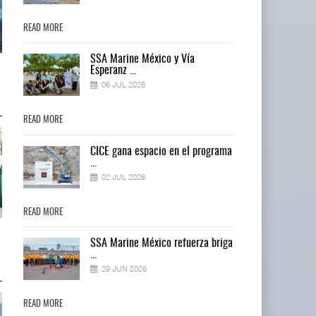
READ MORE
READ MORE
SSA Marine México y Vía
Treinta y nueve años navegando el
Treinta y nueve años navegando 
Esperanz ...
cambio
cambio
06 JUL 2026
05 AGO 2026
05 AGO 2026
READ MORE
READ MORE
ma
CICE gana espacio en el programa
...
02 JUL 2026
READ MORE
READ MORE
TMAZ eleva 77% movimiento
TMAZ eleva 77% movimiento
ga
SSA Marine México refuerza briga
portuario y servici ...
portuario y servici ...
...
05 AGO 2026
05 AGO 2026
29 JUN 2026
READ MORE
READ MORE