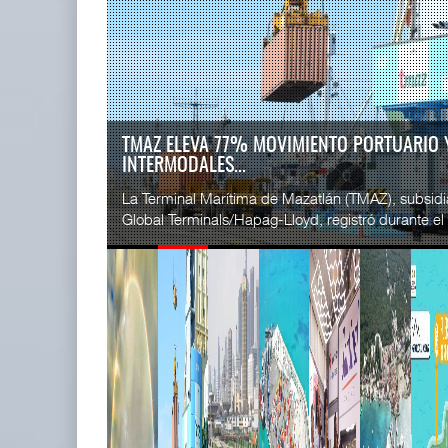
READ MORE
SSA Marin
Treinta y nueve años navegando el
Esperanz ..
cambio
06 JUL 
05 AGO 2026
EE.UU. PLANTEA NUEVAS RESTRICCIONES PA
MEXIC...
READ MORE
La Administración Federal de Ferrocarriles de los
CICE gana
siglas en inglés) propuso nuevas restricciones a las 
...
02 JUL 
READ MORE
TMAZ eleva 77% movimiento
SSA Marin
portuario y servici ...
...
05 AGO 2026
29 JUN 
READ MORE