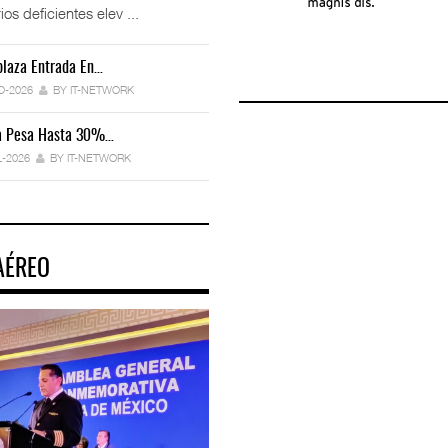
ios deficientes elev ...
laza Entrada En…
IT-ANÁLISIS: Manifestación Electrónica
Endurece…
O-2026
BY IT-NETWORK
29-JUL-2026
BY IT-NETWORK
ca Pesa Hasta 30%…
Exportaciones Elevan Superávit Comerci
L-2026
BY IT-NETWORK
29-JUL-2026
BY IT-NETWORK
AÉREO