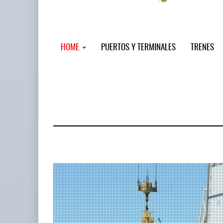
HOME
PUERTOS Y TERMINALES
TRENES
MSC incor
...
12 JUL 