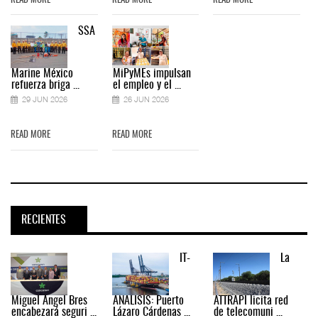
READ MORE
READ MORE
READ MORE
SSA
Marine México
MiPyMEs impulsan
refuerza briga ...
el empleo y el ...
29 JUN 2026
26 JUN 2026
READ MORE
READ MORE
RECIENTES
IT-
La
Miguel Ángel Bres
ANÁLISIS: Puerto
ATTRAPI licita red
encabezará seguri ...
Lázaro Cárdenas ...
de telecomuni ...