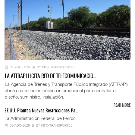
06-AGO-2026
BY INFO-TRANSPORTES
LA ATTRAPI LICITA RED DE TELECOMUNICACIO…
La Agencia de Trenes y Transporte Público Integrado (ATTRAPI)
abrió una licitación pública internacional para contratar el
diseño, suministro, instalación,
READ MORE
EE.UU. Plantea Nuevas Restricciones Pa…
La Administración Federal de Ferroc…
05-AGO-2026
BY INFO-TRANSPORTES