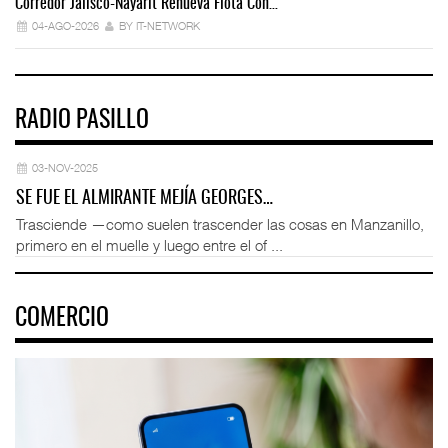
Corredor Jalisco-Nayarit Renueva Flota Con…
Tr
04-AGO-2026
BY IT-NETWORK
RADIO PASILLO
03-NOV-2025
SE FUE EL ALMIRANTE MEJÍA GEORGES…
Trasciende —como suelen trascender las cosas en Manzanillo,
primero en el muelle y luego entre el of ...
COMERCIO