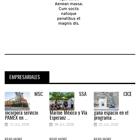
EMPRESARIALES
MSC
SSA
CICE
incorpora servicio
Marine México y Vía
gana espacio en el
PAMEX en ...
Esperanz ...
programa ...
12 JUL 2026
06 JUL 2026
02 JUL 2026