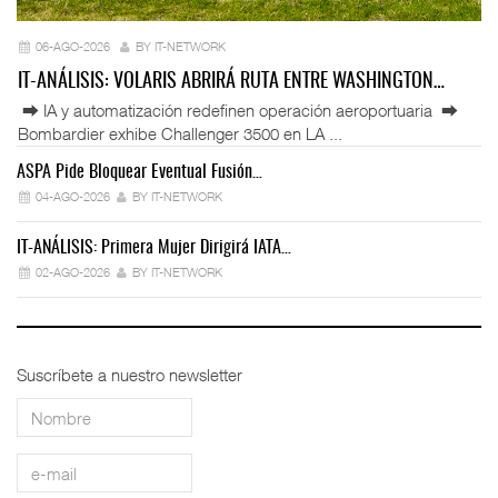
06-AGO-2026
BY IT-NETWORK
IT-ANÁLISIS: VOLARIS ABRIRÁ RUTA ENTRE WASHINGTON…
⮕ IA y automatización redefinen operación aeroportuaria ⮕
Bombardier exhibe Challenger 3500 en LA ...
ASPA Pide Bloquear Eventual Fusión…
IT
04-AGO-2026
BY IT-NETWORK
IT-ANÁLISIS: Primera Mujer Dirigirá IATA…
IT
02-AGO-2026
BY IT-NETWORK
Suscríbete a nuestro newsletter