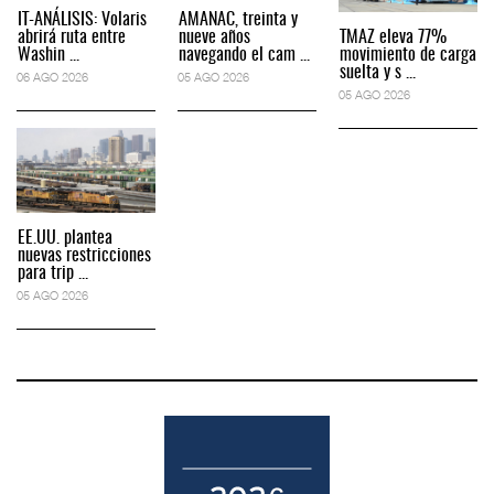
IT-ANÁLISIS: Volaris
AMANAC, treinta y
abrirá ruta entre
nueve años
TMAZ eleva 77%
Washin ...
navegando el cam ...
movimiento de carga
suelta y s ...
06 AGO 2026
05 AGO 2026
05 AGO 2026
EE.UU. plantea
nuevas restricciones
para trip ...
05 AGO 2026