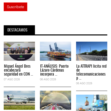
DESTACAMOS
Miguel Ángel Bres
IT-ANÁLISIS: Puerto
La ATTRAPI licita red
encabezará
Lázaro Cárdenas
de
seguridad en CON ...
incorpora ...
telecomunicaciones
p ...
07 AGO 2026
06 AGO 2026
06 AGO 2026