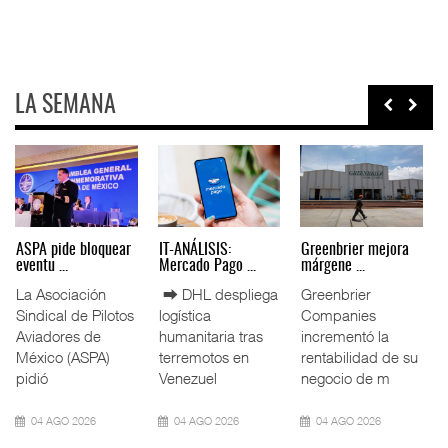
LA SEMANA
Miguel Ángel Bres
IT-ANÁLISIS: Puerto
La ATTRAPI licita
encabez ...
Lázar ...
red de ...
La Confederación
⮕ Canal de
La Agencia de
de Cámaras
Panamá reducirá
Trenes y
Industriales
nuevamente el
Transporte Público
(CONCAMIN)
calado de
Integrado
designó a Migu
Neopanamax ⮕
(ATTRAPI) abri
07 AGO 2026
06 AGO 2026
06 AGO 2026