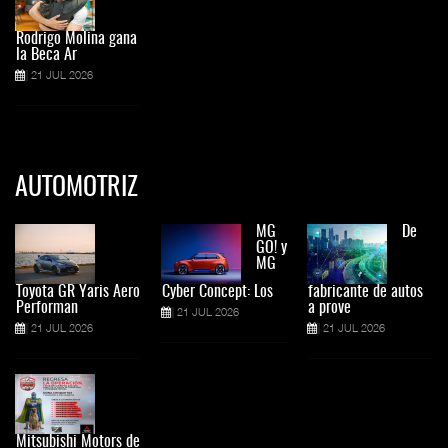
Rodrigo Molina gana
la Beca Ar
21 JUL 2026
AUTOMOTRIZ
MG
De
GO! y
MG
Toyota GR Yaris Aero
Cyber Concept: Los
fabricante de autos
Performan
a prove
21 JUL 2026
21 JUL 2026
21 JUL 2026
Mitsubishi Motors de