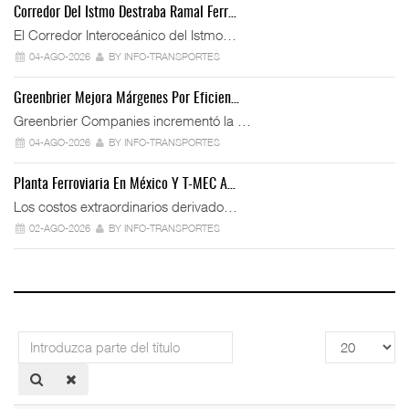
Corredor Del Istmo Destraba Ramal Ferr…
El Corredor Interoceánico del Istmo…
04-AGO-2026
BY INFO-TRANSPORTES
Greenbrier Mejora Márgenes Por Eficien…
Greenbrier Companies incrementó la …
04-AGO-2026
BY INFO-TRANSPORTES
Planta Ferroviaria En México Y T-MEC A…
Los costos extraordinarios derivado…
02-AGO-2026
BY INFO-TRANSPORTES
Introduzca
Cantidad
parte
a
del
mostrar
título