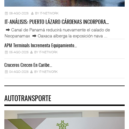
06-AGO-2026
BY IT-NETWORK
IT-ANÁLISIS: PUERTO LÁZARO CÁRDENAS INCORPORA…
⮕ Canal de Panamá reducirá nuevamente el calado de
Neopanamax ⮕ Oaxaca alberga la exposición nava ...
APM Terminals Incrementa Equipamiento…
05-AGO-2026
BY IT-NETWORK
Cruceros Crecen En Caribe…
04-AGO-2026
BY IT-NETWORK
AUTOTRANSPORTE