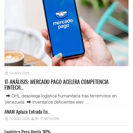
04-AGO-2026
IT-ANÁLISIS: MERCADO PAGO ACELERA COMPETENCIA
FINTECH…
⮕ DHL despliega logística humanitaria tras terremotos en
Venezuela ⮕ Inventarios deficientes elev ...
ANAM Aplaza Entrada En…
IT
02-AGO-2026
BY IT-NETWORK
Logística Pesa Hasta 30%…
Ex