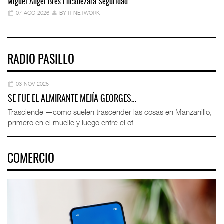
Miguel Ángel Bres Encabezará Seguridad…
Co
07-AGO-2026
BY IT-NETWORK
RADIO PASILLO
03-NOV-2025
SE FUE EL ALMIRANTE MEJÍA GEORGES…
Trasciende —como suelen trascender las cosas en Manzanillo,
primero en el muelle y luego entre el of ...
COMERCIO