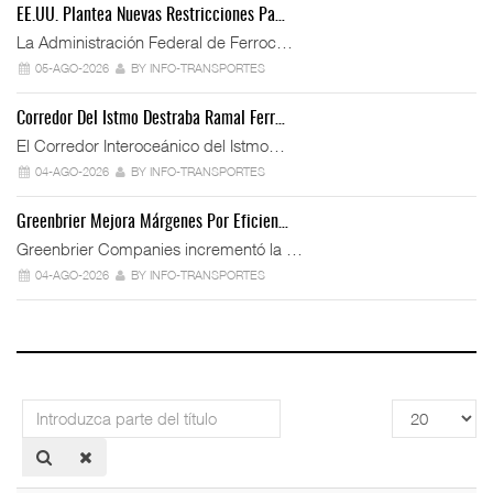
EE.UU. Plantea Nuevas Restricciones Pa…
La Administración Federal de Ferroc…
05-AGO-2026
BY INFO-TRANSPORTES
Corredor Del Istmo Destraba Ramal Ferr…
El Corredor Interoceánico del Istmo…
04-AGO-2026
BY INFO-TRANSPORTES
Greenbrier Mejora Márgenes Por Eficien…
Greenbrier Companies incrementó la …
04-AGO-2026
BY INFO-TRANSPORTES
Introduzca
Cantidad
parte
a
del
mostrar
título