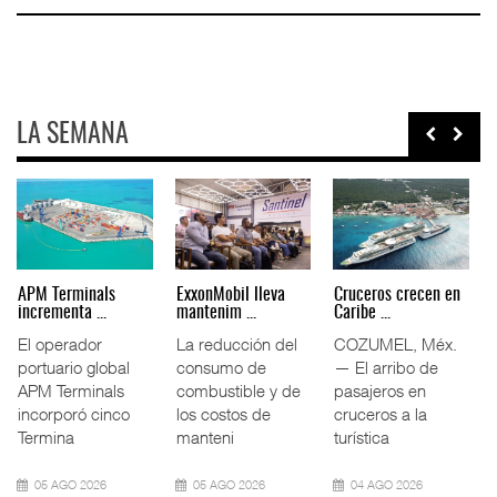
LA SEMANA
Volkswagen Truck &
Intermodal impulsa
APM Terminals
Bus da ...
11.5% ...
incrementa ...
Volkswagen Truck
El tráfico
El operador
& Bus México
ferroviario
portuario global
(VWTBM) acordó
mexicano creció
APM Terminals
con la Cámara
11.5% interanual
incorporó cinco
Nac
durante la
Termina
09 AGO 2026
09 AGO 2026
05 AGO 2026