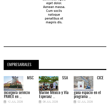
EMPRESARIALES
MSC
SSA
CICE
incorpora servicio
Marine México y Vía
gana espacio en el
PAMEX en ...
Esperanz ...
programa ...
12 JUL 2026
06 JUL 2026
02 JUL 2026