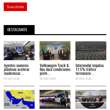
DESTACAMOS
Agentes navieros
Volkswagen Truck &
Intermodal impulsa
plantean acelerar
Bus dará condiciones
11.5% tráfico
modernizac ...
prefe ...
ferroviario ...
09 AGO 2026
09 AGO 2026
09 AGO 2026