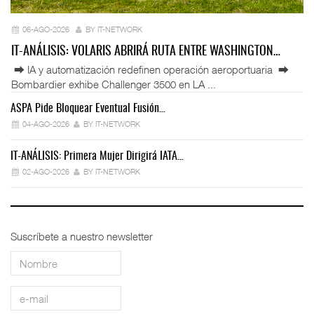
06-AGO-2026
BY IT-NETWORK
IT-ANÁLISIS: VOLARIS ABRIRÁ RUTA ENTRE WASHINGTON…
⮕ IA y automatización redefinen operación aeroportuaria ⮕
Bombardier exhibe Challenger 3500 en LA ...
ASPA Pide Bloquear Eventual Fusión…
IT
04-AGO-2026
BY IT-NETWORK
IT-ANÁLISIS: Primera Mujer Dirigirá IATA…
IT
02-AGO-2026
BY IT-NETWORK
Suscríbete a nuestro newsletter