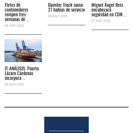
Fletes de
Daimler Truck suma
Miguel Ángel Bres
contenedores
27 bahías de servicio
encabezará
rompen tres
seguridad en CON ...
09 AGO 2026
semanas de ...
07 AGO 2026
09 AGO 2026
IT-ANÁLISIS: Puerto
Lázaro Cárdenas
incorpora ...
06 AGO 2026