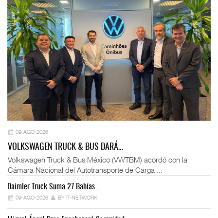
09-AGO-2026
VOLKSWAGEN TRUCK & BUS DARÁ…
Volkswagen Truck & Bus México (VWTBM) acordó con la
Cámara Nacional del Autotransporte de Carga ...
Daimler Truck Suma 27 Bahías…
Ex
09-AGO-2026
BY IT-NETWORK