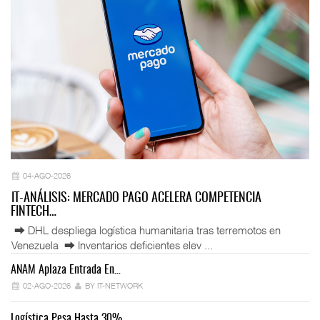
04-AGO-2026
IT-ANÁLISIS: MERCADO PAGO ACELERA COMPETENCIA
FINTECH…
⮕ DHL despliega logística humanitaria tras terremotos en
Venezuela ⮕ Inventarios deficientes elev ...
ANAM Aplaza Entrada En…
IT
02-AGO-2026
BY IT-NETWORK
Logística Pesa Hasta 30%…
Ex