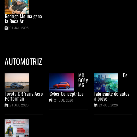
Rodrigo Molina gana
la Beca Ar
21 JUL 2026
AUTOMOTRIZ
MG
De
GO! y
MG
Toyota GR Yaris Aero
Cyber Concept: Los
fabricante de autos
Performan
a prove
21 JUL 2026
21 JUL 2026
21 JUL 2026