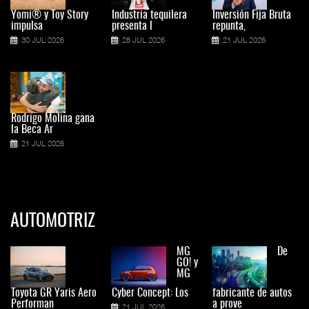
Yomi® y Toy Story
Industria tequilera
Inversión Fija Bruta
impulsa
presenta l
repunta,
30 JUL 2026
28 JUL 2026
21 JUL 2026
Rodrigo Molina gana
la Beca Ar
21 JUL 2026
AUTOMOTRIZ
MG
De
GO! y
MG
Toyota GR Yaris Aero
Cyber Concept: Los
fabricante de autos
Performan
a prove
21 JUL 2026