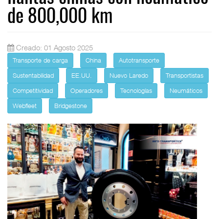
de 800,000 km
Creado: 01 Agosto 2025
Transporte de carga
China
Autotransporte
Sustentabilidad
EE.UU.
Nuevo Laredo
Transportistas
Competitividad
Operadores
Tecnologías
Neumáticos
Webfleet
Bridgestone