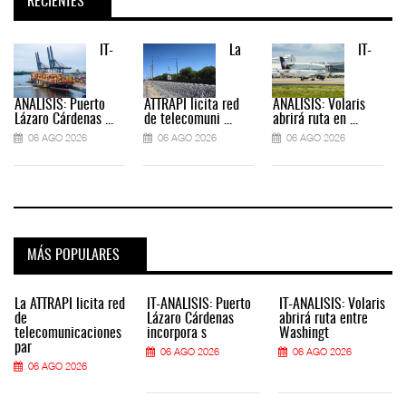
RECIENTES
IT-
La
IT-
ANÁLISIS: Puerto
ATTRAPI licita red
ANÁLISIS: Volaris
Lázaro Cárdenas ...
de telecomuni ...
abrirá ruta en ...
06 AGO 2026
06 AGO 2026
06 AGO 2026
MÁS POPULARES
La ATTRAPI licita red
IT-ANÁLISIS: Puerto
IT-ANÁLISIS: Volaris
de
Lázaro Cárdenas
abrirá ruta entre
telecomunicaciones
incorpora s
Washingt
par
06 AGO 2026
06 AGO 2026
06 AGO 2026