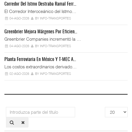
Corredor Del Istmo Destraba Ramal Ferr…
El Corredor Interoceánico del Istmo…
04-AGO-2026
BY INFO-TRANSPORTES
Greenbrier Mejora Márgenes Por Eficien…
Greenbrier Companies incrementó la …
04-AGO-2026
BY INFO-TRANSPORTES
Planta Ferroviaria En México Y T-MEC A…
Los costos extraordinarios derivado…
02-AGO-2026
BY INFO-TRANSPORTES
Introduzca
Cantidad
parte
a
del
mostrar
título