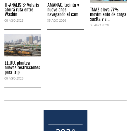
IT-ANÁLISIS: Volaris
AMANAC, treinta y
abrirá ruta entre
nueve años
TMAZ eleva 77%
Washin ...
navegando el cam ...
movimiento de carga
suelta y s ...
06 AGO 2026
05 AGO 2026
05 AGO 2026
EE.UU. plantea
nuevas restricciones
para trip ...
05 AGO 2026