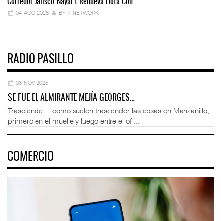
Corredor Jalisco-Nayarit Renueva Flota Con…
Tr
04-AGO-2026
BY IT-NETWORK
RADIO PASILLO
03-NOV-2025
SE FUE EL ALMIRANTE MEJÍA GEORGES…
Trasciende —como suelen trascender las cosas en Manzanillo,
primero en el muelle y luego entre el of ...
COMERCIO