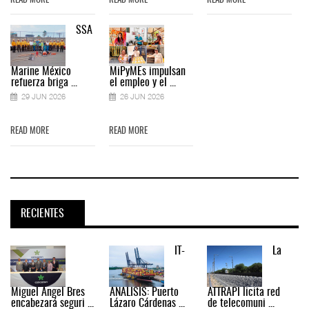
READ MORE
READ MORE
READ MORE
SSA
Marine México
MiPyMEs impulsan
refuerza briga ...
el empleo y el ...
29 JUN 2026
26 JUN 2026
READ MORE
READ MORE
RECIENTES
IT-
La
Miguel Ángel Bres
ANÁLISIS: Puerto
ATTRAPI licita red
encabezará seguri ...
Lázaro Cárdenas ...
de telecomuni ...