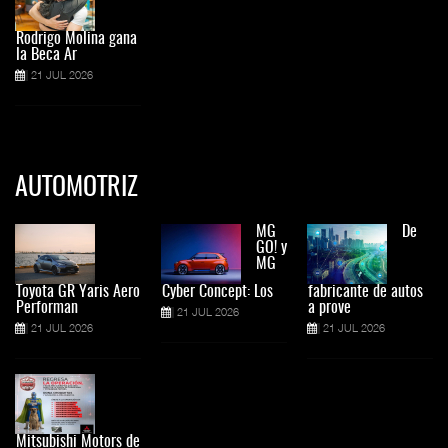
Rodrigo Molina gana
la Beca Ar
21 JUL 2026
AUTOMOTRIZ
MG
De
GO! y
MG
Toyota GR Yaris Aero
Cyber Concept: Los
fabricante de autos
Performan
a prove
21 JUL 2026
21 JUL 2026
21 JUL 2026
Mitsubishi Motors de