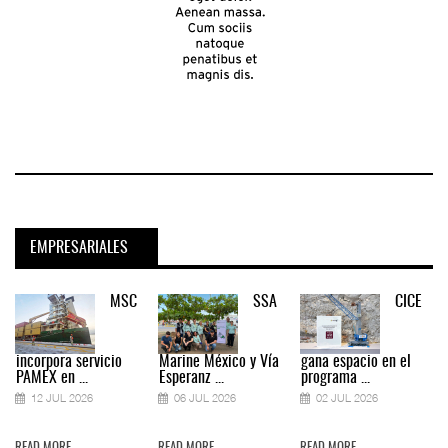
EMPRESARIALES
MSC
SSA
CICE
incorpora servicio
Marine México y Vía
gana espacio en el
PAMEX en ...
Esperanz ...
programa ...
12 JUL 2026
06 JUL 2026
02 JUL 2026