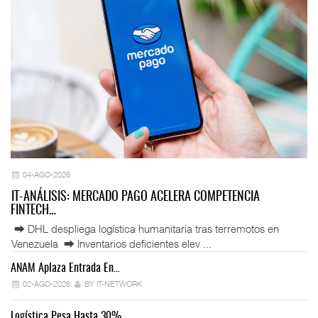
04-AGO-2026
IT-ANÁLISIS: MERCADO PAGO ACELERA COMPETENCIA
FINTECH…
⮕ DHL despliega logística humanitaria tras terremotos en
Venezuela ⮕ Inventarios deficientes elev ...
ANAM Aplaza Entrada En…
IT
02-AGO-2026
BY IT-NETWORK
Logística Pesa Hasta 30%…
Ex