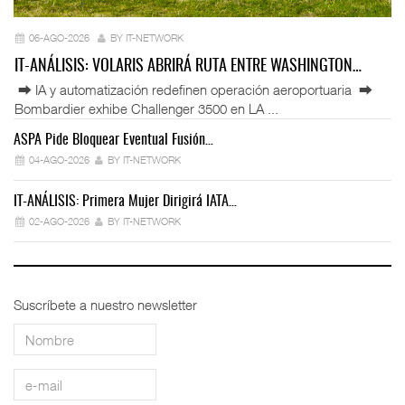
06-AGO-2026
BY IT-NETWORK
IT-ANÁLISIS: VOLARIS ABRIRÁ RUTA ENTRE WASHINGTON…
⮕ IA y automatización redefinen operación aeroportuaria ⮕
Bombardier exhibe Challenger 3500 en LA ...
ASPA Pide Bloquear Eventual Fusión…
IT
04-AGO-2026
BY IT-NETWORK
IT-ANÁLISIS: Primera Mujer Dirigirá IATA…
IT
02-AGO-2026
BY IT-NETWORK
Suscríbete a nuestro newsletter