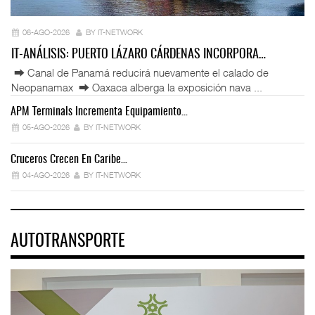
06-AGO-2026
BY IT-NETWORK
IT-ANÁLISIS: PUERTO LÁZARO CÁRDENAS INCORPORA…
⮕ Canal de Panamá reducirá nuevamente el calado de
Neopanamax ⮕ Oaxaca alberga la exposición nava ...
APM Terminals Incrementa Equipamiento…
05-AGO-2026
BY IT-NETWORK
Cruceros Crecen En Caribe…
04-AGO-2026
BY IT-NETWORK
AUTOTRANSPORTE