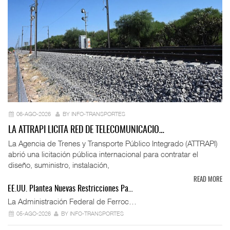
06-AGO-2026
BY INFO-TRANSPORTES
LA ATTRAPI LICITA RED DE TELECOMUNICACIO…
La Agencia de Trenes y Transporte Público Integrado (ATTRAPI)
abrió una licitación pública internacional para contratar el
diseño, suministro, instalación,
READ MORE
EE.UU. Plantea Nuevas Restricciones Pa…
La Administración Federal de Ferroc…
05-AGO-2026
BY INFO-TRANSPORTES