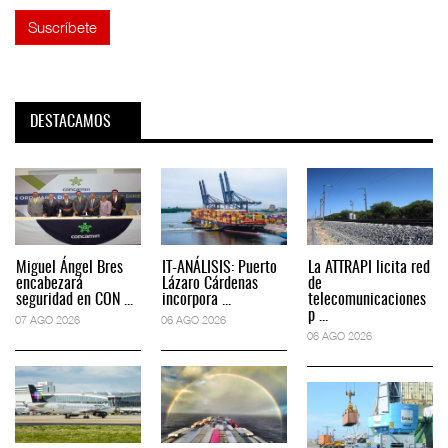
DESTACAMOS
Miguel Ángel Bres
IT-ANÁLISIS: Puerto
La ATTRAPI licita red
encabezará
Lázaro Cárdenas
de
seguridad en CON ...
incorpora ...
telecomunicaciones
p ...
07 AGO 2026
06 AGO 2026
06 AGO 2026