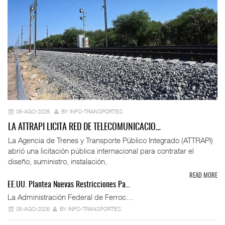
06-AGO-2026
BY INFO-TRANSPORTES
LA ATTRAPI LICITA RED DE TELECOMUNICACIO…
La Agencia de Trenes y Transporte Público Integrado (ATTRAPI)
abrió una licitación pública internacional para contratar el
diseño, suministro, instalación,
READ MORE
EE.UU. Plantea Nuevas Restricciones Pa…
La Administración Federal de Ferroc…
05-AGO-2026
BY INFO-TRANSPORTES