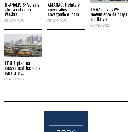
IT-ANÁLISIS: Volaris
AMANAC, treinta y
abrirá ruta entre
nueve años
TMAZ eleva 77%
Washin ...
navegando el cam ...
movimiento de carga
suelta y s ...
06 AGO 2026
05 AGO 2026
05 AGO 2026
EE.UU. plantea
nuevas restricciones
para trip ...
05 AGO 2026