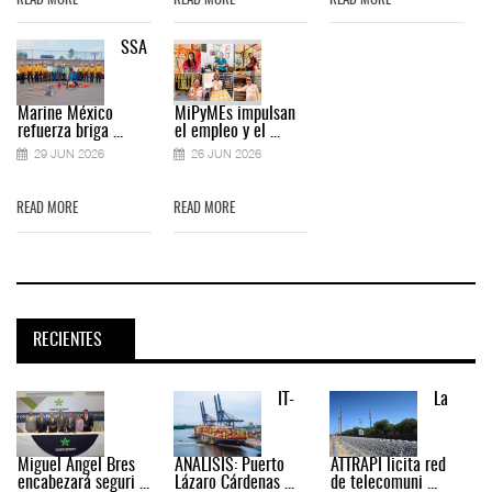
READ MORE
READ MORE
READ MORE
SSA
Marine México
MiPyMEs impulsan
refuerza briga ...
el empleo y el ...
29 JUN 2026
26 JUN 2026
READ MORE
READ MORE
RECIENTES
IT-
La
Miguel Ángel Bres
ANÁLISIS: Puerto
ATTRAPI licita red
encabezará seguri ...
Lázaro Cárdenas ...
de telecomuni ...