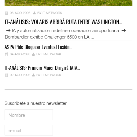
06-AGO-2026
BY IT-NETWORK
IT-ANÁLISIS: VOLARIS ABRIRÁ RUTA ENTRE WASHINGTON…
⮕ IA y automatización redefinen operación aeroportuaria ⮕
Bombardier exhibe Challenger 3500 en LA ...
ASPA Pide Bloquear Eventual Fusión…
IT
04-AGO-2026
BY IT-NETWORK
IT-ANÁLISIS: Primera Mujer Dirigirá IATA…
IT
02-AGO-2026
BY IT-NETWORK
Suscríbete a nuestro newsletter