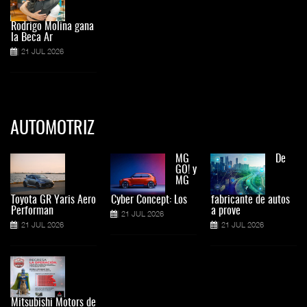
Rodrigo Molina gana
la Beca Ar
21 JUL 2026
AUTOMOTRIZ
MG
De
GO! y
MG
Toyota GR Yaris Aero
Cyber Concept: Los
fabricante de autos
Performan
a prove
21 JUL 2026
21 JUL 2026
21 JUL 2026
Mitsubishi Motors de