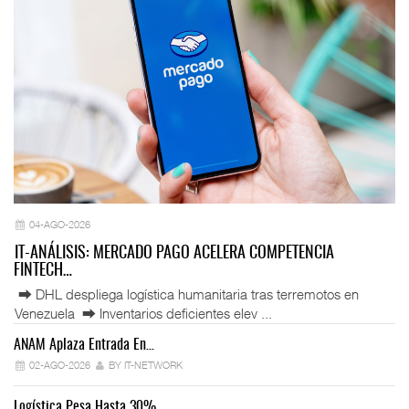
04-AGO-2026
IT-ANÁLISIS: MERCADO PAGO ACELERA COMPETENCIA
FINTECH…
⮕ DHL despliega logística humanitaria tras terremotos en
Venezuela ⮕ Inventarios deficientes elev ...
ANAM Aplaza Entrada En…
IT
02-AGO-2026
BY IT-NETWORK
Logística Pesa Hasta 30%…
Ex