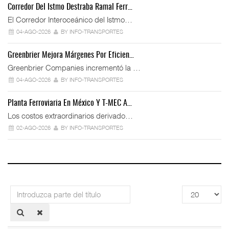
Corredor Del Istmo Destraba Ramal Ferr…
El Corredor Interoceánico del Istmo…
04-AGO-2026
BY INFO-TRANSPORTES
Greenbrier Mejora Márgenes Por Eficien…
Greenbrier Companies incrementó la …
04-AGO-2026
BY INFO-TRANSPORTES
Planta Ferroviaria En México Y T-MEC A…
Los costos extraordinarios derivado…
02-AGO-2026
BY INFO-TRANSPORTES
Introduzca
Cantidad
parte
a
del
mostrar
título