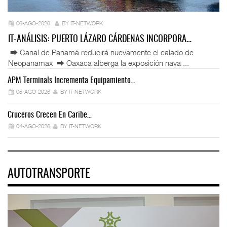
06-AGO-2026
BY IT-NETWORK
IT-ANÁLISIS: PUERTO LÁZARO CÁRDENAS INCORPORA…
⮕ Canal de Panamá reducirá nuevamente el calado de
Neopanamax ⮕ Oaxaca alberga la exposición nava ...
APM Terminals Incrementa Equipamiento…
05-AGO-2026
BY IT-NETWORK
Cruceros Crecen En Caribe…
04-AGO-2026
BY IT-NETWORK
AUTOTRANSPORTE