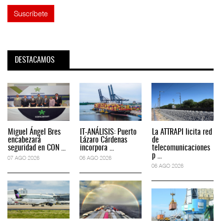
DESTACAMOS
Miguel Ángel Bres
IT-ANÁLISIS: Puerto
La ATTRAPI licita red
encabezará
Lázaro Cárdenas
de
seguridad en CON ...
incorpora ...
telecomunicaciones
p ...
07 AGO 2026
06 AGO 2026
06 AGO 2026