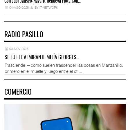
Corredor Jalisco-Nayarit Renueva Flota Con…
Tr
04-AGO-2026
BY IT-NETWORK
RADIO PASILLO
03-NOV-2025
SE FUE EL ALMIRANTE MEJÍA GEORGES…
Trasciende —como suelen trascender las cosas en Manzanillo,
primero en el muelle y luego entre el of ...
COMERCIO