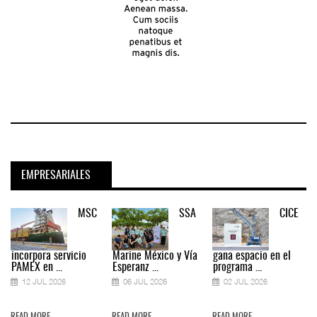
EMPRESARIALES
MSC
SSA
CICE
incorpora servicio
Marine México y Vía
gana espacio en el
PAMEX en ...
Esperanz ...
programa ...
12 JUL 2026
06 JUL 2026
02 JUL 2026