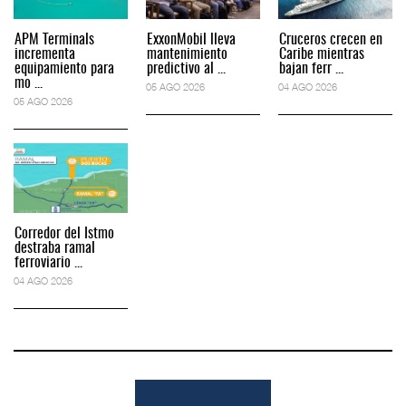
APM Terminals
ExxonMobil lleva
Cruceros crecen en
incrementa
mantenimiento
Caribe mientras
equipamiento para
predictivo al ...
bajan ferr ...
mo ...
05 AGO 2026
04 AGO 2026
05 AGO 2026
Corredor del Istmo
destraba ramal
ferroviario ...
04 AGO 2026