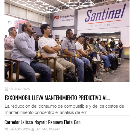
05-AGO-2026
EXXONMOBIL LLEVA MANTENIMIENTO PREDICTIVO AL…
La reducción del consumo de combustible y de los costos de
mantenimiento concentró el análisis de em ...
Corredor Jalisco-Nayarit Renueva Flota Con…
Tr
04-AGO-2026
BY IT-NETWORK