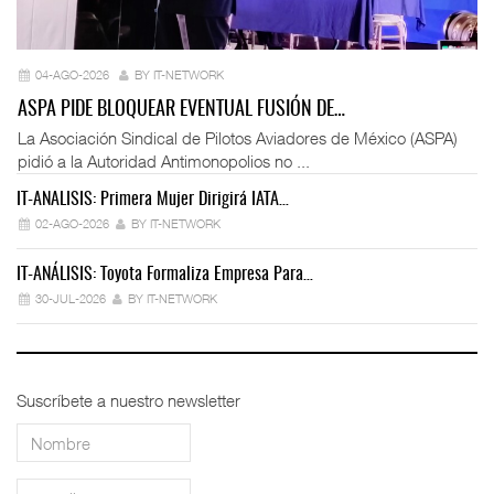
04-AGO-2026
BY IT-NETWORK
ASPA PIDE BLOQUEAR EVENTUAL FUSIÓN DE…
La Asociación Sindical de Pilotos Aviadores de México (ASPA)
pidió a la Autoridad Antimonopolios no ...
IT-ANÁLISIS: Primera Mujer Dirigirá IATA…
IT
02-AGO-2026
BY IT-NETWORK
IT-ANÁLISIS: Toyota Formaliza Empresa Para…
IT
30-JUL-2026
BY IT-NETWORK
Suscríbete a nuestro newsletter