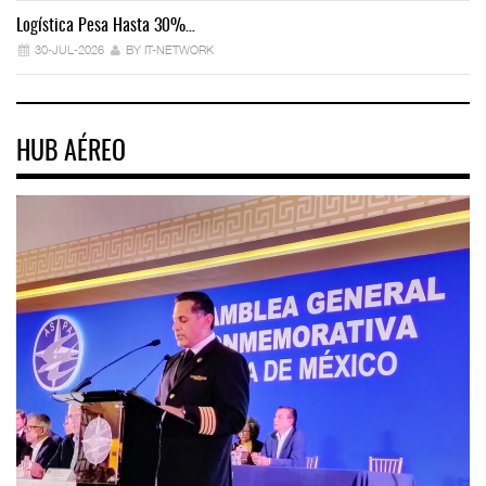
Logística Pesa Hasta 30%…
Ex
30-JUL-2026
BY IT-NETWORK
HUB AÉREO