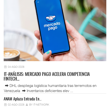
04-AGO-2026
IT-ANÁLISIS: MERCADO PAGO ACELERA COMPETENCIA
FINTECH…
⮕ DHL despliega logística humanitaria tras terremotos en
Venezuela ⮕ Inventarios deficientes elev ...
ANAM Aplaza Entrada En…
IT
02-AGO-2026
BY IT-NETWORK