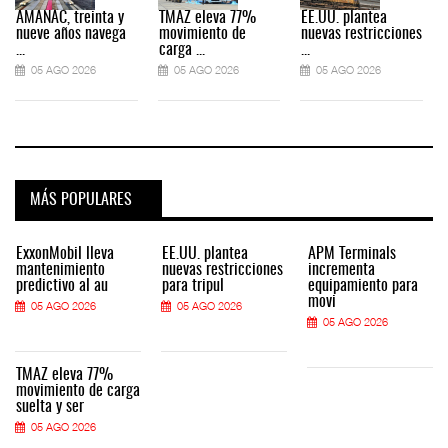
AMANAC, treinta y
TMAZ eleva 77%
EE.UU. plantea
nueve años navega
movimiento de
nuevas restricciones
...
carga ...
...
.
05 AGO 2026
05 AGO 2026
05 AGO 2026
MÁS POPULARES
ExxonMobil lleva
EE.UU. plantea
APM Terminals
mantenimiento
nuevas restricciones
incrementa
predictivo al au
para tripul
equipamiento para
movi
05 AGO 2026
05 AGO 2026
05 AGO 2026
TMAZ eleva 77%
movimiento de carga
suelta y ser
05 AGO 2026