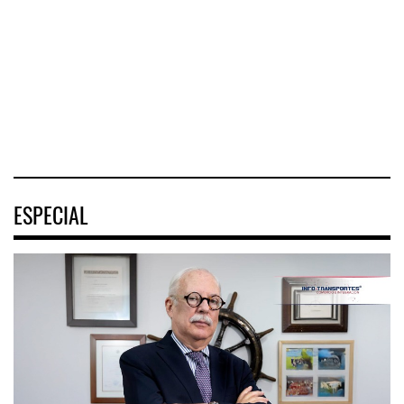
humanitaria tras
rentabilidad de su
de la Estrategia
terremotos en
negocio de m
Nacional de
Venezuel
Movilidad
(ENAMOV)
04 AGO 2026
04 AGO 2026
03 AGO 2026
ESPECIAL