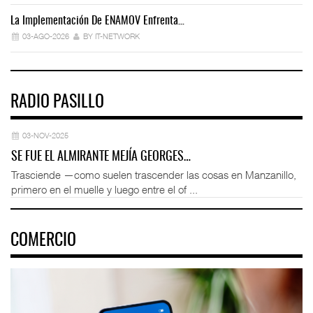
La Implementación De ENAMOV Enfrenta…
Dé
03-AGO-2026
BY IT-NETWORK
RADIO PASILLO
03-NOV-2025
SE FUE EL ALMIRANTE MEJÍA GEORGES…
Trasciende —como suelen trascender las cosas en Manzanillo,
primero en el muelle y luego entre el of ...
COMERCIO