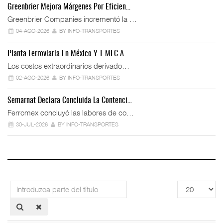
Greenbrier Mejora Márgenes Por Eficien…
Greenbrier Companies incrementó la …
04-AGO-2026
BY INFO-TRANSPORTES
Planta Ferroviaria En México Y T-MEC A…
Los costos extraordinarios derivado…
02-AGO-2026
BY INFO-TRANSPORTES
Semarnat Declara Concluida La Contenci…
Ferromex concluyó las labores de co…
30-JUL-2026
BY INFO-TRANSPORTES
Introduzca
Cantidad
parte
a
del
mostrar
título