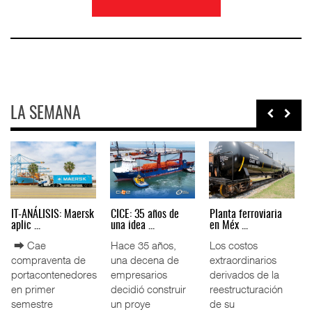
LA SEMANA
AMANAC, treinta y
TMAZ eleva 77%
EE.UU. plantea
nueve a ...
movimiento ...
nuevas res ...
La transformación
La Terminal
La Administración
del comercio
Marítima de
Federal de
marítimo mundial
Mazatlán (TMAZ),
Ferrocarriles de
también ha
subsidiaria
los Estados
redefin
portuaria de
Unidos (