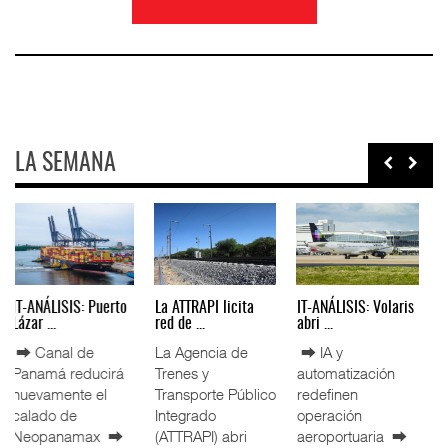
LA SEMANA
IT-ANÁLISIS:
Greenbrier mejora
La implementación
Mercado Pago ...
márgene ...
de ENAM ...
⮕ DHL despliega
Greenbrier
La
logística
Companies
implementación
humanitaria tras
incrementó la
de la Estrategia
terremotos en
rentabilidad de su
Nacional de
Venezuel
negocio de m
Movilidad