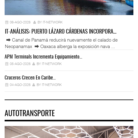
06-AGO-2026
BY IT-NETWORK
IT-ANÁLISIS: PUERTO LÁZARO CÁRDENAS INCORPORA…
⮕ Canal de Panamá reducirá nuevamente el calado de
Neopanamax ⮕ Oaxaca alberga la exposición nava ...
APM Terminals Incrementa Equipamiento…
05-AGO-2026
BY IT-NETWORK
Cruceros Crecen En Caribe…
04-AGO-2026
BY IT-NETWORK
AUTOTRANSPORTE