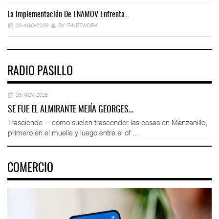
La Implementación De ENAMOV Enfrenta…
Dé
03-AGO-2026
BY IT-NETWORK
RADIO PASILLO
03-NOV-2025
SE FUE EL ALMIRANTE MEJÍA GEORGES…
Trasciende —como suelen trascender las cosas en Manzanillo,
primero en el muelle y luego entre el of ...
COMERCIO