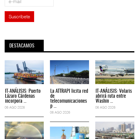
DESTACAMOS
IT-ANÁLISIS: Puerto
La ATTRAPI licita red
IT-ANÁLISIS: Volaris
Lázaro Cárdenas
de
abrirá ruta entre
incorpora ...
telecomunicaciones
Washin ...
p ...
06 AGO 2026
06 AGO 2026
06 AGO 2026