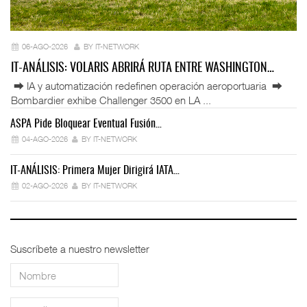
06-AGO-2026
BY IT-NETWORK
IT-ANÁLISIS: VOLARIS ABRIRÁ RUTA ENTRE WASHINGTON…
⮕ IA y automatización redefinen operación aeroportuaria ⮕
Bombardier exhibe Challenger 3500 en LA ...
ASPA Pide Bloquear Eventual Fusión…
IT
04-AGO-2026
BY IT-NETWORK
IT-ANÁLISIS: Primera Mujer Dirigirá IATA…
IT
02-AGO-2026
BY IT-NETWORK
Suscríbete a nuestro newsletter