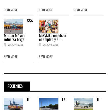
READ MORE
READ MORE
READ MORE
SSA
Marine México
MiPyMEs impulsan
refuerza briga ...
el empleo y el ...
29 JUN 2026
26 JUN 2026
READ MORE
READ MORE
RECIENTES
IT-
La
IT-