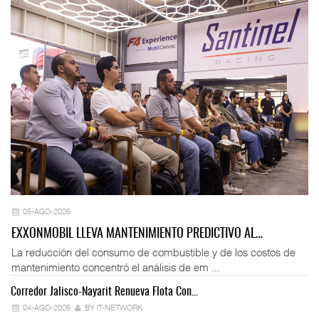
05-AGO-2026
EXXONMOBIL LLEVA MANTENIMIENTO PREDICTIVO AL…
La reducción del consumo de combustible y de los costos de
mantenimiento concentró el análisis de em ...
Corredor Jalisco-Nayarit Renueva Flota Con…
Tr
04-AGO-2026
BY IT-NETWORK