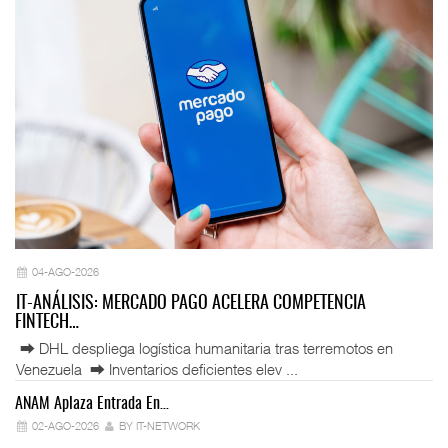
04-AGO-2026
IT-ANÁLISIS: MERCADO PAGO ACELERA COMPETENCIA
FINTECH…
⮕ DHL despliega logística humanitaria tras terremotos en
Venezuela ⮕ Inventarios deficientes elev ...
ANAM Aplaza Entrada En…
IT
02-AGO-2026
BY IT-NETWORK