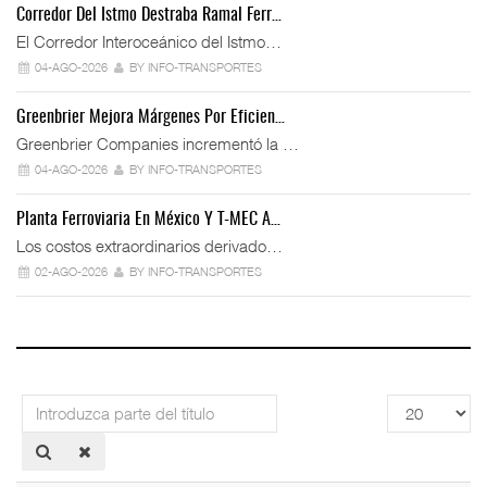
Corredor Del Istmo Destraba Ramal Ferr…
El Corredor Interoceánico del Istmo…
04-AGO-2026
BY INFO-TRANSPORTES
Greenbrier Mejora Márgenes Por Eficien…
Greenbrier Companies incrementó la …
04-AGO-2026
BY INFO-TRANSPORTES
Planta Ferroviaria En México Y T-MEC A…
Los costos extraordinarios derivado…
02-AGO-2026
BY INFO-TRANSPORTES
Introduzca
Cantidad
parte
a
del
mostrar
título