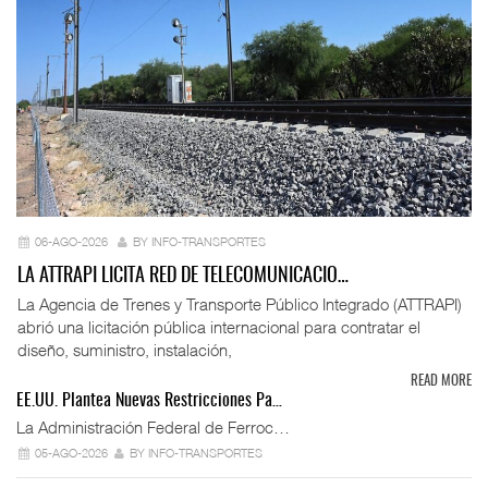
06-AGO-2026
BY INFO-TRANSPORTES
LA ATTRAPI LICITA RED DE TELECOMUNICACIO…
La Agencia de Trenes y Transporte Público Integrado (ATTRAPI)
abrió una licitación pública internacional para contratar el
diseño, suministro, instalación,
READ MORE
EE.UU. Plantea Nuevas Restricciones Pa…
La Administración Federal de Ferroc…
05-AGO-2026
BY INFO-TRANSPORTES