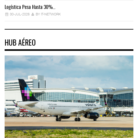
Logística Pesa Hasta 30%…
Ex
30-JUL-2026
BY IT-NETWORK
HUB AÉREO