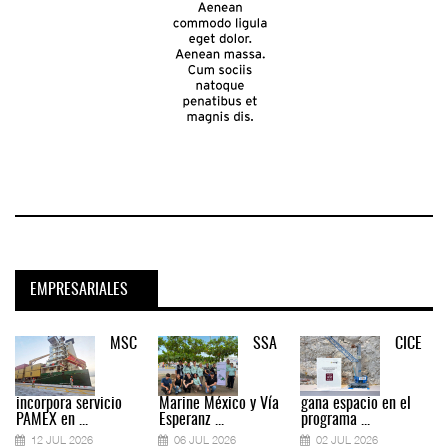
EMPRESARIALES
MSC
SSA
CICE
incorpora servicio
Marine México y Vía
gana espacio en el
PAMEX en ...
Esperanz ...
programa ...
12 JUL 2026
06 JUL 2026
02 JUL 2026