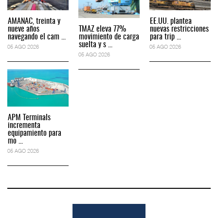
AMANAC, treinta y
EE.UU. plantea
nueve años
TMAZ eleva 77%
nuevas restricciones
navegando el cam ...
movimiento de carga
para trip ...
suelta y s ...
05 AGO 2026
05 AGO 2026
05 AGO 2026
APM Terminals
incrementa
equipamiento para
mo ...
05 AGO 2026