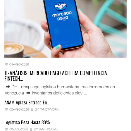
04-AGO-2026
IT-ANÁLISIS: MERCADO PAGO ACELERA COMPETENCIA
FINTECH…
⮕ DHL despliega logística humanitaria tras terremotos en
Venezuela ⮕ Inventarios deficientes elev ...
ANAM Aplaza Entrada En…
IT
02-AGO-2026
BY IT-NETWORK
Logística Pesa Hasta 30%…
Ex
30-JUL-2026
BY IT-NETWORK