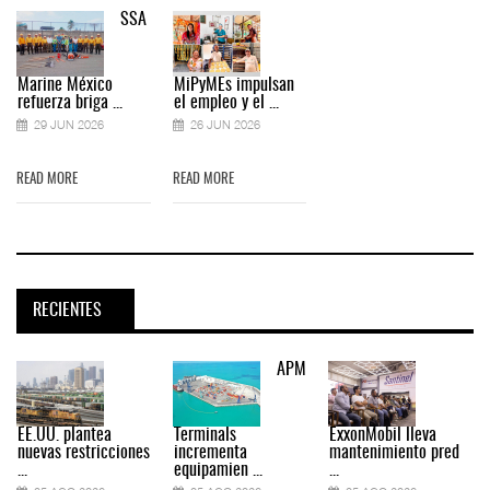
SSA
Marine México
MiPyMEs impulsan
refuerza briga ...
el empleo y el ...
29 JUN 2026
26 JUN 2026
READ MORE
READ MORE
RECIENTES
APM
EE.UU. plantea
Terminals
ExxonMobil lleva
nuevas restricciones
incrementa
mantenimiento pred
...
equipamien ...
...
.