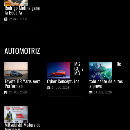
Rodrigo Molina gana
la Beca Ar
21 JUL 2026
AUTOMOTRIZ
MG
De
GO! y
MG
Toyota GR Yaris Aero
Cyber Concept: Los
fabricante de autos
Performan
a prove
21 JUL 2026
21 JUL 2026
21 JUL 2026
Mitsubishi Motors de
México y