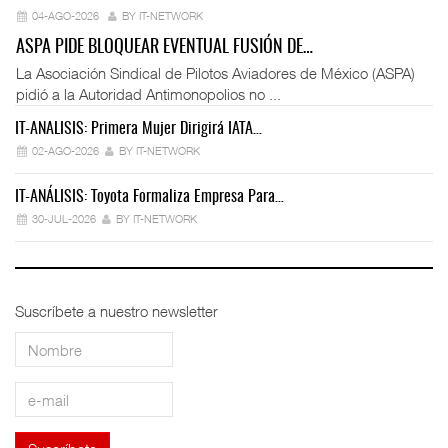
04-AGO-2026
BY IT-NETWORK
ASPA PIDE BLOQUEAR EVENTUAL FUSIÓN DE…
La Asociación Sindical de Pilotos Aviadores de México (ASPA)
pidió a la Autoridad Antimonopolios no ...
IT-ANÁLISIS: Primera Mujer Dirigirá IATA…
IT
02-AGO-2026
BY IT-NETWORK
IT-ANÁLISIS: Toyota Formaliza Empresa Para…
IT
30-JUL-2026
BY IT-NETWORK
Suscríbete a nuestro newsletter