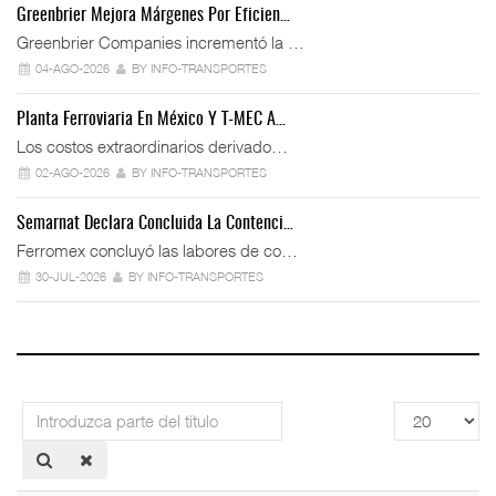
Greenbrier Mejora Márgenes Por Eficien…
Greenbrier Companies incrementó la …
04-AGO-2026
BY INFO-TRANSPORTES
Planta Ferroviaria En México Y T-MEC A…
Los costos extraordinarios derivado…
02-AGO-2026
BY INFO-TRANSPORTES
Semarnat Declara Concluida La Contenci…
Ferromex concluyó las labores de co…
30-JUL-2026
BY INFO-TRANSPORTES
Introduzca
Cantidad
parte
a
del
mostrar
título