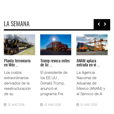
LA SEMANA
EE.UU. plantea
APM Terminals
ExxonMobil lleva
nuevas res ...
incrementa ...
mantenim ...
La Administración
El operador
La reducción del
Federal de
portuario global
consumo de
Ferrocarriles de
APM Terminals
combustible y de
los Estados
incorporó cinco
los costos de
Unidos (
Termina
manteni
05 AGO 2026
05 AGO 2026
05 AGO 2026