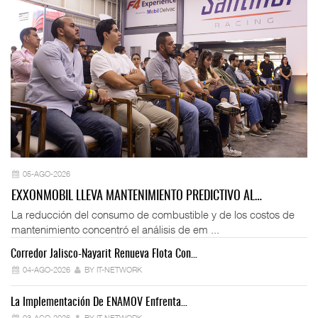
05-AGO-2026
EXXONMOBIL LLEVA MANTENIMIENTO PREDICTIVO AL…
La reducción del consumo de combustible y de los costos de
mantenimiento concentró el análisis de em ...
Corredor Jalisco-Nayarit Renueva Flota Con…
Tr
04-AGO-2026
BY IT-NETWORK
La Implementación De ENAMOV Enfrenta…
Dé
03-AGO-2026
BY IT-NETWORK