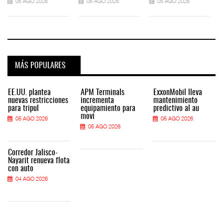
05 AGO 2026
05 AGO 2026
05 AGO 2026
MÁS POPULARES
EE.UU. plantea
APM Terminals
ExxonMobil lleva
nuevas restricciones
incrementa
mantenimiento
para tripul
equipamiento para
predictivo al au
movi
05 AGO 2026
05 AGO 2026
05 AGO 2026
Corredor Jalisco-
Nayarit renueva flota
con auto
04 AGO 2026