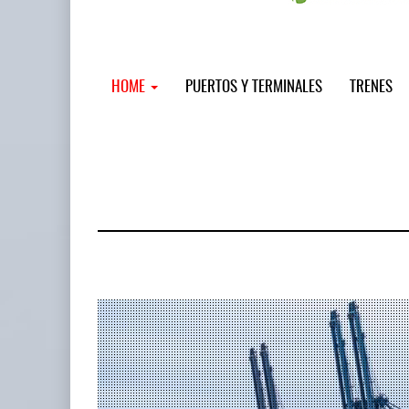
HOME
PUERTOS Y TERMINALES
TRENES
MSC incor
...
12 JUL 