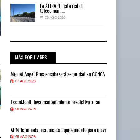
La ATTRAPI licita red de
telecomuni ...
06 AGO 2026
AMANAC, treinta y nueve años
AMANAC, treinta y nueve años
navegando el cam ...
navegando el cam ...
05 AGO 2026
05 AGO 2026
MÁS POPULARES
CA
Miguel Ángel Bres encabezará seguridad en CONCA
Miguel Ángel 
07 AGO 2026
07 AGO 2026
ExxonMobil lleva mantenimiento predictivo al au
ExxonMobil ll
05 AGO 2026
05 AGO 2026
TMAZ eleva 77% movimiento de
TMAZ eleva 77% movimiento de
carga suelta y s ...
carga suelta y s ...
05 AGO 2026
05 AGO 2026
vi
APM Terminals incrementa equipamiento para movi
APM Terminals
05 AGO 2026
05 AGO 2026