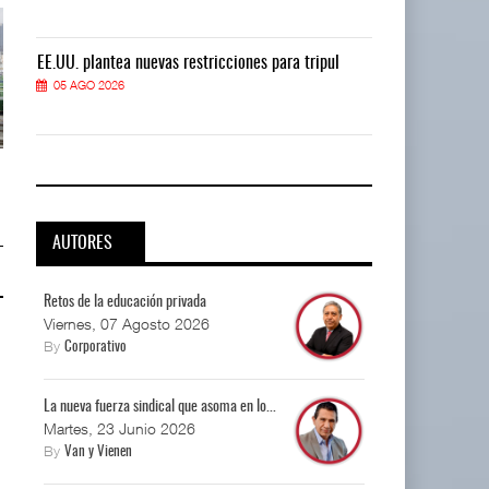
EE.UU. plantea nuevas restricciones para tripul
EE.UU. plantea
05 AGO 2026
05 AGO 2026
EE.UU. plantea nuevas
EE.UU. plantea nuevas
restricciones para trip ...
restricciones para trip ...
05 AGO 2026
05 AGO 2026
AUTORES
Retos de la educación privada
Viernes, 07 Agosto 2026
By
Corporativo
La nueva fuerza sindical que asoma en lo...
Martes, 23 Junio 2026
By
Van y Vienen