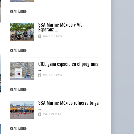
READ MORE
READ MORE
SSA Marine México y Vía
Miguel Ángel Bres encabezará
Miguel Ángel Bres encabezará
Esperanz ...
seguridad en CON ...
seguridad en CON ...
06 JUL 2026
07 AGO 2026
07 AGO 2026
READ MORE
READ MORE
ma
CICE gana espacio en el programa
...
02 JUL 2026
READ MORE
READ MORE
IT-ANÁLISIS: Puerto Lázaro
IT-ANÁLISIS: Puerto Lázaro
ga
SSA Marine México refuerza briga
Cárdenas incorpora ...
Cárdenas incorpora ...
...
06 AGO 2026
06 AGO 2026
29 JUN 2026
READ MORE
READ MORE