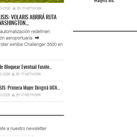
O-2026
BY IT-NETWORK
LISIS: VOLARIS ABRIRÁ RUTA
 WASHINGTON…
automatización redefinen
ión aeroportuaria ⮕
ier exhibe Challenger 3500 en
e Bloquear Eventual Fusión…
IT-ANÁLISIS: Toyota Formaliza Empresa
ación De ENAMOV Enfrenta…
Déficit De Operadores Cambia Estrategia…
Para…
O-2026
BY IT-NETWORK
6
BY IT-NETWORK
30-JUL-2026
BY IT-NETWORK
30-JUL-2026
BY IT-NETWORK
SIS: Primera Mujer Dirigirá IATA…
 Miles De Licencias…
Ford Apuesta Por El Talento…
IT-ANÁLISIS: Iberia Inicia Vuelos A…
O-2026
BY IT-NETWORK
6
BY IT-NETWORK
30-JUL-2026
BY IT-NETWORK
27-JUL-2026
BY IT-NETWORK
ete a nuestro newsletter