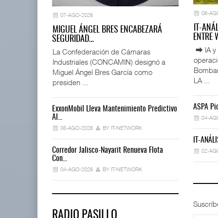
06-AG
07-AGO-2026
IT-ANÁ
MIGUEL ÁNGEL BRES ENCABEZARÁ
ENTRE
SEGURIDAD…
⮕ IA y 
La Confederación de Cámaras
operac
Industriales (CONCAMIN) designó a
Bombard
Miguel Ángel Bres García como
LA ...
presiden ...
ASPA Pid
ExxonMobil Lleva Mantenimiento Predictivo
La Implement
Al…
04-AG
03-AGO-202
05-AGO-2026
BY IT-NETWORK
IT-ANÁLI
Trump Revoca
Corredor Jalisco-Nayarit Renueva Flota
02-AG
02-AGO-202
Con…
04-AGO-2026
BY IT-NETWORK
Suscríb
RADIO PASILLO