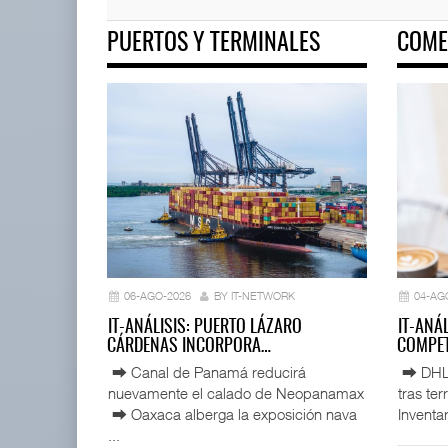
PUERTOS Y TERMINALES
COME
EE.UU. plantea nuevas restric
05 AGO 2026
EE.UU. plantea nuevas
restricciones para trip ...
05 AGO 2026
06-AGO-2026
BY IT-NETWORK
04-AG
IT-ANÁLISIS: PUERTO LÁZARO
IT-ANÁ
CÁRDENAS INCORPORA…
COMPET
⮕ Canal de Panamá reducirá
⮕ DHL d
nuevamente el calado de Neopanamax
tras te
⮕ Oaxaca alberga la exposición nava
Inventar
...