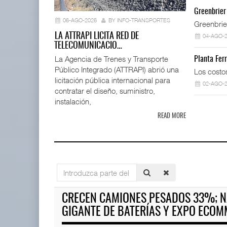
La ATTRAPI
Greenbrier
telecomuni
06-AGO-2026
BY INFO-TRANSPORTES
Greenbrie
06 AGO 
LA ATTRAPI LICITA RED DE
04-AGO-
TELECOMUNICACIO…
La Agencia de Trenes y Transporte
Planta Fer
Público Integrado (ATTRAPI) abrió una
AMANAC, treinta y nueve años
Los costo
navegando el cam ...
licitación pública internacional para
02-AGO-
05 AGO 2026
contratar el diseño, suministro,
instalación,
READ MORE
Miguel Ángel Bres encabezar
07 AGO 2026
ExxonMobil lleva mantenimien
Introduzca
05 AGO 2026
parte
TMAZ eleva 77% movimiento de
del
CRECEN CAMIONES PESADOS 33%; N
carga suelta y s ...
título
05 AGO 2026
GIGANTE DE BATERÍAS Y EXPO ECO
APM Terminals incrementa e
05 AGO 2026