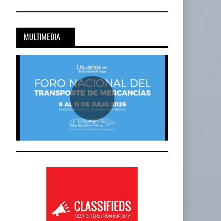
Cadena De Frío, Clave…
20-JUL-2026
BY IT-NETWORK
MULTIMEDIA
Onest SmartLogistics Impulsa Tecnología…
al…
16-JUL-2026
BY IT-NETWORK