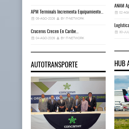
ANAM Ap
APM Terminals Incrementa Equipamiento…
02-AG
05-AGO-2026
BY IT-NETWORK
Logísti
Cruceros Crecen En Caribe…
30-JU
04-AGO-2026
BY IT-NETWORK
HUB 
AUTOTRANSPORTE