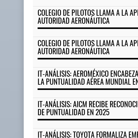
COLEGIO DE PILOTOS LLAMA A LA A
Corredor del Istmo destraba r
AUTORIDAD AERONÁUTICA
04 AGO 2026
COLEGIO DE PILOTOS LLAMA A LA A
La implementación de ENAMOV
AUTORIDAD AERONÁUTICA
enfrenta rezagos ...
03 AGO 2026
IT-ANÁLISIS: AEROMÉXICO ENCABEZ
LA PUNTUALIDAD AÉREA MUNDIAL E
IT-ANÁLISIS: AICM RECIBE RECONO
DE PUNTUALIDAD EN 2025
IT-ANÁLISIS: TOYOTA FORMALIZA E