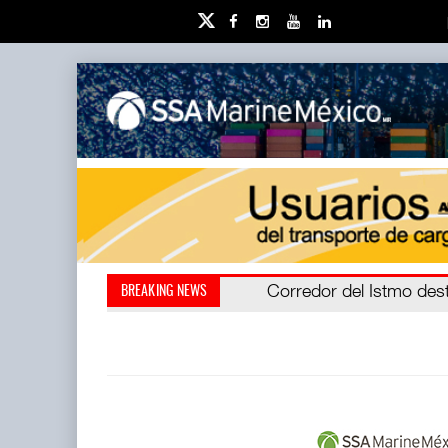
Cruceros crecen en Carib
Corredor del Istmo des
BREAKING NEWS
(CIIT) destrabó l