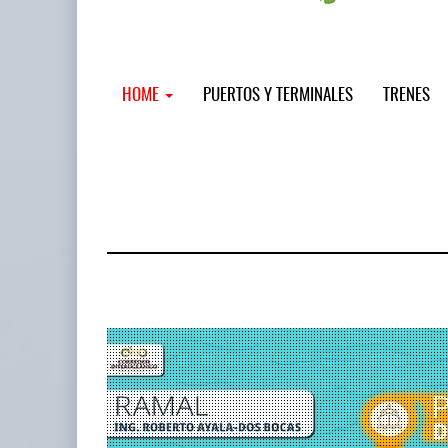
HOME
PUERTOS Y TERMINALES
TRENES
MSC incor
...
12 JUL 