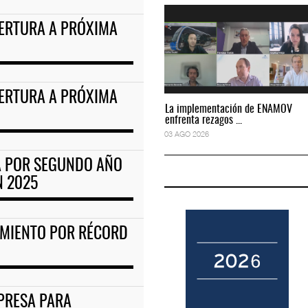
PERTURA A PRÓXIMA
amal ferroviario h
Corredor del Istmo destraba ramal ferroviario h
04 AGO 2026
PERTURA A PRÓXIMA
La implementación de ENAMOV
La implementación de ENAMOV
enfrenta rezagos ...
enfrenta rezagos ...
03 AGO 2026
03 AGO 2026
A POR SEGUNDO AÑO
N 2025
CIMIENTO POR RÉCORD
MPRESA PARA