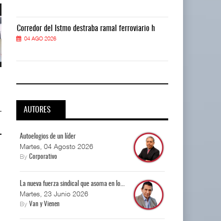
Corredor del Istmo destraba ramal ferroviario h
Corredor del I
04 AGO 2026
04 AGO 2026
La implementación de ENAMOV
La implementación de ENAMOV
enfrenta rezagos ...
enfrenta rezagos ...
03 AGO 2026
03 AGO 2026
AUTORES
Autoelogios de un líder
Martes, 04 Agosto 2026
By
Corporativo
La nueva fuerza sindical que asoma en lo...
Martes, 23 Junio 2026
By
Van y Vienen