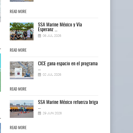
READ MORE
READ MORE
SSA Marine México y Vía
Cruceros crecen en Caribe
Cruceros crecen en Caribe
Esperanz ...
mientras bajan ferr ...
mientras bajan ferr ...
06 JUL 2026
04 AGO 2026
04 AGO 2026
READ MORE
READ MORE
ma
CICE gana espacio en el programa
...
02 JUL 2026
READ MORE
READ MORE
Corredor del Istmo destraba ramal
Corredor del Istmo destraba ram
ga
SSA Marine México refuerza briga
ferroviario ...
ferroviario ...
...
04 AGO 2026
04 AGO 2026
29 JUN 2026
READ MORE
READ MORE