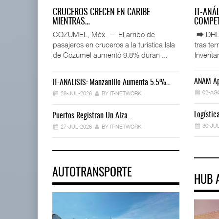
CRUCEROS CRECEN EN CARIBE
IT-ANÁ
MIENTRAS…
COMPET
COZUMEL, Méx. — El arribo de
⮕ DHL d
pasajeros en cruceros a la turística Isla
tras te
de Cozumel aumentó 9.8% duran ...
Inventar
ANAM Ap
IT-ANÁLISIS: Manzanillo Aumenta 5.5%…
02-AG
28-JUL-2026
BY IT-NETWORK
Logísti
Puertos Registran Un Alza…
30-JU
27-JUL-2026
BY IT-NETWORK
AUTOTRANSPORTE
HUB 