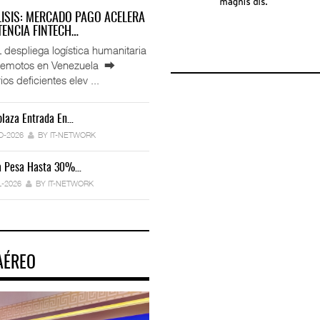
LISIS: MERCADO PAGO ACELERA
ENCIA FINTECH…
espliega logística humanitaria
rremotos en Venezuela ⮕
ios deficientes elev ...
laza Entrada En…
IT-ANÁLISIS: Manifestación Electrónica
Endurece…
O-2026
BY IT-NETWORK
29-JUL-2026
BY IT-NETWORK
ca Pesa Hasta 30%…
Exportaciones Elevan Superávit Comerci
L-2026
BY IT-NETWORK
29-JUL-2026
BY IT-NETWORK
AÉREO