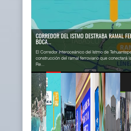
READ MORE
SSA Marin
Cruceros crecen en Caribe
Esperanz ..
mientras bajan ferr ...
06 JUL 
04 AGO 2026
CORREDOR JALISCO-NAYARIT RENUEVA FLO
EUR...
READ MORE
El corredor metropolitano que conecta Jalisco y Na
CICE gana
su sistema de transporte público con la incorporac
...
02 JUL 
READ MORE
Corredor del Istmo destraba ramal
SSA Marin
ferroviario ...
...
04 AGO 2026
29 JUN 
READ MORE