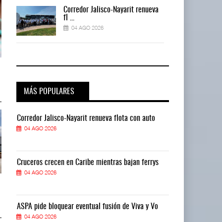
a
Corredor Jalisco-Nayarit renueva
fl ...
04 AGO 2026
a
IT-ANÁLISIS: Mercado Pago acelera
IT-ANÁLISIS: Mercado Pago acel
competencia ...
competencia ...
04 AGO 2026
04 AGO 2026
MÁS POPULARES
Corredor Jalisco-Nayarit renueva flota con auto
Corredor Jalis
04 AGO 2026
04 AGO 2026
Cruceros crecen en Caribe mientras bajan ferrys
Cruceros crece
04 AGO 2026
04 AGO 2026
Greenbrier mejora márgenes por
Greenbrier mejora márgenes por
eficiencia en ...
eficiencia en ...
04 AGO 2026
04 AGO 2026
ASPA pide bloquear eventual fusión de Viva y Vo
ASPA pide bloq
04 AGO 2026
04 AGO 2026