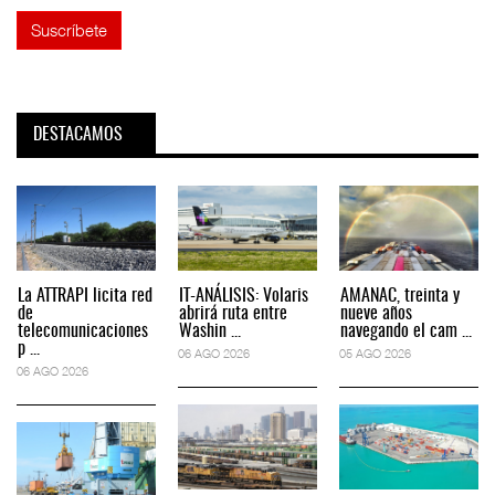
DESTACAMOS
La ATTRAPI licita red
IT-ANÁLISIS: Volaris
AMANAC, treinta y
de
abrirá ruta entre
nueve años
telecomunicaciones
Washin ...
navegando el cam ...
p ...
06 AGO 2026
05 AGO 2026
06 AGO 2026