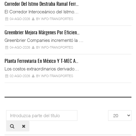
Corredor Del Istmo Destraba Ramal Ferr…
El Corredor Interoceánico del Istmo…
04-AGO-2026
BY INFO-TRANSPORTES
Greenbrier Mejora Márgenes Por Eficien…
Greenbrier Companies incrementó la …
04-AGO-2026
BY INFO-TRANSPORTES
Planta Ferroviaria En México Y T-MEC A…
Los costos extraordinarios derivado…
02-AGO-2026
BY INFO-TRANSPORTES
Introduzca
Cantidad
parte
a
del
mostrar
título