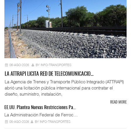
06-AGO-2026
BY INFO-TRANSPORTES
LA ATTRAPI LICITA RED DE TELECOMUNICACIO…
La Agencia de Trenes y Transporte Público Integrado (ATTRAPI)
abrió una licitación pública internacional para contratar el
diseño, suministro, instalación,
READ MORE
EE.UU. Plantea Nuevas Restricciones Pa…
La Administración Federal de Ferroc…
05-AGO-2026
BY INFO-TRANSPORTES