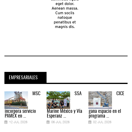
EMPRESARIALES
MSC
SSA
CICE
incorpora servicio
Marine México y Vía
gana espacio en el
PAMEX en ...
Esperanz ...
programa ...
12 JUL 2026
06 JUL 2026
02 JUL 2026