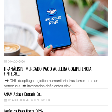
04-AGO-2026
IT-ANÁLISIS: MERCADO PAGO ACELERA COMPETENCIA
FINTECH…
⮕ DHL despliega logística humanitaria tras terremotos en
Venezuela ⮕ Inventarios deficientes elev ...
ANAM Aplaza Entrada En…
IT
02-AGO-2026
BY IT-NETWORK
Logística Pesa Hasta 30%…
Ex