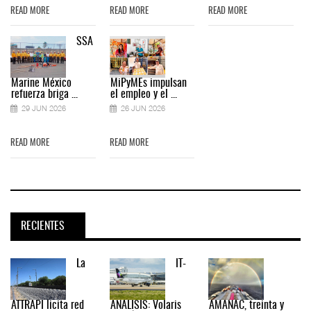
READ MORE
READ MORE
READ MORE
SSA
Marine México
MiPyMEs impulsan
refuerza briga ...
el empleo y el ...
29 JUN 2026
26 JUN 2026
READ MORE
READ MORE
RECIENTES
La
IT-
ATTRAPI licita red
ANÁLISIS: Volaris
AMANAC, treinta y