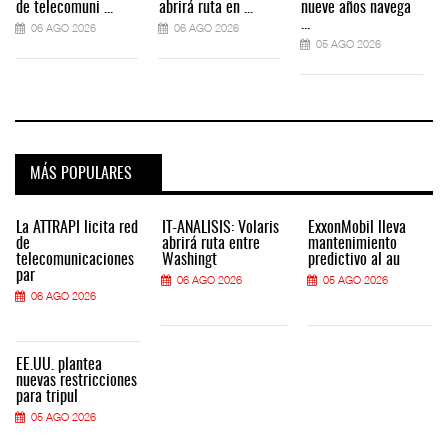
de telecomuni ...
abrirá ruta en ...
nueve años navega
...
06 AGO 2026
06 AGO 2026
05 AGO 2026
MÁS POPULARES
La ATTRAPI licita red
IT-ANÁLISIS: Volaris
ExxonMobil lleva
de
abrirá ruta entre
mantenimiento
telecomunicaciones
Washingt
predictivo al au
par
06 AGO 2026
05 AGO 2026
06 AGO 2026
EE.UU. plantea
nuevas restricciones
para tripul
05 AGO 2026