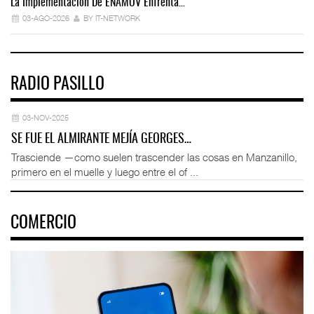
La Implementación De ENAMOV Enfrenta…
Dé
03-AGO-2026
BY IT-NETWORK
RADIO PASILLO
03-NOV-2025
SE FUE EL ALMIRANTE MEJÍA GEORGES…
Trasciende —como suelen trascender las cosas en Manzanillo,
primero en el muelle y luego entre el of ...
COMERCIO