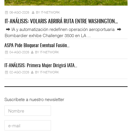
06-AGO-2026
BY IT-NETWORK
IT-ANÁLISIS: VOLARIS ABRIRÁ RUTA ENTRE WASHINGTON…
⮕ IA y automatización redefinen operación aeroportuaria ⮕
Bombardier exhibe Challenger 3500 en LA ...
ASPA Pide Bloquear Eventual Fusión…
IT
04-AGO-2026
BY IT-NETWORK
IT-ANÁLISIS: Primera Mujer Dirigirá IATA…
IT
02-AGO-2026
BY IT-NETWORK
Suscríbete a nuestro newsletter