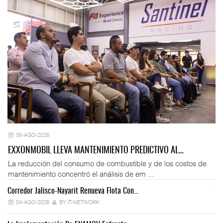
05-AGO-2026
EXXONMOBIL LLEVA MANTENIMIENTO PREDICTIVO AL…
La reducción del consumo de combustible y de los costos de
mantenimiento concentró el análisis de em ...
Corredor Jalisco-Nayarit Renueva Flota Con…
Tr
04-AGO-2026
BY IT-NETWORK