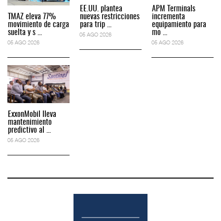
EE.UU. plantea
APM Terminals
TMAZ eleva 77%
nuevas restricciones
incrementa
movimiento de carga
para trip ...
equipamiento para
suelta y s ...
mo ...
05 AGO 2026
05 AGO 2026
05 AGO 2026
ExxonMobil lleva
mantenimiento
predictivo al ...
05 AGO 2026