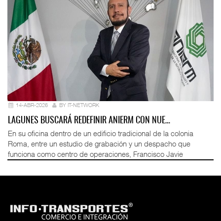
14-ABR-2026
BY IT-NETWORK
LAGUNES BUSCARÁ REDEFINIR ANIERM CON NUE…
En su oficina dentro de un edificio tradicional de la colonia
Roma, entre un estudio de grabación y un despacho que
funciona como centro de operaciones, Francisco Javie