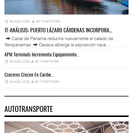
06-AGO-2026
BY IT-NETWORK
IT-ANÁLISIS: PUERTO LÁZARO CÁRDENAS INCORPORA…
⮕ Canal de Panamá reducirá nuevamente el calado de
Neopanamax ⮕ Oaxaca alberga la exposición nava ...
APM Terminals Incrementa Equipamiento…
05-AGO-2026
BY IT-NETWORK
Cruceros Crecen En Caribe…
04-AGO-2026
BY IT-NETWORK
AUTOTRANSPORTE