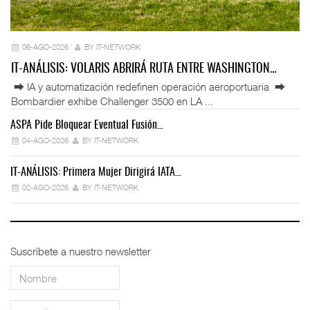
06-AGO-2026
BY IT-NETWORK
IT-ANÁLISIS: VOLARIS ABRIRÁ RUTA ENTRE WASHINGTON…
⮕ IA y automatización redefinen operación aeroportuaria ⮕
Bombardier exhibe Challenger 3500 en LA ...
ASPA Pide Bloquear Eventual Fusión…
IT
04-AGO-2026
BY IT-NETWORK
IT-ANÁLISIS: Primera Mujer Dirigirá IATA…
IT
02-AGO-2026
BY IT-NETWORK
Suscríbete a nuestro newsletter