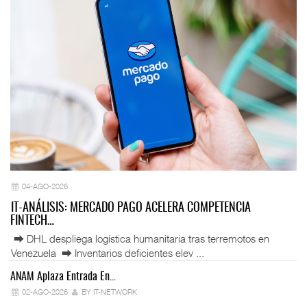
04-AGO-2026
IT-ANÁLISIS: MERCADO PAGO ACELERA COMPETENCIA
FINTECH…
⮕ DHL despliega logística humanitaria tras terremotos en
Venezuela ⮕ Inventarios deficientes elev ...
ANAM Aplaza Entrada En…
IT
02-AGO-2026
BY IT-NETWORK