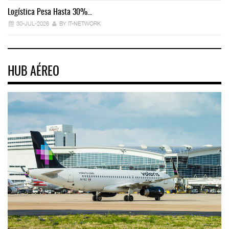
Logística Pesa Hasta 30%…
Ex
30-JUL-2026
BY IT-NETWORK
HUB AÉREO