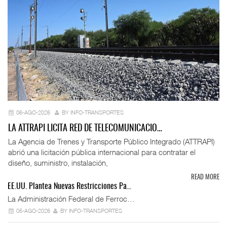
06-AGO-2026
BY INFO-TRANSPORTES
LA ATTRAPI LICITA RED DE TELECOMUNICACIO…
La Agencia de Trenes y Transporte Público Integrado (ATTRAPI)
abrió una licitación pública internacional para contratar el
diseño, suministro, instalación,
READ MORE
EE.UU. Plantea Nuevas Restricciones Pa…
La Administración Federal de Ferroc…
05-AGO-2026
BY INFO-TRANSPORTES