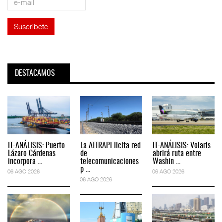
DESTACAMOS
IT-ANÁLISIS: Puerto
La ATTRAPI licita red
IT-ANÁLISIS: Volaris
Lázaro Cárdenas
de
abrirá ruta entre
incorpora ...
telecomunicaciones
Washin ...
p ...
06 AGO 2026
06 AGO 2026
06 AGO 2026