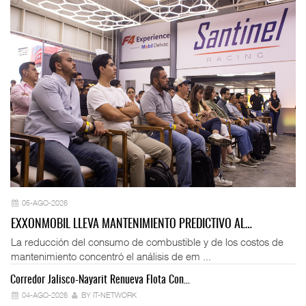
05-AGO-2026
EXXONMOBIL LLEVA MANTENIMIENTO PREDICTIVO AL…
La reducción del consumo de combustible y de los costos de
mantenimiento concentró el análisis de em ...
Corredor Jalisco-Nayarit Renueva Flota Con…
Tr
04-AGO-2026
BY IT-NETWORK