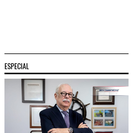
Tehuantepec (CIIT)
Nayarit inició la
Aviadores de
destrabó
México (ASPA)
pidió
04 AGO 2026
04 AGO 2026
04 AGO 2026
ESPECIAL