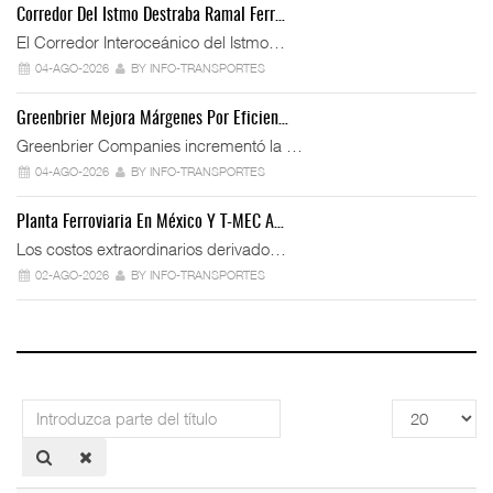
Corredor Del Istmo Destraba Ramal Ferr…
El Corredor Interoceánico del Istmo…
04-AGO-2026
BY INFO-TRANSPORTES
Greenbrier Mejora Márgenes Por Eficien…
Greenbrier Companies incrementó la …
04-AGO-2026
BY INFO-TRANSPORTES
Planta Ferroviaria En México Y T-MEC A…
Los costos extraordinarios derivado…
02-AGO-2026
BY INFO-TRANSPORTES
Introduzca
Cantidad
parte
a
del
mostrar
título