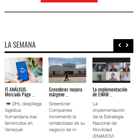
LA SEMANA
IT-ANÁLISIS: Puerto
La ATTRAPI licita
IT-ANÁLISIS: Volaris
Lázar ...
red de ...
abri ...
⮕ Canal de
La Agencia de
⮕ IA y
Panamá reducirá
Trenes y
automatización
nuevamente el
Transporte Público
redefinen
calado de
Integrado
operación
Neopanamax ⮕
(ATTRAPI) abri
aeroportuaria ⮕
Bomba