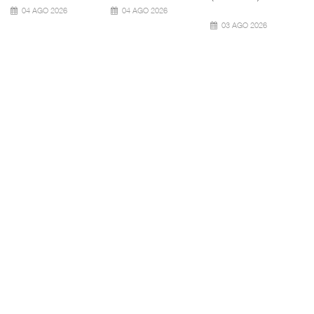
06 AGO 2026
06 AGO 2026
06 AGO 2026
AMANAC, treinta y
TMAZ eleva 77%
nueve a ...
movimiento ...
EE.UU. plantea
nuevas res ...
La transformación
La Terminal
del comercio
Marítima de
La Administración
marítimo mundial
Mazatlán (TMAZ),
Federal de
también ha
subsidiaria
Ferrocarriles de
redefin
portuaria de
los Estados
Unidos (
05 AGO 2026
05 AGO 2026
05 AGO 2026