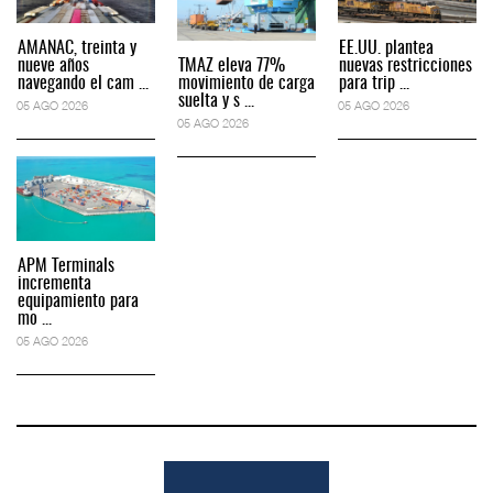
AMANAC, treinta y
EE.UU. plantea
nueve años
TMAZ eleva 77%
nuevas restricciones
navegando el cam ...
movimiento de carga
para trip ...
suelta y s ...
05 AGO 2026
05 AGO 2026
05 AGO 2026
APM Terminals
incrementa
equipamiento para
mo ...
05 AGO 2026