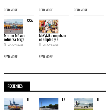
READ MORE
READ MORE
READ MORE
SSA
Marine México
MiPyMEs impulsan
refuerza briga ...
el empleo y el ...
29 JUN 2026
26 JUN 2026
READ MORE
READ MORE
RECIENTES
IT-
La
IT-