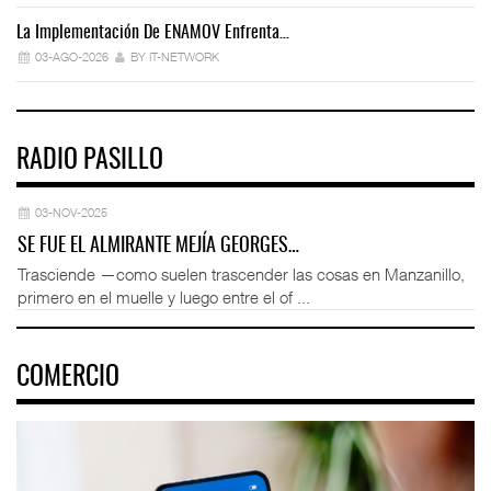
La Implementación De ENAMOV Enfrenta…
Dé
03-AGO-2026
BY IT-NETWORK
RADIO PASILLO
03-NOV-2025
SE FUE EL ALMIRANTE MEJÍA GEORGES…
Trasciende —como suelen trascender las cosas en Manzanillo,
primero en el muelle y luego entre el of ...
COMERCIO