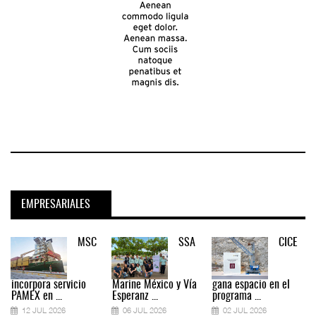
EMPRESARIALES
MSC
SSA
CICE
incorpora servicio
Marine México y Vía
gana espacio en el
PAMEX en ...
Esperanz ...
programa ...
12 JUL 2026
06 JUL 2026
02 JUL 2026