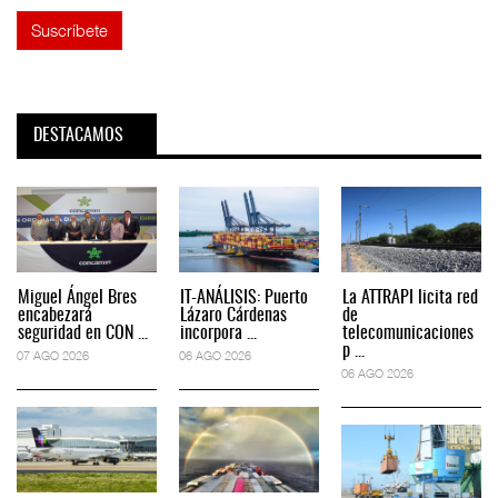
DESTACAMOS
Miguel Ángel Bres
IT-ANÁLISIS: Puerto
La ATTRAPI licita red
encabezará
Lázaro Cárdenas
de
seguridad en CON ...
incorpora ...
telecomunicaciones
p ...
07 AGO 2026
06 AGO 2026
06 AGO 2026