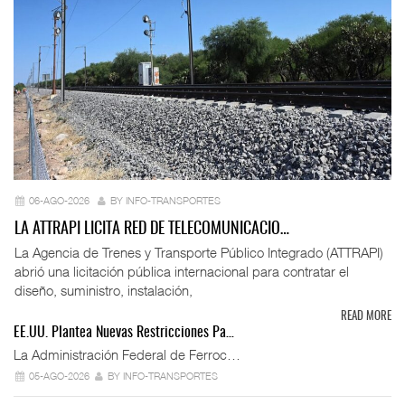
06-AGO-2026
BY INFO-TRANSPORTES
LA ATTRAPI LICITA RED DE TELECOMUNICACIO…
La Agencia de Trenes y Transporte Público Integrado (ATTRAPI)
abrió una licitación pública internacional para contratar el
diseño, suministro, instalación,
READ MORE
EE.UU. Plantea Nuevas Restricciones Pa…
La Administración Federal de Ferroc…
05-AGO-2026
BY INFO-TRANSPORTES