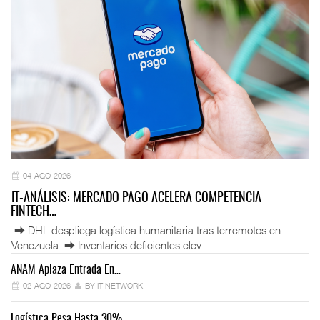
04-AGO-2026
IT-ANÁLISIS: MERCADO PAGO ACELERA COMPETENCIA
FINTECH…
⮕ DHL despliega logística humanitaria tras terremotos en
Venezuela ⮕ Inventarios deficientes elev ...
ANAM Aplaza Entrada En…
IT
02-AGO-2026
BY IT-NETWORK
Logística Pesa Hasta 30%…
Ex