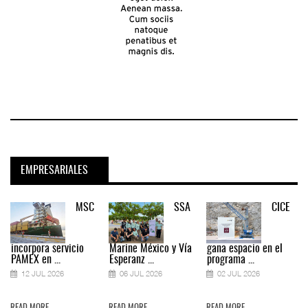
EMPRESARIALES
MSC
SSA
CICE
incorpora servicio
Marine México y Vía
gana espacio en el
PAMEX en ...
Esperanz ...
programa ...
12 JUL 2026
06 JUL 2026
02 JUL 2026