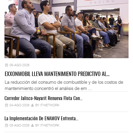
05-AGO-2026
EXXONMOBIL LLEVA MANTENIMIENTO PREDICTIVO AL…
La reducción del consumo de combustible y de los costos de
mantenimiento concentró el análisis de em ...
Corredor Jalisco-Nayarit Renueva Flota Con…
Tr
04-AGO-2026
BY IT-NETWORK
La Implementación De ENAMOV Enfrenta…
Dé
03-AGO-2026
BY IT-NETWORK