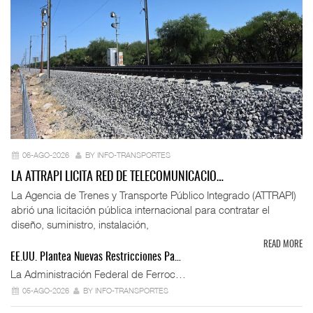
06-AGO-2026
BY INFO-TRANSPORTES
LA ATTRAPI LICITA RED DE TELECOMUNICACIO…
La Agencia de Trenes y Transporte Público Integrado (ATTRAPI)
abrió una licitación pública internacional para contratar el
diseño, suministro, instalación,
READ MORE
EE.UU. Plantea Nuevas Restricciones Pa…
La Administración Federal de Ferroc…
05-AGO-2026
BY INFO-TRANSPORTES