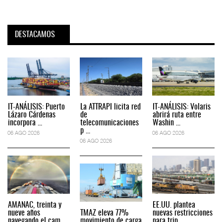
DESTACAMOS
IT-ANÁLISIS: Puerto
La ATTRAPI licita red
IT-ANÁLISIS: Volaris
Lázaro Cárdenas
de
abrirá ruta entre
incorpora ...
telecomunicaciones
Washin ...
p ...
06 AGO 2026
06 AGO 2026
06 AGO 2026
AMANAC, treinta y
EE.UU. plantea
nueve años
TMAZ eleva 77%
nuevas restricciones
navegando el cam ...
movimiento de carga
para trip ...