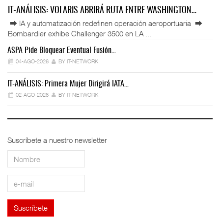
IT-ANÁLISIS: VOLARIS ABRIRÁ RUTA ENTRE WASHINGTON…
⮕ IA y automatización redefinen operación aeroportuaria ⮕
Bombardier exhibe Challenger 3500 en LA ...
ASPA Pide Bloquear Eventual Fusión…
IT
04-AGO-2026
BY IT-NETWORK
IT-ANÁLISIS: Primera Mujer Dirigirá IATA…
IT
02-AGO-2026
BY IT-NETWORK
Suscríbete a nuestro newsletter