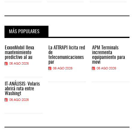
MÁS POPULARES
ExxonMobil lleva
La ATTRAPI licita red
APM Terminals
mantenimiento
de
incrementa
predictivo al au
telecomunicaciones
equipamiento para
par
movi
05 AGO 2026
06 AGO 2026
05 AGO 2026
IT-ANÁLISIS: Volaris
abrirá ruta entre
Washingt
06 AGO 2026