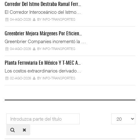
Corredor Del Istmo Destraba Ramal Ferr…
El Corredor Interoceánico del Istmo…
04-AGO-2026
BY INFO-TRANSPORTES
Greenbrier Mejora Márgenes Por Eficien…
Greenbrier Companies incrementó la …
04-AGO-2026
BY INFO-TRANSPORTES
Planta Ferroviaria En México Y T-MEC A…
Los costos extraordinarios derivado…
02-AGO-2026
BY INFO-TRANSPORTES
Introduzca
Cantidad
parte
a
del
mostrar
título