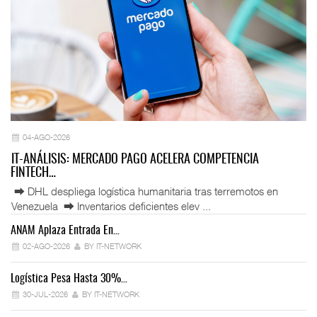
04-AGO-2026
IT-ANÁLISIS: MERCADO PAGO ACELERA COMPETENCIA
FINTECH…
⮕ DHL despliega logística humanitaria tras terremotos en
Venezuela ⮕ Inventarios deficientes elev ...
ANAM Aplaza Entrada En…
IT
02-AGO-2026
BY IT-NETWORK
Logística Pesa Hasta 30%…
Ex
30-JUL-2026
BY IT-NETWORK