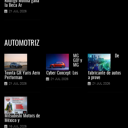
Rodrigo Molina gana
la Beca Ar
21 JUL 2026
AUTOMOTRIZ
MG
De
GO! y
MG
Toyota GR Yaris Aero
Cyber Concept: Los
fabricante de autos
Performan
a prove
21 JUL 2026
21 JUL 2026
21 JUL 2026
Mitsubishi Motors de
México y
16 JUL 2026