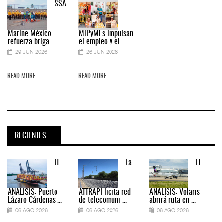
SSA
Marine México
MiPyMEs impulsan
refuerza briga ...
el empleo y el ...
29 JUN 2026
26 JUN 2026
READ MORE
READ MORE
RECIENTES
IT-
La
IT-
ANÁLISIS: Puerto
ATTRAPI licita red
ANÁLISIS: Volaris
Lázaro Cárdenas ...
de telecomuni ...
abrirá ruta en ...
06 AGO 2026
06 AGO 2026
06 AGO 2026