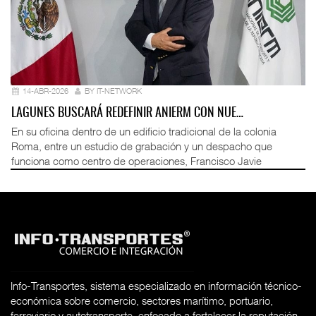
14-ABR-2026
BY IT-NETWORK
LAGUNES BUSCARÁ REDEFINIR ANIERM CON NUE…
En su oficina dentro de un edificio tradicional de la colonia
Roma, entre un estudio de grabación y un despacho que
funciona como centro de operaciones, Francisco Javie
Info-Transportes, sistema especializado en información técnico-
económica sobre comercio, sectores marítimo, portuario,
ferroviario y autotransporte, enfocado a fortalecer la reputación