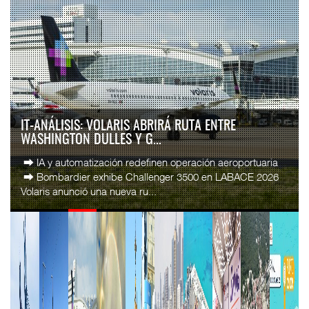
IT-ANÁLISIS: VOLARIS ABRIRÁ RUTA ENTRE
WASHINGTON DULLES Y G...
⮕ IA y automatización redefinen operación aeroportuaria
⮕ Bombardier exhibe Challenger 3500 en LABACE 2026
Volaris anunció una nueva ru...