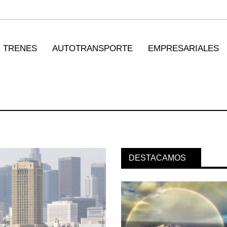
TRENES
AUTOTRANSPORTE
EMPRESARIALES
DESTACAMOS
orpora servicio
MSC incorpora servicio
n ...
PAMEX en ...
026
12 JUL 2026