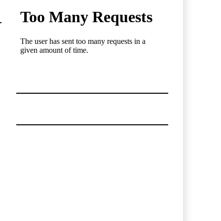
Cadena De Frío, Clave…
20-JUL-2026
BY IT-NETWORK
Onest SmartLogistics Impulsa
Tecnología…
16-JUL-2026
BY IT-NETWORK