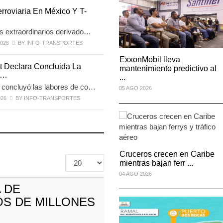
leva 77%
TMAZ eleva 77%
rroviaria En México Y T-
to portuario ...
movimiento portuario ...
…
2026
05 AGO 2026
s extraordinarios derivado…
026
BY INFO-TRANSPORTES
ExxonMobil lleva
ExxonMobil lleva
 Declara Concluida La
mantenimiento predictivo al
mantenimiento predictivo al
i…
...
...
concluyó las labores de co…
05 AGO 2026
05 AGO 2026
026
BY INFO-TRANSPORTES
plantea nuevas
EE.UU. plantea nuevas
ones ...
restricciones ...
2026
05 AGO 2026
Cruceros crecen en Caribe
Cruceros crecen en Caribe
Cantidad
mientras bajan ferr ...
mientras bajan ferr ...
a
04 AGO 2026
04 AGO 2026
mostrar
 DE
S DE MILLONES