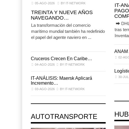
05-AGO-2026
BY IT-NETWORK
IT-A
PAGO
TREINTA Y NUEVE AÑOS
COMP
NAVEGANDO…
⮕ DHL d
La transformación del comercio
tras t
marítimo mundial también ha redefinido
Inventar
el papel del agente naviero en ...
ANAM 
02-AG
Cruceros Crecen En Caribe…
04-AGO-2026
BY IT-NETWORK
Logíst
30-JUL
IT-ANÁLISIS: Maersk Aplicará
Incremento…
03-AGO-2026
BY IT-NETWORK
HUB
AUTOTRANSPORTE