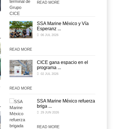
READ MORE
Treinta y nueve años
Treinta y nueve años
navegando el cambio
navegando el cambio
SSA Marine México y Vía
Esperanz ...
05 AGO 2026
05 AGO 2026
06 JUL 2026
READ MORE
READ MORE
CICE gana espacio en el
programa ...
02 JUL 2026
o
TMAZ eleva 77% movimiento
TMAZ eleva 77% movimien
READ MORE
READ MORE
portuario y servici ...
portuario y servici ...
05 AGO 2026
05 AGO 2026
za
SSA Marine México refuerza
briga ...
29 JUN 2026
READ MORE