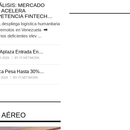
NÁLISIS: MERCADO
 ACELERA
ETENCIA FINTECH…
espliega logística humanitaria
erremotos en Venezuela ⮕
ios deficientes elev ...
Aplaza Entrada En…
IT-ANÁLISIS: Manifestación
Electrónica Endurece…
O-2026
BY IT-NETWORK
29-JUL-2026
BY IT-NETWORK
ica Pesa Hasta 30%…
Exportaciones Elevan Superávit
-2026
BY IT-NETWORK
Comercial…
29-JUL-2026
BY IT-NETWORK
 AÉREO