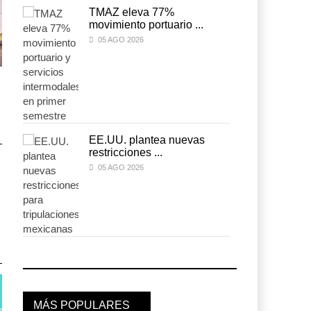
TMAZ eleva 77%
movimiento portuario ...
05 AGO 2026
ExxonMobil lleva
ExxonMobil lleva
mantenimiento predictivo al
mantenimiento predictivo a
...
...
05 AGO 2026
05 AGO 2026
EE.UU. plantea nuevas
restricciones ...
05 AGO 2026
Cruceros crecen en Caribe
Cruceros crecen en Caribe
mientras bajan ferr ...
mientras bajan ferr ...
04 AGO 2026
04 AGO 2026
MÁS POPULARES