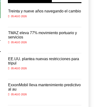
io
Treinta y nueve años navegando el cambio
Treinta y n
05 AGO 2026
05 AGO 2026
Corredor del Istmo destraba
Corredor del Istmo destrab
ramal ferroviario ...
ramal ferroviario ...
TMAZ eleva 77% movimiento portuario y
TMAZ eleva
04 AGO 2026
04 AGO 2026
servicios
servicios
05 AGO 2026
05 AGO 2026
a
EE.UU. plantea nuevas restricciones para
EE.UU. plan
tripul
tripul
05 AGO 2026
05 AGO 2026
vo
ExxonMobil lleva mantenimiento predictivo
ExxonMobil 
al au
al au
05 AGO 2026
05 AGO 2026