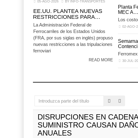
05-AGO-2026
BY INFO-TRANSPORTES
TMAZ e
Planta Fe
EE.UU. PLANTEA NUEVAS
movimien
MEC A
RESTRICCIONES PARA…
05 AGO 
Los costo
La Administración Federal de
02-AGO-2
Ferrocarriles de los Estados Unidos
ExxonMobil lleva
(FRA, por sus siglas en inglés) propuso
Semarnat
mantenimiento predictivo al
nuevas restricciones a las tripulaciones
Contenc
...
ferroviari
Ferromex 
05 AGO 2026
READ MORE
30-JUL-2
EE.UU. 
restricci
05 AGO 
Cruceros crecen en Caribe
Introduzca
mientras bajan ferr ...
parte
04 AGO 2026
del
DISRUPCIONES EN CADENA
título
SUMINISTRO CAUSAN DAÑO
ANUALES