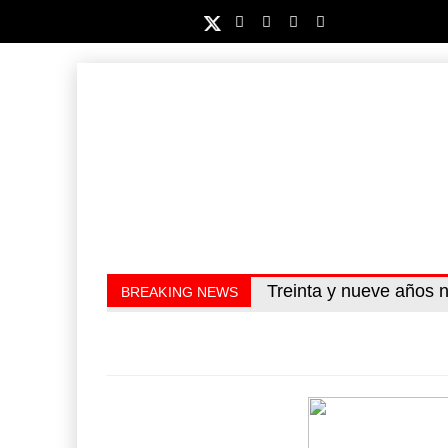
Kanasín, evitar crisis am
Treinta y nueve años
BREAKING NEWS
también ha redefini