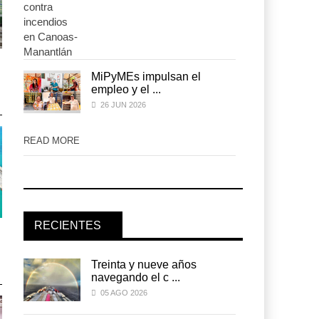
EE.UU. plantea nuevas
EE.UU. plantea nuevas
MiPyMEs impulsan el
restricciones para trip ...
restricciones para trip ...
empleo y el ...
05 AGO 2026
05 AGO 2026
26 JUN 2026
READ MORE
READ MORE
RECIENTES
APM Terminals incrementa
APM Terminals incrementa
equipamiento para mo ...
equipamiento para mo ...
05 AGO 2026
05 AGO 2026
Treinta y nueve años
navegando el c ...
05 AGO 2026