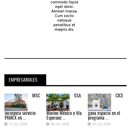
EMPRESARIALES
MSC
SSA
CICE
incorpora servicio
Marine México y Vía
gana espacio en el
PAMEX en ...
Esperanz ...
programa ...
12 JUL 2026
06 JUL 2026
02 JUL 2026