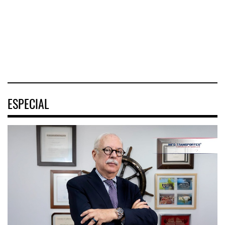
pasajeros en
Tehuantepec (CIIT)
Nayarit inició la
cruceros a la
destrabó
turística
04 AGO 2026
04 AGO 2026
04 AGO 2026
ESPECIAL