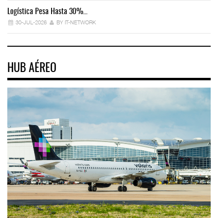
Logística Pesa Hasta 30%…
Ex
30-JUL-2026
BY IT-NETWORK
HUB AÉREO