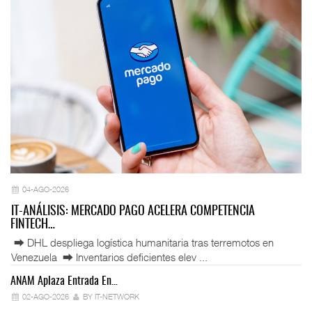
04-AGO-2026
IT-ANÁLISIS: MERCADO PAGO ACELERA COMPETENCIA
FINTECH…
⮕ DHL despliega logística humanitaria tras terremotos en
Venezuela ⮕ Inventarios deficientes elev ...
ANAM Aplaza Entrada En…
IT
02-AGO-2026
BY IT-NETWORK