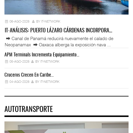
06-AGO-2026
BY IT-NETWORK
IT-ANÁLISIS: PUERTO LÁZARO CÁRDENAS INCORPORA…
⮕ Canal de Panamá reducirá nuevamente el calado de
Neopanamax ⮕ Oaxaca alberga la exposición nava ...
APM Terminals Incrementa Equipamiento…
05-AGO-2026
BY IT-NETWORK
Cruceros Crecen En Caribe…
04-AGO-2026
BY IT-NETWORK
AUTOTRANSPORTE