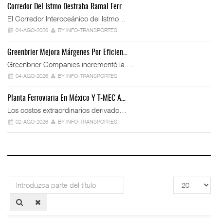
Corredor Del Istmo Destraba Ramal Ferr…
El Corredor Interoceánico del Istmo…
04-AGO-2026
BY INFO-TRANSPORTES
Greenbrier Mejora Márgenes Por Eficien…
Greenbrier Companies incrementó la …
04-AGO-2026
BY INFO-TRANSPORTES
Planta Ferroviaria En México Y T-MEC A…
Los costos extraordinarios derivado…
02-AGO-2026
BY INFO-TRANSPORTES
Introduzca
Cantidad
parte
a
del
mostrar
título