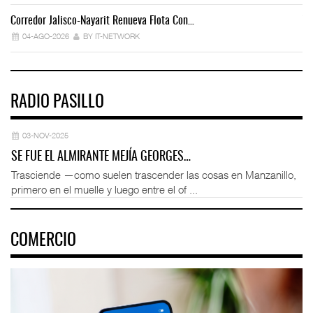
Corredor Jalisco-Nayarit Renueva Flota Con…
Tr
04-AGO-2026
BY IT-NETWORK
RADIO PASILLO
03-NOV-2025
SE FUE EL ALMIRANTE MEJÍA GEORGES…
Trasciende —como suelen trascender las cosas en Manzanillo,
primero en el muelle y luego entre el of ...
COMERCIO