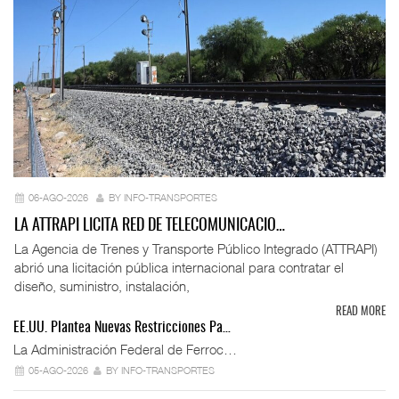
06-AGO-2026
BY INFO-TRANSPORTES
LA ATTRAPI LICITA RED DE TELECOMUNICACIO…
La Agencia de Trenes y Transporte Público Integrado (ATTRAPI)
abrió una licitación pública internacional para contratar el
diseño, suministro, instalación,
READ MORE
EE.UU. Plantea Nuevas Restricciones Pa…
La Administración Federal de Ferroc…
05-AGO-2026
BY INFO-TRANSPORTES