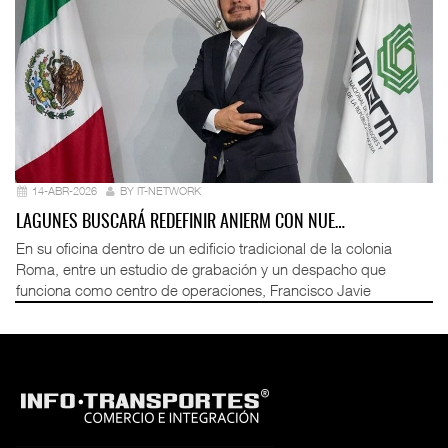
14-ABR-2026
BY IT-NETWORK
LAGUNES BUSCARÁ REDEFINIR ANIERM CON NUE…
En su oficina dentro de un edificio tradicional de la colonia
Roma, entre un estudio de grabación y un despacho que
funciona como centro de operaciones, Francisco Javie