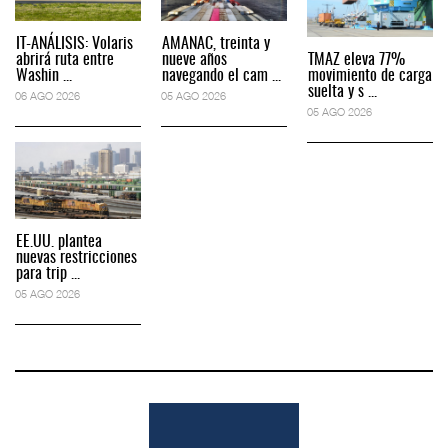
IT-ANÁLISIS: Volaris
AMANAC, treinta y
abrirá ruta entre
nueve años
TMAZ eleva 77%
Washin ...
navegando el cam ...
movimiento de carga
suelta y s ...
06 AGO 2026
05 AGO 2026
05 AGO 2026
EE.UU. plantea
nuevas restricciones
para trip ...
05 AGO 2026