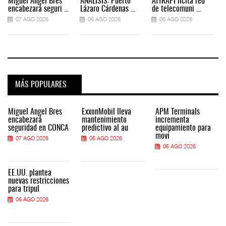
Miguel Ángel Bres
ANÁLISIS: Puerto
ATTRAPI licita red
encabezará seguri ...
Lázaro Cárdenas ...
de telecomuni ...
07 AGO 2026
06 AGO 2026
06 AGO 2026
MÁS POPULARES
Miguel Ángel Bres
ExxonMobil lleva
APM Terminals
encabezará
mantenimiento
incrementa
seguridad en CONCA
predictivo al au
equipamiento para
movi
07 AGO 2026
05 AGO 2026
05 AGO 2026
EE.UU. plantea
nuevas restricciones
para tripul
05 AGO 2026