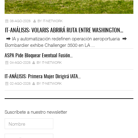
06-AGO-2026
BY IT-NETWORK
IT-ANÁLISIS: VOLARIS ABRIRÁ RUTA ENTRE WASHINGTON…
⮕ IA y automatización redefinen operación aeroportuaria ⮕
Bombardier exhibe Challenger 3500 en LA ...
ASPA Pide Bloquear Eventual Fusión…
IT
04-AGO-2026
BY IT-NETWORK
IT-ANÁLISIS: Primera Mujer Dirigirá IATA…
IT
02-AGO-2026
BY IT-NETWORK
Suscríbete a nuestro newsletter