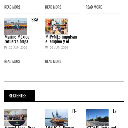
READ MORE
READ MORE
READ MORE
SSA
Marine México
MiPyMEs impulsan
refuerza briga ...
el empleo y el ...
29 JUN 2026
26 JUN 2026
READ MORE
READ MORE
RECIENTES
IT-
La