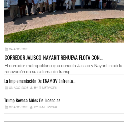
04-AGO-2026
CORREDOR JALISCO-NAYARIT RENUEVA FLOTA CON…
El corredor metropolitano que conecta Jalisco y Nayarit inició la
renovación de su sistema de transp ...
La Implementación De ENAMOV Enfrenta…
Dé
03-AGO-2026
BY IT-NETWORK
Trump Revoca Miles De Licencias…
Fo
02-AGO-2026
BY IT-NETWORK