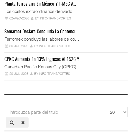
Planta Ferroviaria En México Y T-MEC A…
Los costos extraordinarios derivado…
02-AGO-2026
BY INFO-TRANSPORTES
Semarnat Declara Concluida La Contenci…
Ferromex concluyó las labores de co…
30-JUL-2026
BY INFO-TRANSPORTES
CPKC Aumenta En 13% Ingresos Al 1S26 Y…
Canadian Pacific Kansas City (CPKC)…
29-JUL-2026
BY INFO-TRANSPORTES
Introduzca
Cantidad
parte
a
del
mostrar
título