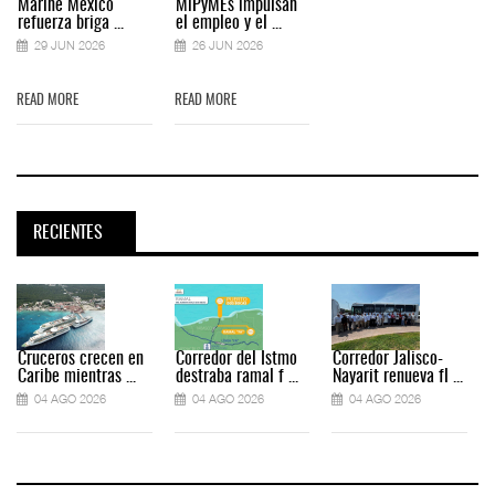
Marine México
MiPyMEs impulsan
refuerza briga ...
el empleo y el ...
29 JUN 2026
26 JUN 2026
READ MORE
READ MORE
RECIENTES
Cruceros crecen en
Corredor del Istmo
Corredor Jalisco-
Caribe mientras ...
destraba ramal f ...
Nayarit renueva fl ...
04 AGO 2026
04 AGO 2026
04 AGO 2026