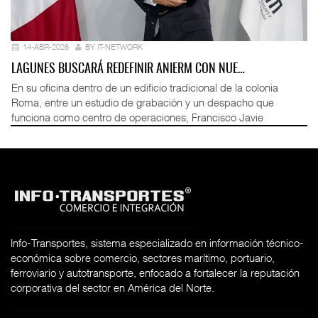
14-ABR-2026
BY IT-NETWORK
LAGUNES BUSCARÁ REDEFINIR ANIERM CON NUE…
En su oficina dentro de un edificio tradicional de la colonia
Roma, entre un estudio de grabación y un despacho que
funciona como centro de operaciones, Francisco Javie
Info-Transportes, sistema especializado en información técnico-
económica sobre comercio, sectores marítimo, portuario,
ferroviario y autotransporte, enfocado a fortalecer la reputación
corporativa del sector en América del Norte.