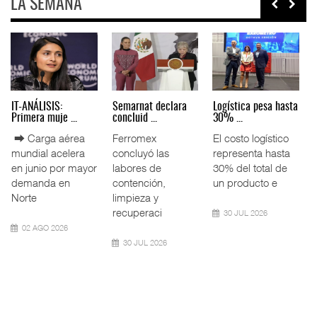
LA SEMANA
n en
Corredor del Istmo
Corredor Jalisco-
IT-ANÁLISIS:
destra ...
Nayarit ...
Primera muje ...
x.
El Corredor
El corredor
⮕ Carga aérea
Interoceánico del
metropolitano que
mundial acelera
Istmo de
conecta Jalisco y
en junio por mayo
Tehuantepec (CIIT)
Nayarit inició la
demanda en
destrabó
Norte
04 AGO 2026
04 AGO 2026
02 AGO 2026