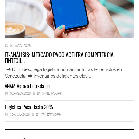
04-AGO-2026
IT-ANÁLISIS: MERCADO PAGO ACELERA COMPETENCIA
FINTECH…
⮕ DHL despliega logística humanitaria tras terremotos en
Venezuela ⮕ Inventarios deficientes elev ...
ANAM Aplaza Entrada En…
IT
02-AGO-2026
BY IT-NETWORK
Logística Pesa Hasta 30%…
Ex
30-JUL-2026
BY IT-NETWORK