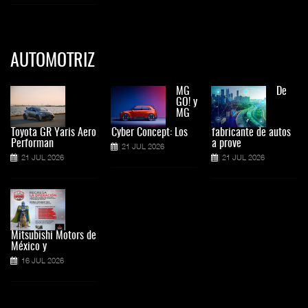
AUTOMOTRIZ
MG
De
GO! y
MG
Toyota GR Yaris Aero
Cyber Concept: Los
fabricante de autos
Performan
a prove
21 JUL 2026
21 JUL 2026
21 JUL 2026
Mitsubishi Motors de
México y
16 JUL 2026