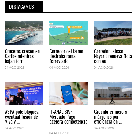
DESTACAMOS
Cruceros crecen en
Corredor del Istmo
Corredor Jalisco-
Caribe mientras
destraba ramal
Nayarit renueva flota
bajan ferr ...
ferroviario ...
con au ...
04 AGO 2026
04 AGO 2026
04 AGO 2026
ASPA pide bloquear
IT-ANÁLISIS:
Greenbrier mejora
eventual fusión de
Mercado Pago
márgenes por
Viva y ...
acelera competencia
eficiencia en ...
...
04 AGO 2026
04 AGO 2026
04 AGO 2026