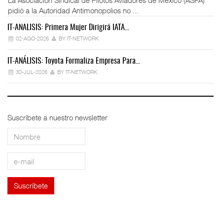
pidió a la Autoridad Antimonopolios no ...
IT-ANÁLISIS: Primera Mujer Dirigirá IATA…
IT
02-AGO-2026
BY IT-NETWORK
IT-ANÁLISIS: Toyota Formaliza Empresa Para…
IT
30-JUL-2026
BY IT-NETWORK
Suscríbete a nuestro newsletter