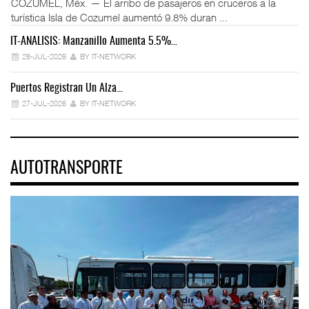
COZUMEL, Méx. — El arribo de pasajeros en cruceros a la
turística Isla de Cozumel aumentó 9.8% duran ...
IT-ANÁLISIS: Manzanillo Aumenta 5.5%…
28-JUL-2026
BY IT-NETWORK
Puertos Registran Un Alza…
27-JUL-2026
BY IT-NETWORK
AUTOTRANSPORTE