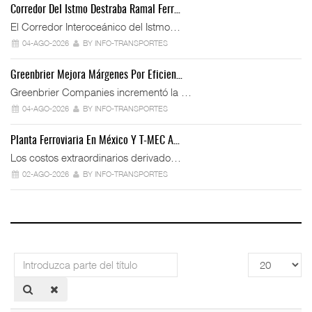
Corredor Del Istmo Destraba Ramal Ferr…
El Corredor Interoceánico del Istmo…
04-AGO-2026
BY INFO-TRANSPORTES
Greenbrier Mejora Márgenes Por Eficien…
Greenbrier Companies incrementó la …
04-AGO-2026
BY INFO-TRANSPORTES
Planta Ferroviaria En México Y T-MEC A…
Los costos extraordinarios derivado…
02-AGO-2026
BY INFO-TRANSPORTES
Introduzca
Cantidad
parte
a
del
mostrar
título