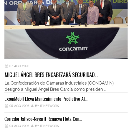
07-AGO-2026
MIGUEL ÁNGEL BRES ENCABEZARÁ SEGURIDAD…
La Confederación de Cámaras Industriales (CONCAMIN)
designó a Miguel Ángel Bres García como presiden ...
ExxonMobil Lleva Mantenimiento Predictivo Al…
La
05-AGO-2026
BY IT-NETWORK
Corredor Jalisco-Nayarit Renueva Flota Con…
Tr
04-AGO-2026
BY IT-NETWORK