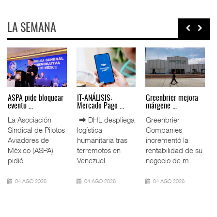
LA SEMANA
Miguel Ángel Bres
IT-ANÁLISIS: Puerto
La ATTRAPI licita
encabez ...
Lázar ...
red de ...
La Confederación
⮕ Canal de
La Agencia de
de Cámaras
Panamá reducirá
Trenes y
Industriales
nuevamente el
Transporte Público
(CONCAMIN)
calado de
Integrado
designó a Migu
Neopanamax ⮕
(ATTRAPI) abri
07 AGO 2026
06 AGO 2026
06 AGO 2026