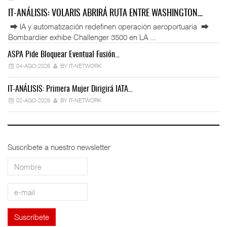
IT-ANÁLISIS: VOLARIS ABRIRÁ RUTA ENTRE WASHINGTON…
⮕ IA y automatización redefinen operación aeroportuaria ⮕
Bombardier exhibe Challenger 3500 en LA ...
ASPA Pide Bloquear Eventual Fusión…
IT
04-AGO-2026
BY IT-NETWORK
IT-ANÁLISIS: Primera Mujer Dirigirá IATA…
IT
02-AGO-2026
BY IT-NETWORK
Suscríbete a nuestro newsletter