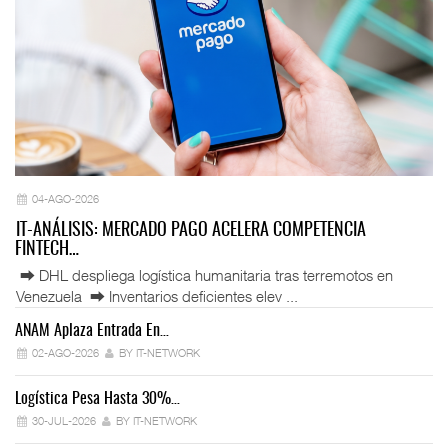
04-AGO-2026
IT-ANÁLISIS: MERCADO PAGO ACELERA COMPETENCIA
FINTECH…
⮕ DHL despliega logística humanitaria tras terremotos en
Venezuela ⮕ Inventarios deficientes elev ...
ANAM Aplaza Entrada En…
IT
02-AGO-2026
BY IT-NETWORK
Logística Pesa Hasta 30%…
Ex
30-JUL-2026
BY IT-NETWORK