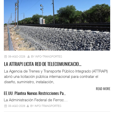
06-AGO-2026
BY INFO-TRANSPORTES
LA ATTRAPI LICITA RED DE TELECOMUNICACIO…
La Agencia de Trenes y Transporte Público Integrado (ATTRAPI)
abrió una licitación pública internacional para contratar el
diseño, suministro, instalación,
READ MORE
EE.UU. Plantea Nuevas Restricciones Pa…
La Administración Federal de Ferroc…
05-AGO-2026
BY INFO-TRANSPORTES