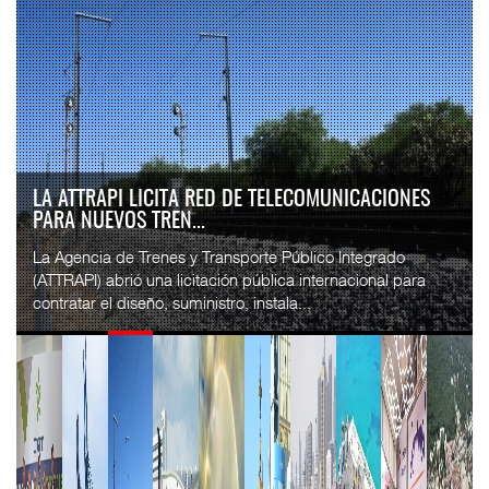
IT-ANÁLISIS: VOLARIS ABRIRÁ RUTA ENTRE
WASHINGTON DULLES Y G...
⮕ IA y automatización redefinen operación aeroportuaria
⮕ Bombardier exhibe Challenger 3500 en LABACE 2026
Volaris anunció una nueva ru...