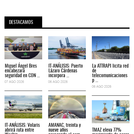
DESTACAMOS
Miguel Ángel Bres
IT-ANÁLISIS: Puerto
La ATTRAPI licita red
encabezará
Lázaro Cárdenas
de
seguridad en CON ...
incorpora ...
telecomunicaciones
p ...
07 AGO 2026
06 AGO 2026
06 AGO 2026
IT-ANÁLISIS: Volaris
AMANAC, treinta y
abrirá ruta entre
nueve años
TMAZ eleva 77%