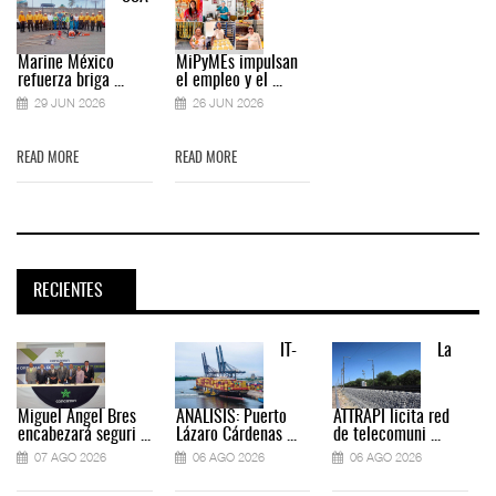
Marine México
MiPyMEs impulsan
refuerza briga ...
el empleo y el ...
29 JUN 2026
26 JUN 2026
READ MORE
READ MORE
RECIENTES
IT-
La
Miguel Ángel Bres
ANÁLISIS: Puerto
ATTRAPI licita red
encabezará seguri ...
Lázaro Cárdenas ...
de telecomuni ...
07 AGO 2026
06 AGO 2026
06 AGO 2026