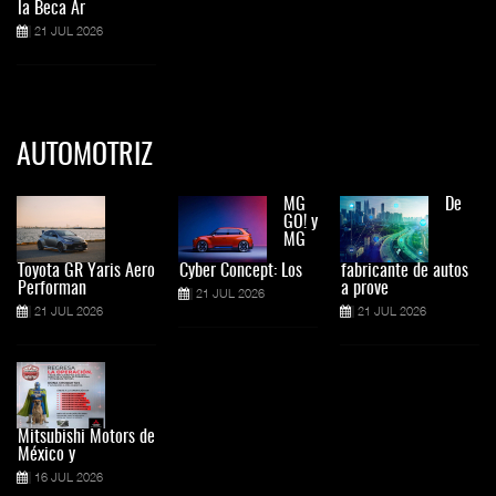
la Beca Ar
21 JUL 2026
AUTOMOTRIZ
MG
De
GO! y
MG
Toyota GR Yaris Aero
Cyber Concept: Los
fabricante de autos
Performan
a prove
21 JUL 2026
21 JUL 2026
21 JUL 2026
Mitsubishi Motors de
México y
16 JUL 2026