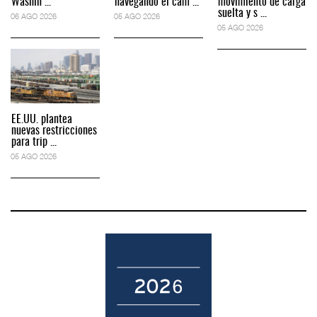
Washin ...
navegando el cam ...
movimiento de carga
suelta y s ...
06 AGO 2026
05 AGO 2026
05 AGO 2026
EE.UU. plantea
nuevas restricciones
para trip ...
05 AGO 2026